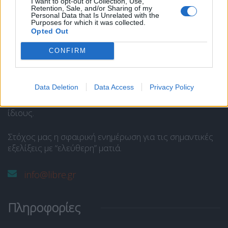
I want to opt-out of Collection, Use,
Retention, Sale, and/or Sharing of my
Personal Data that Is Unrelated with the
Το Libre είναι ένας ιστότοπος ενημέρωσης και άποψης
Purposes for which it was collected.
και στελεχώνεται από ομάδα δημοσιογράφων και
Opted Out
αρθρογράφων.
CONFIRM
Ανήκει στην
SP COM Media @Communcations
.
Διευθυντής Σύνταξης:
Παναγιώτης Ι. Δρίβας
.
Data Deletion
Data Access
Privacy Policy
Οι απόψεις των αρθρογράφων εκφράζουν μόνο τους
ίδιους.
Στόχος μας η σφαιρική ενημέρωση για τις σημαντικές
εξελίξεις με “ελεύθερη” ματιά.
info@libre.gr
Πληροφορίες