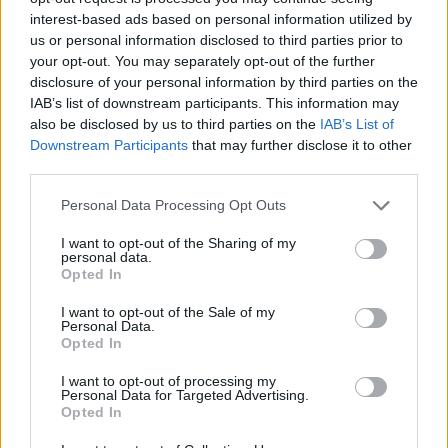
συσκευών) είναι μάλλον εύκολο να το υποθέσει
interest-based ads based on personal information utilized by
κανείς. Πρέπει να έχουμε περάσει άπαντες (ή
us or personal information disclosed to third parties prior to
σχεδόν άπαντες) ατελείωτες ώρες scrolling στα
your opt-out. You may separately opt-out of the further
τηλέφωνά μας, ειδικά τα βράδια, χωρίς να
disclosure of your personal information by third parties on the
αναζητούμε κάτι συγκεκριμένα.
IAB’s list of downstream participants. This information may
ΠΕΡΙΣΣΌΤΕΡΑ ...
also be disclosed by us to third parties on the
IAB’s List of
Downstream Participants
that may further disclose it to other
third parties.
Personal Data Processing Opt Outs
I want to opt-out of the Sharing of my
personal data.
Opted In
I want to opt-out of the Sale of my
Personal Data.
Opted In
I want to opt-out of processing my
Personal Data for Targeted Advertising.
Opted In
Ποιοι είμαστε