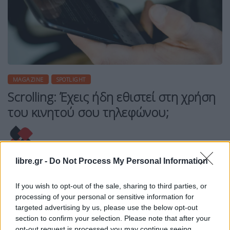
MAGAZINE
SPOTLIGHT
Scrolling: Έχεις ήδη εθιστεί στη χρήση
του κινητού σου τηλεφώνου;
libre.gr -
Do Not Process My Personal Information
Η Συντακτική ομάδα του Libre
31 Μαΐου, 2026
If you wish to opt-out of the sale, sharing to third parties, or
Το ότι αντιμετωπίζουμε οι περισσότεροι από μας
processing of your personal or sensitive information for
έναν εθισμό με τη χρήση του κινητού μας
targeted advertising by us, please use the below opt-out
τηλεφώνου (και γενικότερα των ηλεκτρονικών
section to confirm your selection. Please note that after your
opt-out request is processed you may continue seeing