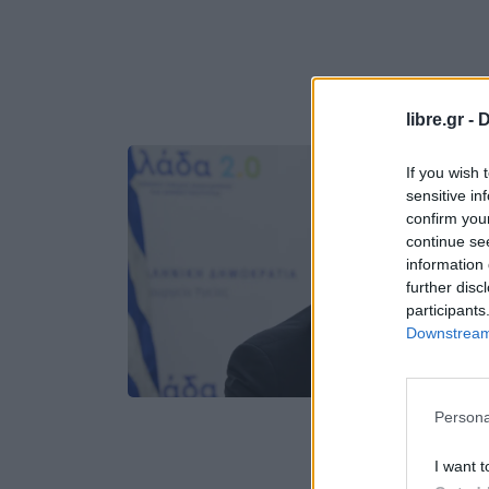
libre.gr -
D
If you wish 
sensitive in
confirm you
continue se
information 
further disc
participants
Downstream 
Persona
I want t