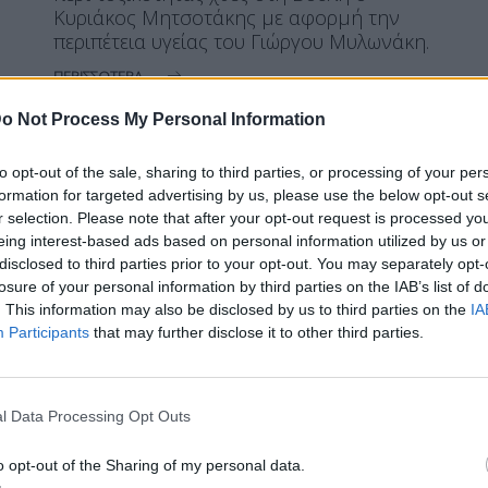
Κυριάκος Μητσοτάκης με αφορμή την
περιπέτεια υγείας του Γιώργου Μυλωνάκη.
ΠΕΡΙΣΣΌΤΕΡΑ ...
o Not Process My Personal Information
ΕΛΛΆΔΑ
ΕΙΔΉΣΕΙΣ
to opt-out of the sale, sharing to third parties, or processing of your per
Θεμιστοκλέους Σταθερή η
formation for targeted advertising by us, please use the below opt-out s
r selection. Please note that after your opt-out request is processed y
κατάσταση του Γιώργου
eing interest-based ads based on personal information utilized by us or
Μυλωνάκη – Θα κερδίσει
disclosed to third parties prior to your opt-out. You may separately opt-
losure of your personal information by third parties on the IAB’s list of
. This information may also be disclosed by us to third parties on the
IA
Participants
that may further disclose it to other third parties.
Η Συντακτική ομάδα του Libre
16 Απριλίου, 2026
l Data Processing Opt Outs
Στο ΕΡΤnews και την εκπομπή Newsroom,
μίλησε ο υφυπουργός Υγείας Μάριος
o opt-out of the Sharing of my personal data.