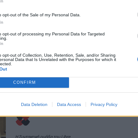
Θεμιστοκλέους, αναφερόμενος στην
In
εξέλιξη της υγείας του υφυπουργού παρά
τω Πρωθυπουργώ, Γιώργου Μυλωνάκη, ο
o opt-out of the Sale of my Personal Data.
οποίος χθες Τετάρτη μεταφέρθηκε στον
In
Ευαγγελισμό, με ασθενοφόρο του ΕΚΑΒ,
έπειτα από λιποθυμικό επεισόδιο που
to opt-out of processing my Personal Data for Targeted
ing.
υπέστη.
In
ΠΕΡΙΣΣΌΤΕΡΑ ...
o opt-out of Collection, Use, Retention, Sale, and/or Sharing
ersonal Data that Is Unrelated with the Purposes for which it
lected.
Out
ΠΟΛΙΤΙΚΉ
Μητσοτάκης για Μυλωνάκη:
CONFIRM
Είμαι σίγουρος ότι θα βγει
νικητής
Data Deletion
Data Access
Privacy Policy
Η Συντακτική ομάδα του Libre