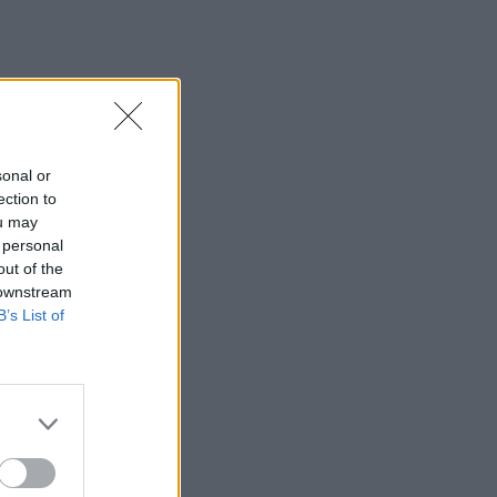
sonal or
ection to
ou may
 personal
out of the
 downstream
B’s List of