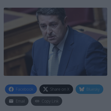
Facebook
Share on X
Bluesky
Email
Copy Link