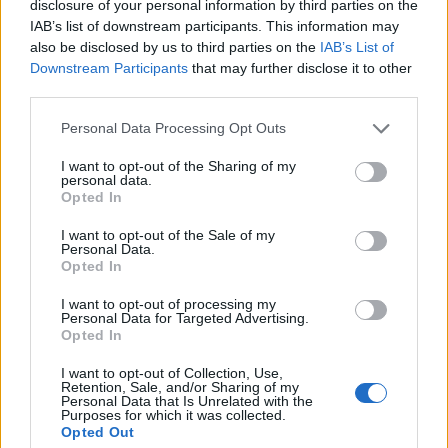
disclosure of your personal information by third parties on the
λιποθυμικό επεισόδιο
. Από την πρώτη στιγμή στο
IAB’s list of downstream participants. This information may
πλευρό του βρίσκονται μέλη της
οικογένειάς
του
also be disclosed by us to third parties on the
IAB’s List of
και στενοί συνεργάτες.
Downstream Participants
that may further disclose it to other
third parties.
Παράλληλα, δέχεται καθημερινά επισκέψεις από
Personal Data Processing Opt Outs
άτομα του πολιτικού και προσωπικού του
I want to opt-out of the Sharing of my
περιβάλλοντος, τα οποία ενημερώνονται για την
personal data.
Opted In
πορεία της υγείας του από τους γιατρούς.
I want to opt-out of the Sale of my
Personal Data.
Facebook
Share on X
Bluesky
Opted In
Email
Copy Link
I want to opt-out of processing my
Personal Data for Targeted Advertising.
Opted In
Tags:
μυλωνάκης
I want to opt-out of Collection, Use,
Retention, Sale, and/or Sharing of my
Personal Data that Is Unrelated with the
Σχετικά Άρθρα
Purposes for which it was collected.
Opted Out