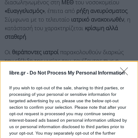
διασωληνωμένος στη
ΜΕΘ
του νοσοκομείου
«Ευαγγελισμός»
, έπειτα από
ρήξη ανευρύσματος
.
Σύμφωνα με το τελευταίο
ιατρικό ανακοινωθέν
, η
κατάστασή του χαρακτηρίζεται
κρίσιμη αλλά
σταθερή
.
Οι
θεράποντες ιατροί
παρακολουθούν διαρκώς
την εξέλιξη της υγείας του, τονίζοντας πως η
νοσηλεία
του εκτιμάται ότι θα διαρκέσει
libre.gr -
Do Not Process My Personal Information
τουλάχιστον 10 έως 15 ημέρες. Το επόμενο
διάστημα θεωρείται ιδιαίτερα σημαντικό,
If you wish to opt-out of the sale, sharing to third parties, or
προκειμένου να υπάρξει πιο σαφής εικόνα για την
processing of your personal or sensitive information for
targeted advertising by us, please use the below opt-out
πορεία του.
section to confirm your selection. Please note that after your
opt-out request is processed you may continue seeing
Υπενθυμίζεται ότι ο υφυπουργός κατέρρευσε στις
interest-based ads based on personal information utilized by
15 Απριλίου
στο
Μέγαρο Μαξίμου
, κατά τη
us or personal information disclosed to third parties prior to
διάρκεια πρωινής σύσκεψης, παρουσιάζοντας
your opt-out. You may separately opt-out of the further