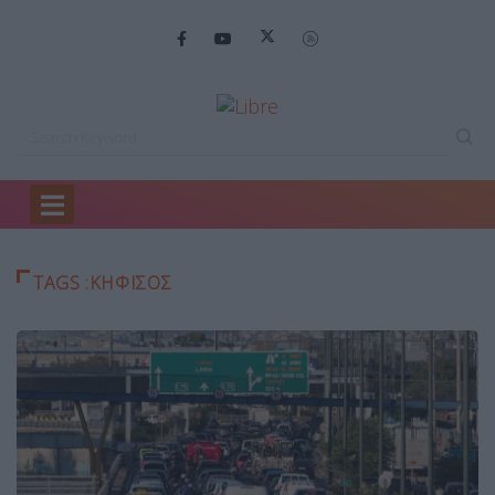
Home
κηφισος
TAGS :ΚΗΦΙΣΟΣ