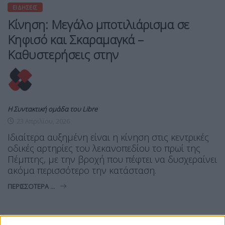
ΕΙΔΉΣΕΙΣ
Κίνηση: Μεγάλο μποτιλιάρισμα σε
Κηφισό και Σκαραμαγκά –
Καθυστερήσεις στην
Η Συντακτική ομάδα του Libre
23 Απριλίου, 2026
Ιδιαίτερα αυξημένη είναι η κίνηση στις κεντρικές
οδικές αρτηρίες του λεκανοπεδίου το πρωί της
Πέμπτης, με την βροχή που πέφτει να δυσχεραίνει
ακόμα περισσότερο την κατάσταση.
ΠΕΡΙΣΣΌΤΕΡΑ ...