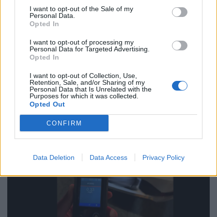
Η Συντακτική ομάδα του Libre
I want to opt-out of the Sale of my
Personal Data.
20 Απριλίου, 2026
Opted In
Αυξημένη είναι από νωρίς σήμερα, Δευτέρα
I want to opt-out of processing my
η κίνηση στο λεκανοπέδιο Αττικής, με τα
Personal Data for Targeted Advertising.
μεγαλύτερα προβλήματα να εντοπίζονται
Opted In
στον Κηφισό και σε βασικές αρτηρίες του οδικού
δικτύου.
I want to opt-out of Collection, Use,
Retention, Sale, and/or Sharing of my
Personal Data that Is Unrelated with the
ΠΕΡΙΣΣΌΤΕΡΑ ...
Purposes for which it was collected.
Opted Out
CONFIRM
Data Deletion
Data Access
Privacy Policy