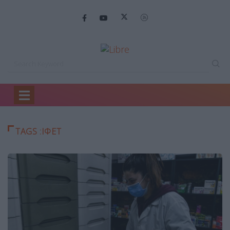
Home
ιφετ
TAGS :ΙΦΕΤ