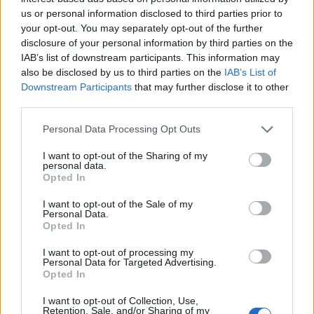
us or personal information disclosed to third parties prior to
your opt-out. You may separately opt-out of the further
disclosure of your personal information by third parties on the
HEALTH REPORT
ΘΈΜΑ 1
IAB’s list of downstream participants. This information may
Τι παιχνίδια παίζει η κυβέρνηση με τη
also be disclosed by us to third parties on the
IAB’s List of
Downstream Participants
that may further disclose it to other
νομοθετική διάταξη για
third parties.
Personal Data Processing Opt Outs
I want to opt-out of the Sharing of my
personal data.
Η Συντακτική ομάδα του Libre
Opted In
24 Ιανουαρίου, 2023
I want to opt-out of the Sale of my
Οι βουλευτές του ΣΥΡΙΖΑ-ΠΣ ζητούν από
Personal Data.
τον Εισαγγελέα του Αρείου Πάγου, κ. Ισίδωρο
Opted In
Ντογιάκο, να μάθουν τι γίνεται με την περσινή
μηνυτήρια αναφορά τους για το ΙΦΕΤ. Ειδικότερα,
I want to opt-out of processing my
Personal Data for Targeted Advertising.
συνάντηση με εκπροσώπους του σωματείου
Opted In
εργαζομένων του ΙΦΕΤ πραγματοποίησαν το πρωί
της Δευτέρας 23 Ιανουαρίου, ο Τομεάρχης Υγείας,
I want to opt-out of Collection, Use,
Retention, Sale, and/or Sharing of my