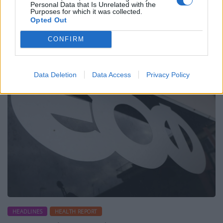
Α. Ξανθός, και η αναπληρώτρια Τομεάρχης Υγείας
Personal Data that Is Unrelated with the
του ΣΥΡΙΖΑ-ΠΣ, Δώρα Αυγέρη, στα […]
Purposes for which it was collected.
Opted Out
ΠΕΡΙΣΣΌΤΕΡΑ ...
CONFIRM
Data Deletion
Data Access
Privacy Policy
HEADLINES
HEALTH REPORT