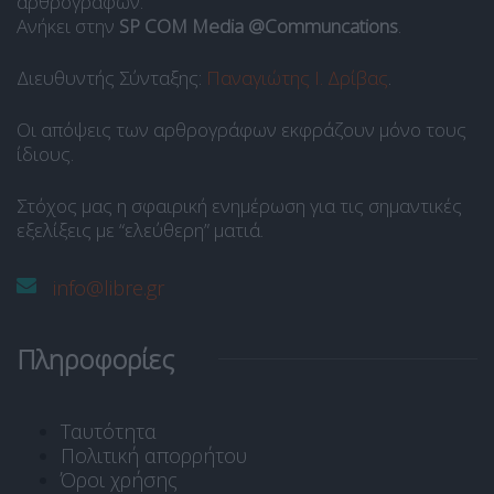
αρθρογράφων.
Ανήκει στην
SP COM Media @Communcations
.
Διευθυντής Σύνταξης:
Παναγιώτης Ι. Δρίβας
.
Οι απόψεις των αρθρογράφων εκφράζουν μόνο τους
ίδιους.
Στόχος μας η σφαιρική ενημέρωση για τις σημαντικές
εξελίξεις με “ελεύθερη” ματιά.
info@libre.gr
Πληροφορίες
Ταυτότητα
Πολιτική απορρήτου
Όροι χρήσης