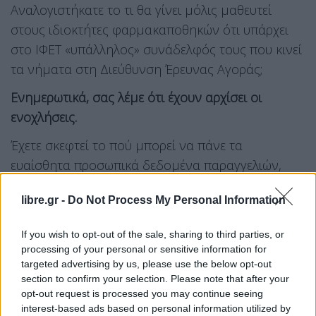
Αναλογιστήκατε το τι θα γίνει μόλις μαθευτεί
στους ιδιοκτήτες φαρμακαποθηκών ότι υπάρχει
στο ΙΦΕΤ «υπάλληλος» συνάδελφός τους που κινεί
τα νήματα στη Διεύθυνση Έρευνας Αγοράς;
Ενημερωτικά, σας λέμε ότι έχουν αρχίσει οι
ενοχλήσεις.
Έχετε σκεφτεί το πού μπορεί να πάνε τα
ευαίσθητα προσωπικά δεδομένα παραγγελιών,
προμηθειών, αγορών, τιμών, διαθέσιμων
libre.gr -
Do Not Process My Personal Information
προϊόντων, εντολών ΕΟΦ για φάρμακα τα οποία
αποτελούν το κεφάλαιο της εταιρείας όταν
If you wish to opt-out of the sale, sharing to third parties, or
διαχειρίζονται, από δική σας απόφαση, από έναν
processing of your personal or sensitive information for
μη μόνιμο υπάλληλο της ΙΦΕΤ που εκτελεί
targeted advertising by us, please use the below opt-out
section to confirm your selection. Please note that after your
ομοειδή εργασία εκτός ΙΦΕΤ;
opt-out request is processed you may continue seeing
interest-based ads based on personal information utilized by
Αυτοί οι τεράστιοι κίνδυνοι είναι που πλέον μας