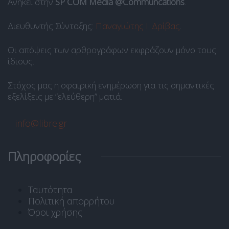
Ανήκει στην
SP COM Media @Communcations
.
Διευθυντής Σύνταξης:
Παναγιώτης Ι. Δρίβας
.
Οι απόψεις των αρθρογράφων εκφράζουν μόνο τους
ίδιους.
Στόχος μας η σφαιρική ενημέρωση για τις σημαντικές
εξελίξεις με “ελεύθερη” ματιά.
info@libre.gr
Πληροφορίες
Ταυτότητα
Πολιτική απορρήτου
Όροι χρήσης