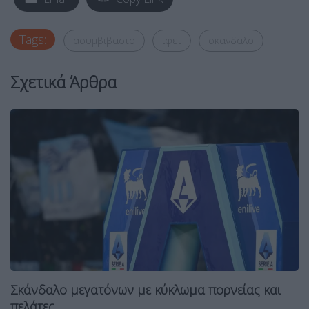
Tags:
ασυμβιβαστο
ιφετ
σκανδαλο
Σχετικά Άρθρα
Σκάνδαλο μεγατόνων με κύκλωμα πορνείας και
πελάτες...