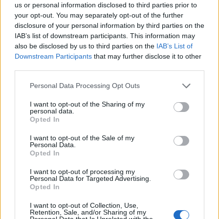
us or personal information disclosed to third parties prior to
ανησυχούν και θα τους σταματήσουμε με όποιο
your opt-out. You may separately opt-out of the further
νόμιμο μέσο διαθέτουμε.
disclosure of your personal information by third parties on the
IAB’s list of downstream participants. This information may
Θα ενημερώσουμε όλους όσους έχουν λόγο στο
also be disclosed by us to third parties on the
IAB’s List of
ΙΦΕΤ, τον ΕΟΦ και το Υπουργείο. Θα
Downstream Participants
that may further disclose it to other
third parties.
ενημερώσουμε τους τομείς υγείας όλων των
κομμάτων, όχι για την προσωπική διένεξη δύο
Personal Data Processing Opt Outs
ατόμων όπως σκανδαλωδώς ακούγεται, αλλά για
I want to opt-out of the Sharing of my
την πραγματικότητα, που είναι η απαξίωση των
personal data.
Opted In
υπαλλήλων του ΙΦΕΤ και οι κίνδυνοι διαχείρισης
I want to opt-out of the Sale of my
εργασιών από μη υπαλλήλους του.
Personal Data.
Opted In
Χθες ήταν η έρευνα αγοράς, σήμερα η
μηχανογράφηση, αύριο τι θα είναι; Το λογιστήριο,
I want to opt-out of processing my
Personal Data for Targeted Advertising.
η αποθήκη; Ίσως όλη η εταιρεία;
Opted In
Είμαστε εδώ για συνεχίσουμε να προβάλουμε τον
I want to opt-out of Collection, Use,
Retention, Sale, and/or Sharing of my
Personal Data that Is Unrelated with the