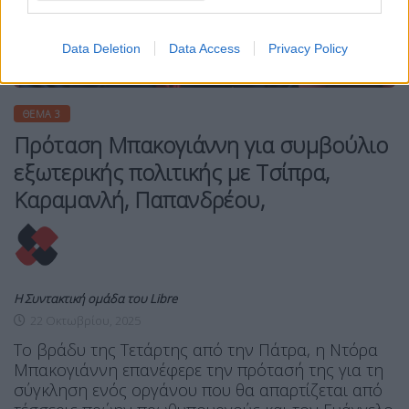
Data Deletion
Data Access
Privacy Policy
ΘΈΜΑ 3
Πρόταση Μπακογιάννη για συμβούλιο
εξωτερικής πολιτικής με Τσίπρα,
Καραμανλή, Παπανδρέου,
Η Συντακτική ομάδα του Libre
22 Οκτωβρίου, 2025
Το βράδυ της Τετάρτης από την Πάτρα, η Ντόρα
Μπακογιάννη επανέφερε την πρότασή της για τη
σύγκληση ενός οργάνου που θα απαρτίζεται από