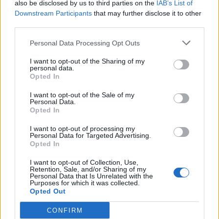
also be disclosed by us to third parties on the
IAB’s List of
Γεραπετρίτης, σε ομιλία του απόψε σε εκδήλωση
Downstream Participants
that may further disclose it to other
του ΕΚΠΑ με τίτλο «Η Ελλάδα απέναντι στις
third parties.
Σύγχρονες Διεθνείς Προκλήσεις». Ο
κ. Γεραπετρίτης τόνισε ότι δεν νοείται σήμερα η
Personal Data Processing Opt Outs
οποιαδήποτε αλλαγή συνόρων δια της βίας, και
I want to opt-out of the Sharing of my
επισήμανε ότι σε πολλές περιπτώσεις το Διεθνές
personal data.
Δίκαιο στερείται αυτής της αποτελεσματικότητας
Opted In
που απονέμει […]
I want to opt-out of the Sale of my
ΠΕΡΙΣΣΌΤΕΡΑ ...
Personal Data.
Opted In
I want to opt-out of processing my
Personal Data for Targeted Advertising.
Opted In
I want to opt-out of Collection, Use,
Retention, Sale, and/or Sharing of my
Personal Data that Is Unrelated with the
Purposes for which it was collected.
Opted Out
CONFIRM