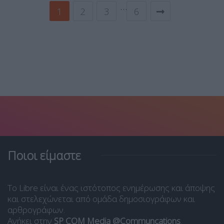
…
1
2
3
6
Ποιοι είμαστε
Το Libre είναι ένας ιστότοπος ενημέρωσης και άποψης
και στελεχώνεται από ομάδα δημοσιογράφων και
αρθρογράφων.
Ανήκει στην
SP COM Media @Communcations
.