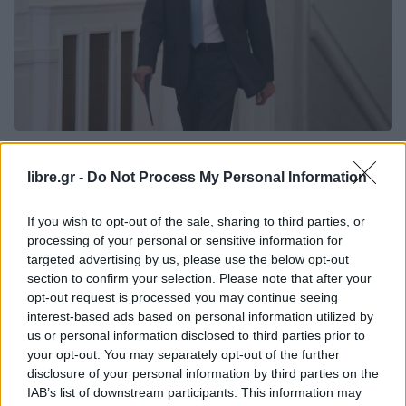
ΠΟΛΙΤΙΚΉ
libre.gr -
Do Not Process My Personal Information
Γεραπετρίτης: Δεν νοείται σήμερα
αλλαγή συνόρων δια της βίας
If you wish to opt-out of the sale, sharing to third parties, or
processing of your personal or sensitive information for
targeted advertising by us, please use the below opt-out
section to confirm your selection. Please note that after your
opt-out request is processed you may continue seeing
Η Συντακτική ομάδα του Libre
interest-based ads based on personal information utilized by
23 Οκτωβρίου, 2025
us or personal information disclosed to third parties prior to
your opt-out. You may separately opt-out of the further
«Δεν μπορείς να χαρακτηρίσεις Δίκαιο κάτι, το
disclosure of your personal information by third parties on the
οποίο απορρέει από την πυγμή του
IAB’s list of downstream participants. This information may
ισχυρού» τόνισε ο υπουργός Εξωτερικών, Γιώργος