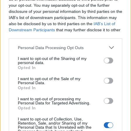
your opt-out. You may separately opt-out of the further
disclosure of your personal information by third parties on the
IAB’s list of downstream participants. This information may
also be disclosed by us to third parties on the
IAB’s List of
Downstream Participants
that may further disclose it to other
third parties.
Personal Data Processing Opt Outs
ΕΙΔΉΣΕΙΣ
ΕΛΛΆΔΑ
I want to opt-out of the Sharing of my
Διακοπή ρεύματος σε Δάφνη, Νέα
personal data.
Opted In
Σμύρνη και Νέο Κόσμο
I want to opt-out of the Sale of my
Personal Data.
Opted In
I want to opt-out of processing my
Η Συντακτική ομάδα του Libre
Personal Data for Targeted Advertising.
Opted In
2 Νοεμβρίου, 2023
Διακοπή ρεύματος σημειώθηκε το βράδυ της
I want to opt-out of Collection, Use,
Retention, Sale, and/or Sharing of my
Πέμπτης σε Δάφνη, Νέα Σμύρνη και Νέο Κόσμο.
Personal Data that Is Unrelated with the