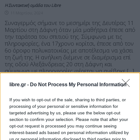
Η Συντακτική ομάδα του Libre
11 Μαρτίου, 2024
Συναγερμός σήμανε το μεσημέρι της Δευτέρας 11
Μαρτίου στη Δάφνη όταν μία μαθήτρια έπεσε από
την ταράτσα του σπιτιού της. Σύμφωνα με τις
πληροφορίες, ένα 17χρονο κορίτσι, έπεσε από τον
6ο όροφο πολυκατοικίας με αποτέλεσμα να χάσει
τη ζωή της. Η ανήλικη διέμενε σε διαμέρισμα επί
της οδού Αλεξάνδρειας 20 στη Δάφνη και
σύμφωνα με πληροφορίες φέρεται να ανέβηκε […]
ΠΕΡΙΣΣΌΤΕΡΑ ...
libre.gr -
Do Not Process My Personal Information
If you wish to opt-out of the sale, sharing to third parties, or
processing of your personal or sensitive information for
targeted advertising by us, please use the below opt-out
section to confirm your selection. Please note that after your
opt-out request is processed you may continue seeing
interest-based ads based on personal information utilized by
us or personal information disclosed to third parties prior to