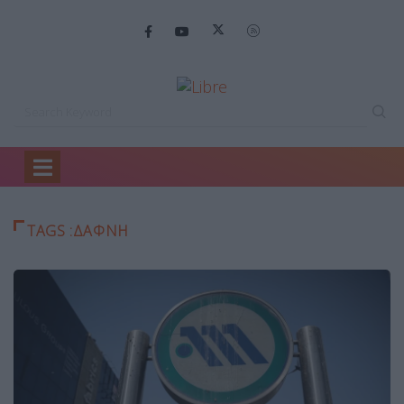
Home
δαφνη
TAGS :ΔΑΦΝΗ