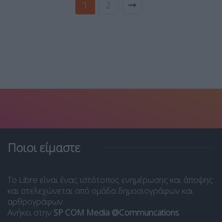
1
2
Ποιοι είμαστε
Το Libre είναι ένας ιστότοπος ενημέρωσης και άποψης
και στελεχώνεται από ομάδα δημοσιογράφων και
αρθρογράφων.
Ανήκει στην
SP COM Media @Communcations
.