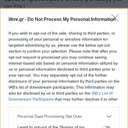
να του
libre.gr -
Do Not Process My Personal Information
If you wish to opt-out of the sale, sharing to third parties, or
Η Συντακτική ομάδα του Libre
processing of your personal or sensitive information for
19 Νοεμβρίου, 2025
targeted advertising by us, please use the below opt-out
section to confirm your selection. Please note that after your
Σωφρονιστικός υπάλληλος στις φυλακές
opt-out request is processed you may continue seeing
Κορυδαλλού φέρεται να έβγαλε εκτός
interest-based ads based on personal information utilized by
φυλακής κρατούμενο, ώστε να του επιδιορθώσει
us or personal information disclosed to third parties prior to
το αυτοκίνητο. Στη συγκεκριμένη αποκάλυψη
your opt-out. You may separately opt-out of the further
προχώρησε ο αστυνομικός συντάκτης Βασίλης
disclosure of your personal information by third parties on the
Λαμπρόπουλος, ο οποίος μιλώντας στο Mega είπε
IAB’s list of downstream participants. This information may
ότι ο υπάλληλος δεν έλαβε καμία άδεια για τη
also be disclosed by us to third parties on the
IAB’s List of
μετακίνηση του κρατούμενου, που κατηγορείται
Downstream Participants
that may further disclose it to other
για δύο δολοφονίες. «Σωφρονιστικός υπάλληλος
third parties.
έβγαλε χωρίς οποιαδήποτε άδεια, χωρίς
ενημέρωση οποιουδήποτε, δεν φαίνεται να […]
Personal Data Processing Opt Outs
ΠΕΡΙΣΣΌΤΕΡΑ ...
I want to opt-out of the Sharing of my