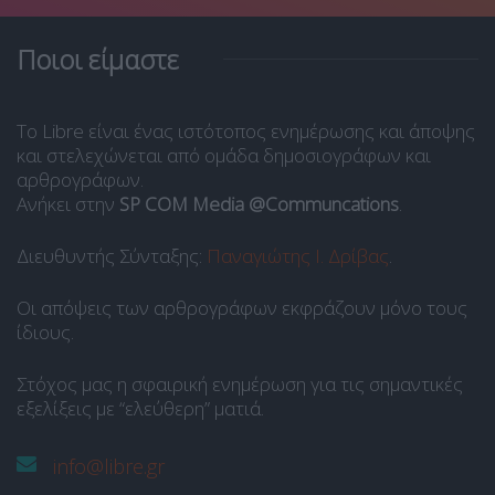
Ποιοι είμαστε
Το Libre είναι ένας ιστότοπος ενημέρωσης και άποψης
και στελεχώνεται από ομάδα δημοσιογράφων και
αρθρογράφων.
Ανήκει στην
SP COM Media @Communcations
.
Διευθυντής Σύνταξης:
Παναγιώτης Ι. Δρίβας
.
Οι απόψεις των αρθρογράφων εκφράζουν μόνο τους
ίδιους.
Στόχος μας η σφαιρική ενημέρωση για τις σημαντικές
εξελίξεις με “ελεύθερη” ματιά.
info@libre.gr