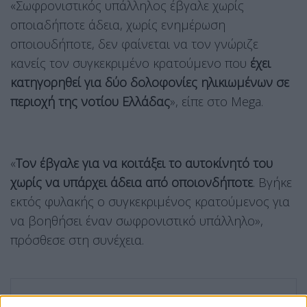
«Σωφρονιστικός υπάλληλος έβγαλε χωρίς
οποιαδήποτε άδεια, χωρίς ενημέρωση
οποιουδήποτε, δεν φαίνεται να τον γνώριζε
κανείς τον συγκεκριμένο κρατούμενο που
έχει
κατηγορηθεί για δύο δολοφονίες ηλικιωμένων σε
περιοχή της νοτίου Ελλάδας
», είπε στο Mega.
«
Τον έβγαλε για να κοιτάξει το αυτοκίνητό του
χωρίς να υπάρχει άδεια από οποιονδήποτε
. Βγήκε
εκτός φυλακής ο συγκεκριμένος κρατούμενος για
να βοηθήσει έναν σωφρονιστικό υπάλληλο»,
πρόσθεσε στη συνέχεια.