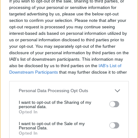
If you wish to opt-out of the sale, sharing to third parties, or
processing of your personal or sensitive information for
targeted advertising by us, please use the below opt-out
section to confirm your selection. Please note that after your
opt-out request is processed you may continue seeing
interest-based ads based on personal information utilized by
us or personal information disclosed to third parties prior to
your opt-out. You may separately opt-out of the further
ΕΛΛΆΔΑ
ΘΈΜΑ 1
disclosure of your personal information by third parties on the
Εμβόλιο COVID: Σε ποιες περιπτώσεις
IAB’s list of downstream participants. This information may
οι πολίτες πρέπει να υπογράψουν
also be disclosed by us to third parties on the
IAB’s List of
Downstream Participants
that may further disclose it to other
third parties.
Personal Data Processing Opt Outs
Η Συντακτική ομάδα του Libre
I want to opt-out of the Sharing of my
16 Δεκεμβρίου, 2020
personal data.
Opted In
Το έγγραφο έχει σταλεί, ήδη, από το Υπουργείο
Υγείας, στα 1.018 εμβολιαστικά κέντρα όλης της
I want to opt-out of the Sale of my
Personal Data.
χώρας και αποτελεί την υποχρεωτική συναίνεση
Opted In
των πολιτών πριν τον εμβολιασμό, εάν και