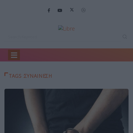
Home
συναίνεση
TAGS :ΣΥΝΑΊΝΕΣΗ