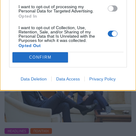
εφόσον δεν μπορούν να συναινέσουν προφορικά.
I want to opt-out of processing my
Personal Data for Targeted Advertising.
Όπως προβλέπεται στις οδηγίες που απεστάλησαν
Opted In
στα εμβολιαστικά κέντρα και συντάχθηκαν από το
υπουργείο Υγείας σε συνεργασία με την Εθνική
I want to opt-out of Collection, Use,
Επιτροπή […]
Retention, Sale, and/or Sharing of my
Personal Data that Is Unrelated with the
Purposes for which it was collected.
ΠΕΡΙΣΣΌΤΕΡΑ ...
Opted Out
CONFIRM
Data Deletion
Data Access
Privacy Policy
HEADLINES
ΠΟΛΙΤΙΚΉ