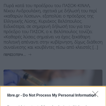
Πυρά κατά του προέδρου του ΠΑΣΟΚ-ΚΙΝΑΛ,
Νίκου Ανδρουλάκη, σχετικά με δήλωσή του περί
«καθαρών λύσεων», εξαπολύει ο πρόεδρος της
Ελληνικής Λύσης, Κυριάκος Βελόπουλος.
Ειδικότερα, σε σημερινή δήλωσή του για τον
πρόεδρο του ΠΑΣΟΚ, ο κ. Βελόπουλος τονίζει:
«Καθαρές λύσεις σημαίνει να έχεις ξεκάθαρη
πολιτική απέναντι στην κυβέρνηση, δίχως διάθεση
συναίνεσης και κουβέντες πίσω από κλειστές […]
ΠΕΡΙΣΣΌΤΕΡΑ ...
libre.gr -
Do Not Process My Personal Information