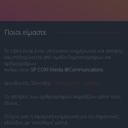
Ποιοι είμαστε
Το Libre είναι ένας ιστότοπος ενημέρωσης και άποψης
και στελεχώνεται από ομάδα δημοσιογράφων και
αρθρογράφων.
Ανήκει στην
SP COM Media @Communcations
.
Διευθυντής Σύνταξης:
Παναγιώτης Ι. Δρίβας
.
Οι απόψεις των αρθρογράφων εκφράζουν μόνο τους
ίδιους.
Στόχος μας η σφαιρική ενημέρωση για τις σημαντικές
εξελίξεις με “ελεύθερη” ματιά.