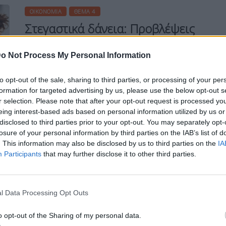
ΟΙΚΟΝΟΜΊΑ
ΘΈΜΑ 4
Στεγαστικά δάνεια: Προβλέψεις
για περίπου 20% από πέρυσι-
Αναμένουν το
o Not Process My Personal Information
to opt-out of the sale, sharing to third parties, or processing of your per
formation for targeted advertising by us, please use the below opt-out s
r selection. Please note that after your opt-out request is processed y
eing interest-based ads based on personal information utilized by us or
Η Συντακτική ομάδα του Libre
disclosed to third parties prior to your opt-out. You may separately opt-
2 Οκτωβρίου, 2025
losure of your personal information by third parties on the IAB’s list of
Αισθητή αύξηση σε χορηγήσεις νέων
. This information may also be disclosed by us to third parties on the
IA
στεγαστικών δανείων περίπου 20% από
Participants
that may further disclose it to other third parties.
πέρυσι, προβλέπουν τώρα τραπεζικά
στελέχη, έχοντας στοιχεία οκταμήνου και
εικόνα των πρώτων εννέα μηνών του
l Data Processing Opt Outs
2025. Παρόλα αυτά συγκρινόμενα με το
πρόβλημα της στέγης αυτά τα κονδύλια
o opt-out of the Sharing of my personal data.
είναι ιδιαίτερα περιορισμένα σχετικά με