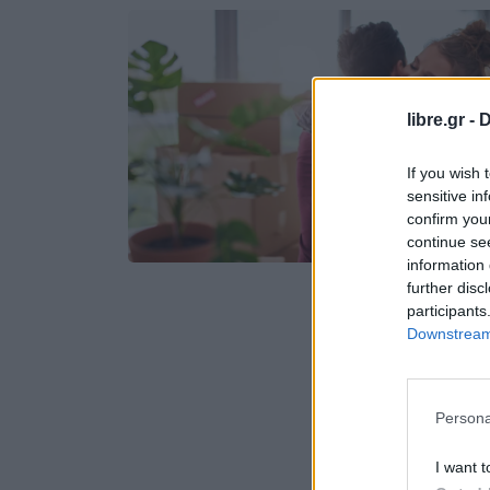
libre.gr -
D
If you wish 
sensitive in
confirm you
continue se
information 
further disc
participants
Downstream 
Persona
I want t