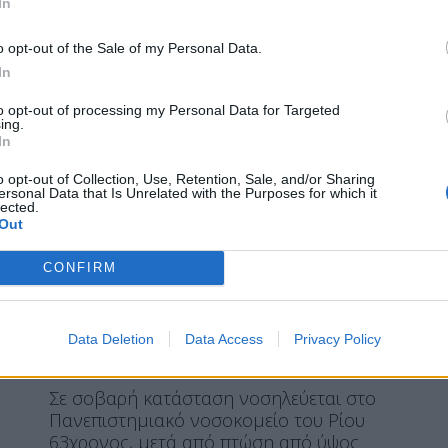
In
τον αριθμό ζευγαριών. Η εκτίμηση είναι
ότι θα εκταμιευθούν πάνω από 2,2 δισ. […]
o opt-out of the Sale of my Personal Data.
ΠΕΡΙΣΣΌΤΕΡΑ ...
In
to opt-out of processing my Personal Data for Targeted
ing.
ΕΙΔΉΣΕΙΣ
ΕΛΛΆΔΑ
In
Θεσπρωτία: Σε σοβαρή
o opt-out of Collection, Use, Retention, Sale, and/or Sharing
ersonal Data that Is Unrelated with the Purposes for which it
κατάσταση 63χρονος που έπεσε
lected.
Out
από τη στέγη
CONFIRM
Data Deletion
Data Access
Privacy Policy
Η Συντακτική ομάδα του Libre
23 Οκτωβρίου, 2024
Σε σοβαρή κατάσταση νοσηλεύεται στο
Πανεπιστημιακό νοσοκομείο του Ρίου
63χρονος, μετά από πτώση από ύψος