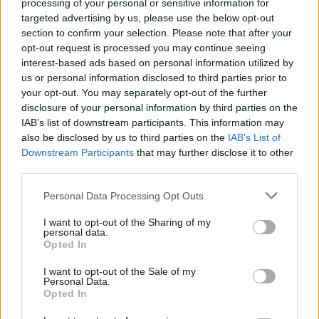
processing of your personal or sensitive information for
και στέγη). Αλλωστε το 2015 ήταν χρονιά
targeted advertising by us, please use the below opt-out
αρνητικού πληθωρισμού, με τον μέσο ετήσιο
section to confirm your selection. Please note that after your
δείκτη τιμών καταναλωτή να διαμορφώνεται σε
opt-out request is processed you may continue seeing
interest-based ads based on personal information utilized by
-1,7%. Το 2022, τελευταία χρονιά για την οποία
us or personal information disclosed to third parties prior to
υπάρχουν διαθέσιμα στοιχεία, οι δαπάνες για είδη
your opt-out. You may separately opt-out of the further
διατροφής και στέγαση έχουν αυξηθεί ακόμη
disclosure of your personal information by third parties on the
IAB’s list of downstream participants. This information may
περισσότερο τόσο ως ποσοστό των συνολικών
also be disclosed by us to third parties on the
IAB’s List of
δαπανών (έφτασαν το 35,40%) όσο και σε
Downstream Participants
that may further disclose it to other
απόλυτες τιμές.
third parties.
Τα δύσκολα χρόνια
Personal Data Processing Opt Outs
I want to opt-out of the Sharing of my
Είναι χαρακτηριστικό ότι ενώ το 2015, τη χρονιά
personal data.
Opted In
των
capital controls
, η μέση μηνιαία δαπάνη των
νοικοκυριών για τα είδη διατροφής ανερχόταν σε
I want to opt-out of the Sale of my
Personal Data.
293,30 ευρώ, το 2022 αυτή είχε φτάσει τα 334,03
Opted In
ευρώ (τρέχουσες τιμές), υψηλότερη δηλαδή