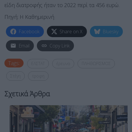
είδη διατροφής ήταν το 2022 περί τα 456 ευρώ.
Πηγή: Η Καθημερινή
Facebook
Share on X
Bluesky
Email
Copy Link
Tags:
ΕΛΣΤΑΤ
έρευνα
ΠΛΗΘΩΡΙΣΜΟΣ
Στέγη
τροφη
Σχετικά Άρθρα