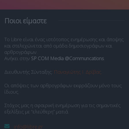
Ποιοι είμαστε
Το Libre είναι ένας ιστότοπος ενημέρωσης και άποψης
και στελεχώνεται από ομάδα δημοσιογράφων και
αρθρογράφων.
Ανήκει στην
SP COM Media @Communcations
.
Διευθυντής Σύνταξης:
Παναγιώτης Ι. Δρίβας
.
Οι απόψεις των αρθρογράφων εκφράζουν μόνο τους
ίδιους.
Στόχος μας η σφαιρική ενημέρωση για τις σημαντικές
εξελίξεις με “ελεύθερη” ματιά.
info@libre.gr