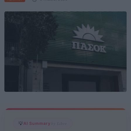
💡
AI Summary
by Libre