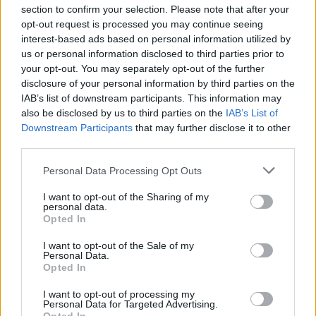
αμείλικτο κοινωνικό και οικονομικό άγχος. Νέοι
section to confirm your selection. Please note that after your
opt-out request is processed you may continue seeing
άνθρωποι αναγκάζονται να παραμένουν στα
interest-based ads based on personal information utilized by
σπίτια των γονιών τους, ζευγάρια αναβάλλουν την
us or personal information disclosed to third parties prior to
οικογενειακή ζωή, εργαζόμενοι και συνταξιούχοι
your opt-out. You may separately opt-out of the further
disclosure of your personal information by third parties on the
οδηγούνται σε στεγαστική ανασφάλεια, ενώ η
IAB’s list of downstream participants. This information may
μεσαία τάξη βλέπει το εισόδημά της να
also be disclosed by us to third parties on the
IAB’s List of
απορροφάται ολοκληρωτικά μόνο για το ενοίκιο.
Downstream Participants
that may further disclose it to other
third parties.
Σε αυτό το τοπίο, η κυβέρνηση απλώς
παρακολουθεί, χωρίς ουσιαστικές πρωτοβουλίες,
Personal Data Processing Opt Outs
χωρίς σχέδιο, χωρίς προοπτική», συμπληρώνει.
I want to opt-out of the Sharing of my
personal data.
Το κόμμα της αξιωματικής αντιπολίτευσης ζητάει
Opted In
να ενημερωθεί η Βουλή:
I want to opt-out of the Sale of my
Personal Data.
1. Πώς αξιολογεί η κυβέρνηση τα στοιχεία της
Opted In
Eurostat που κατατάσσουν την Ελλάδα
I want to opt-out of processing my
Personal Data for Targeted Advertising.
πρωταθλήτρια στην Ευρωπαϊκή Ένωση ως προς τη