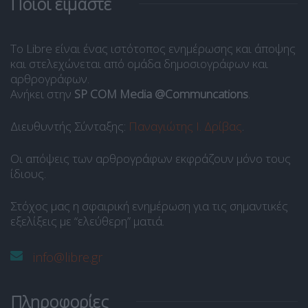
Ποιοι είμαστε
Το Libre είναι ένας ιστότοπος ενημέρωσης και άποψης
και στελεχώνεται από ομάδα δημοσιογράφων και
αρθρογράφων.
Ανήκει στην
SP COM Media @Communcations
.
Διευθυντής Σύνταξης:
Παναγιώτης Ι. Δρίβας
.
Οι απόψεις των αρθρογράφων εκφράζουν μόνο τους
ίδιους.
Στόχος μας η σφαιρική ενημέρωση για τις σημαντικές
εξελίξεις με “ελεύθερη” ματιά.
info@libre.gr
Πληροφορίες