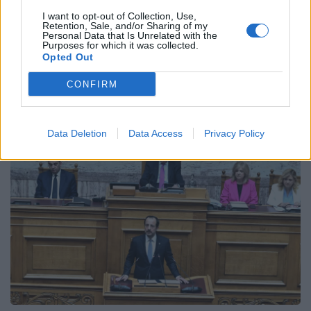
γραμμή, τόνισε ο πρωθυπουργός, λέγοντας πως
«η σημερινή ανεπανάληπτη υποδοχή είναι η
I want to opt-out of Collection, Use,
Retention, Sale, and/or Sharing of my
καλύτερη απάντηση σε όσους μας θέλουν
Personal Data that Is Unrelated with the
πληγωμένους».
Purposes for which it was collected.
Opted Out
ΠΕΡΙΣΣΌΤΕΡΑ ...
CONFIRM
Data Deletion
Data Access
Privacy Policy