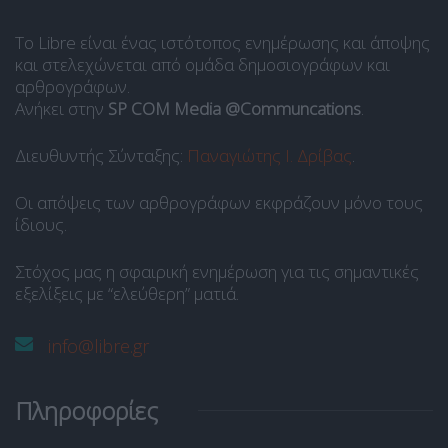
Το Libre είναι ένας ιστότοπος ενημέρωσης και άποψης
και στελεχώνεται από ομάδα δημοσιογράφων και
αρθρογράφων.
Ανήκει στην
SP COM Media @Communcations
.
Διευθυντής Σύνταξης:
Παναγιώτης Ι. Δρίβας
.
Οι απόψεις των αρθρογράφων εκφράζουν μόνο τους
ίδιους.
Στόχος μας η σφαιρική ενημέρωση για τις σημαντικές
εξελίξεις με “ελεύθερη” ματιά.
info@libre.gr
Πληροφορίες