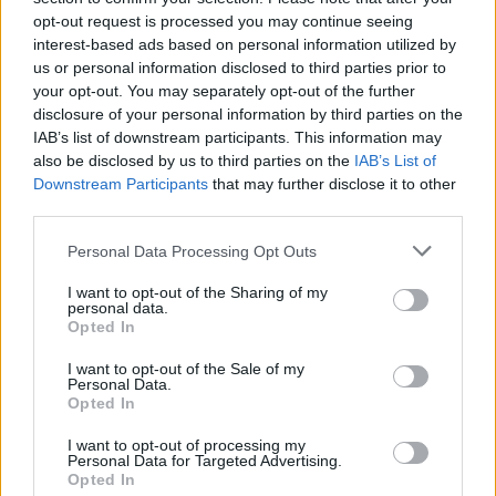
opt-out request is processed you may continue seeing
HEADLINES
ΠΟΛΙΤΙΚΉ
interest-based ads based on personal information utilized by
us or personal information disclosed to third parties prior to
Μητσοτάκης: Η σταθερότητα είναι η
your opt-out. You may separately opt-out of the further
πρώτη αναγκαιότητα-Κάλεσμα σε
disclosure of your personal information by third parties on the
όσους έχουν
IAB’s list of downstream participants. This information may
also be disclosed by us to third parties on the
IAB’s List of
Downstream Participants
that may further disclose it to other
third parties.
Personal Data Processing Opt Outs
Η Συντακτική ομάδα του Libre
15 Μαΐου, 2026
I want to opt-out of the Sharing of my
personal data.
Ο πρωθυπουργός ξεκίνησε με αναδρομή σε όσα
Opted In
έχει καταφέρει η κυβέρνηση σε αυτή την επταετία,
I want to opt-out of the Sale of my
με σαφή βήματα ενότητας. «Είμαστε
Personal Data.
αποφασισμένοι να πάμε μαζί για την Ελλάδα του
Opted In
2030» είπε ο Κυριάκος Μητσοτάκης στην έναρξη
I want to opt-out of processing my
της ομιλίας του την πρώτη μέρα του 16ου
Personal Data for Targeted Advertising.
Συνεδρίου της ΝΔ. Είμαι δίπλα σας, στην πρώτη
Opted In