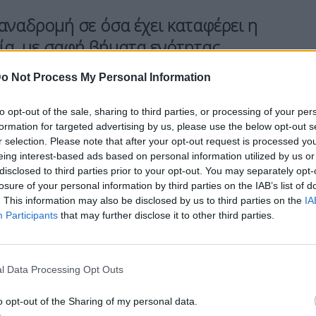
ναδρομή σε όσα έχει καταφέρει η
ία, με σαφή βήματα ενότητας.
με μαζί για την Ελλάδα του 2030»
o Not Process My Personal Information
την έναρξη της ομιλίας του την
υ της ΝΔ. Είμαι δίπλα σας, στην
to opt-out of the sale, sharing to third parties, or processing of your per
formation for targeted advertising by us, please use the below opt-out s
υπουργός, λέγοντας πως «η σημερινή
r selection. Please note that after your opt-out request is processed y
η καλύτερη απάντηση σε όσους μας
eing interest-based ads based on personal information utilized by us or
disclosed to third parties prior to your opt-out. You may separately opt-
losure of your personal information by third parties on the IAB’s list of
. This information may also be disclosed by us to third parties on the
IA
Participants
that may further disclose it to other third parties.
 μια νέα εθνική αποστολή με πρώτο σταθμό τις
ρικό ρόλο. Να βρεθεί παντού, συνομιλώντας με
. Να δει, να ακούσει, να απαντήσει. Να γίνει ο
l Data Processing Opt Outs
τη, του πολίτη με την κυβέρνηση»,
σημείωσε
κος
Μητσοτάκης
.
o opt-out of the Sharing of my personal data.