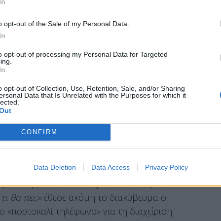
In
o opt-out of the Sale of my Personal Data.
ια την Ελλάδα του 2030»,
δήλωσε ο κ.
In
των συνέδρων είναι
«η καλύτερη απάντηση σε
to opt-out of processing my Personal Data for Targeted
αι η πιο τρανή απόδειξη του παλμού αυτής της
ing.
In
 Καραμανλή για να υπηρετεί την πατρίδα».
o opt-out of Collection, Use, Retention, Sale, and/or Sharing
χεδιασμός για τη νέα τετραετία ξεκινά σήμερα,
ersonal Data that Is Unrelated with the Purposes for which it
lected.
ης κάλπης δεν θα είναι «Μητσοτάκης ή χάος»,
Out
ητσοτάκης ή Τσίπρας». «Μητσοτάκης ή
CONFIRM
 οποιοσδήποτε άλλος».
Data Deletion
Data Access
Privacy Policy
ς 3 το πρωί σε έναν κόσμο αστάθειας και
ι θα πει;»
έθεσε ακόμη το διακύβευμα ο
 «πορτοκαλί τηλέφωνο» για τη διαχείριση