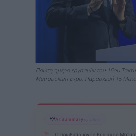
Πρώτη ημέρα εργασιών του 16ου Τακτικ
Metropolitan Expo, Παρασκευή 15 Μαΐ
💡
AI Summary
by Libre
✨
Ο πρωθυπουργός Κυριάκος Μητσοτ