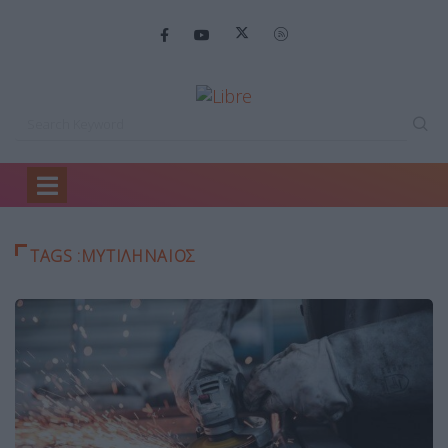
Home
Μυτιληναίος
TAGS :ΜΥΤΙΛΗΝΑΊΟΣ