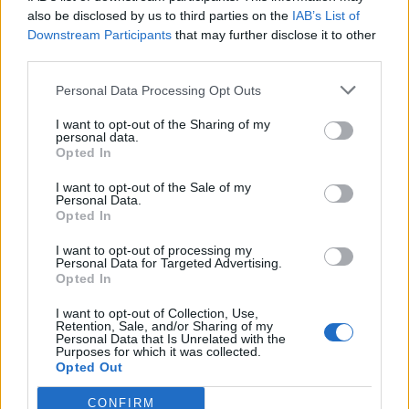
Η “MYTILINEOS” δωρίζει 65 ειδικούς
also be disclosed by us to third parties on the
IAB’s List of
αναπνευστήρες
Downstream Participants
that may further disclose it to other
third parties.
Personal Data Processing Opt Outs
I want to opt-out of the Sharing of my
Η Συντακτική ομάδα του Libre
personal data.
Opted In
1 Απριλίου, 2020
65 ειδικοί αναπνευστήρες, δωρεά της εταιρείας
I want to opt-out of the Sale of my
Personal Data.
«MYTILINEOS», παραδίδονται εντός των προσεχών
Opted In
ημερών στο Υπουργείο Υγείας, προκειμένου να
εξοπλίσουν άμεσα αντίστοιχες νέες κλίνες στις
I want to opt-out of processing my
Personal Data for Targeted Advertising.
Μονάδες Εντατικής Θεραπείας των νοσοκομείων.
Opted In
Ο Υπουργός Υγείας Βασίλης Κικίλιας ευχαριστεί
την εταιρεία «MYTILINEOS» για τη σημαντική
I want to opt-out of Collection, Use,
συμβολή της στην ενίσχυση του Εθνικού
Retention, Sale, and/or Sharing of my
Personal Data that Is Unrelated with the
Συστήματος Υγείας, για την αντιμετώπιση της
Purposes for which it was collected.
μεγάλης κρίσης Δημόσιας […]
Opted Out
ΠΕΡΙΣΣΌΤΕΡΑ ...
CONFIRM