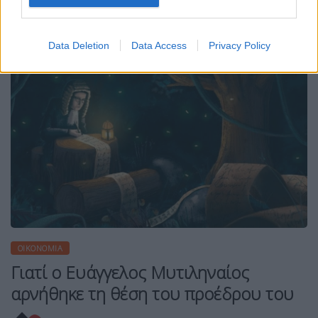
Data Deletion
Data Access
Privacy Policy
ΟΙΚΟΝΟΜΊΑ
Γιατί ο Ευάγγελος Μυτιληναίος
αρνήθηκε τη θέση του προέδρου του