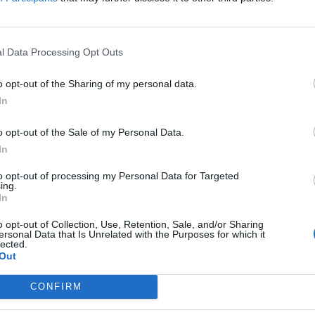
τριών βιομηχάνων,
ο κ. Σκρέκας φέρεται επίσης
σμού της κατανάλωσης να μη συνοδευτούν από
l Data Processing Opt Outs
υ θα θίξουν τις θέσεις εργασίας.
o opt-out of the Sharing of my personal data.
γές του energypress, και
η Αθήνα ετοιμάζεται
In
τές και τις μικρότερες επιχειρήσεις να
o opt-out of the Sale of my Personal Data.
νάλωσης ενέργειας
. Προετοιμάζεται
In
νόμηση ενέργειας μέσα από απλές κινήσεις στην
τη ρύθμιση του θερμοστάτη, το σβήσιμο των
to opt-out of processing my Personal Data for Targeted
ing.
νται κλπ.
In
o opt-out of Collection, Use, Retention, Sale, and/or Sharing
ersonal Data that Is Unrelated with the Purposes for which it
lected.
Out
ι θα ενέχουν το χαρακτήρα των συμβουλών
CONFIRM
ότατα έτοιμη εντός του Σεπτεμβρίου με αρχές