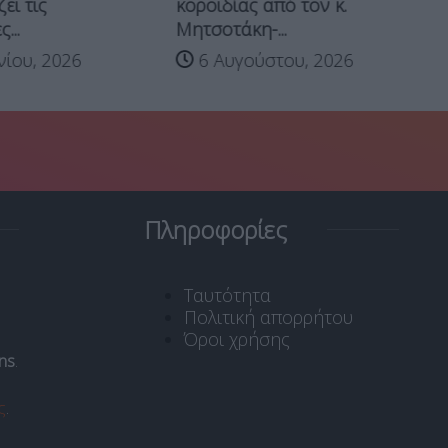
ει τις
κοροϊδίας από τον κ.
πε
...
Μητσοτάκη-...
Κλ
νίου, 2026
6 Αυγούστου, 2026
Πληροφορίες
Ταυτότητα
Πολιτική απορρήτου
Όροι χρήσης
ns
.
ς
.