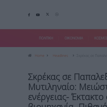
ΠΟΛΙΤΙΚΗ
ΟΙΚΟΝΟΜΙΑ
ΚΟΣΜΟ
Home
Headlines
Σκρέκας σε Παπαλ
Σκρέκας σε Παπαλε
Μυτιληναίο: Μειώσ
ενέργειας- Έκτακτο
βιομηχανία- Πιθανό 