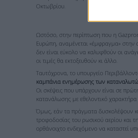
Οκτωβρίου.
Ωστόσο, στην περίπτωση που η Gazprom
Ευρώπη, αναμένεται «έμφραγμα» στην α
δεν είναι εύκολο να καλυφθούν οι ανάγκ
οι τιμές θα εκτοξευθούν κι άλλο.
Ταυτόχρονα, το υπουργείο Περιβάλλοντο
καμπάνια ενημέρωσης των καταναλωτών,
Οι σκέψεις που υπάρχουν είναι σε πρώτ
κατανάλωσης με εθελοντικό χαρακτήρα γι
Όμως, εάν τα πράγματα δυσκολέψουν κ
τροφοδοσίας του ρωσικού αερίου και τη
ορθάνοιχτο ενδεχόμενο να καταστεί υπ