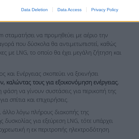
Data Deletion
Data Access
Privacy Policy
 σταματήσει να προμηθεύει με αέριο την
γορά που δύσκολα θα αντιμετωπιστεί, καθώς
ες με LNG, το οποίο θα έχει μεγάλη ζήτηση και
ς και Ενέργειας σκοπεύει να ξεκινήσει
 καλώντας τους για εξοικονόμηση ενέργειας.
η φάση να γίνουν συστάσεις για περικοπή της
α σπίτια και επιχειρήσεις.
ι άλλο λόγω πλήρους διακοπής της
ς δυσκολίας για εξεύρεση LNG, τότε υπάρχει
οχρεωτική η εκ περιτροπής ηλεκτροδότηση.