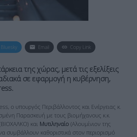
Bluesky
Email
Copy Link
πάρκεια της χώρας, μετά τις εξελίξεις
ταδιακά σε εφαρμογή η κυβέρνηση,
ess.
ss, ο υπουργός Περιβάλλοντος και Ενέργειας κ.
μένη Παρασκευή με τους βιομήχανους κ.κ.
(ΒΙΟΧΑΛΚΟ) και
Μυτιληναίο
(Αλουμίνιον της
 να συμβάλλουν καθοριστικά στον περιορισμό