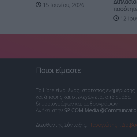
 και τον...
Διπλασιάζ
15 Ιουνίου, 2026
ποσότητες
26
12 Ιου
Ποιοι είμαστε
Το Libre είναι ένας ιστότοπος ενημέρωσης
και άποψης και στελεχώνεται από ομάδα
δημοσιογράφων και αρθρογράφων.
Ανήκει στην
SP COM Media @Communcatio
Διευθυντής Σύνταξης:
Παναγιώτης Ι. Δρίβα