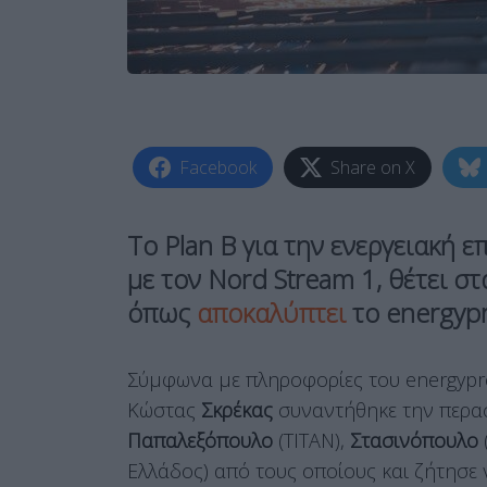
Facebook
Share on X
Το Plan B για την ενεργειακή ε
με τον Nord Stream 1, θέτει σ
όπως
αποκαλύπτει
το energypr
Σύμφωνα με πληροφορίες του energypre
Κώστας
Σκρέκας
συναντήθηκε την περασ
Παπαλεξόπουλο
(ΤΙΤΑΝ),
Στασινόπουλο
Ελλάδος) από τους οποίους και ζήτησε