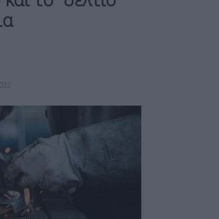
ια
022