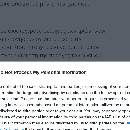
νους δύσκολους μήνες τους χειμώνα.
εσε τους ισχυρούς μετόχους των τριών πλέον
α εκπονήσουν σχέδια μείωσης της
είναι έτοιμη το χειμώνα να αντιμετωπίσει
α πλήρη διακοπή της παροχής του ρωσικού
φορίες του energypress, σκοπεύει με τον τρόπο
ου στόχου για εξοικονόμηση ενέργειας της τάξης
o Not Process My Personal Information
 ομίλων είναι οι μεγαλύτεροι καταναλωτές
to opt-out of the sale, sharing to third parties, or processing of your per
formation for targeted advertising by us, please use the below opt-out s
ρόπο αυτό να αποφύγει τις περικοπές φορτίων
r selection. Please note that after your opt-out request is processed y
eing interest-based ads based on personal information utilized by us or
 ακραίο σενάριο παρατεταμένης διακοπής της
disclosed to third parties prior to your opt-out. You may separately opt-
losure of your personal information by third parties on the IAB’s list of
. This information may also be disclosed by us to third parties on the
IA
Participants
that may further disclose it to other third parties.