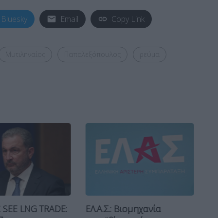
Bluesky
Email
Copy Link
Μυτιληναίος
Παπαλεξόπουλος
ρεύμα
 SEE LNG TRADE:
ΕΛ.Α.Σ.: Βιομηχανία
Κα