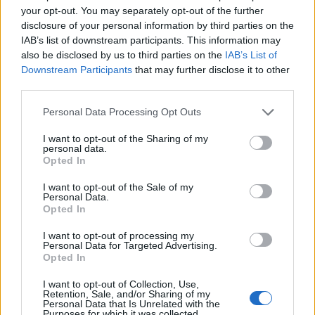
your opt-out. You may separately opt-out of the further
Η Συντακτική ομάδα του Libre
disclosure of your personal information by third parties on the
27 Φεβρουαρίου, 2026
IAB’s list of downstream participants. This information may
Σαρωτική επανεξέταση όλων των δελτίων ασύλου
also be disclosed by us to third parties on the
IAB’s List of
που έχει χορηγηθεί τα τελευταία χρόνια σε
Downstream Participants
that may further disclose it to other
χιλιάδες μετανάστες προκειμένου να διαπιστωθεί
third parties.
εάν συντρέχουν οι λόγοι διατήρησής τους
προανήγγειλε ο Θάνος Πλεύρης στην ολομέλεια
Personal Data Processing Opt Outs
της Βουλής.
I want to opt-out of the Sharing of my
personal data.
ΠΕΡΙΣΣΌΤΕΡΑ ...
Opted In
I want to opt-out of the Sale of my
Personal Data.
Opted In
I want to opt-out of processing my
Personal Data for Targeted Advertising.
Opted In
I want to opt-out of Collection, Use,
Retention, Sale, and/or Sharing of my
Personal Data that Is Unrelated with the
Purposes for which it was collected.