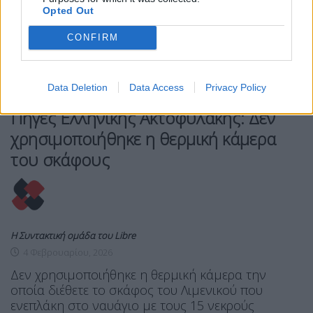
Opted Out
CONFIRM
Data Deletion
Data Access
Privacy Policy
BACKSTAGE
VIDEO
ΕΙΔΉΣΕΙΣ
Πηγές Ελληνικής Ακτοφυλακής: Δεν
χρησιμοποιήθηκε η θερμική κάμερα
του σκάφους
Η Συντακτική ομάδα του Libre
4 Φεβρουαρίου, 2026
Δεν χρησιμοποιήθηκε η θερμική κάμερα την
οποία διέθετε το σκάφος του Λιμενικού που
ενεπλάκη στο ναυάγιο με τους 15 νεκρούς