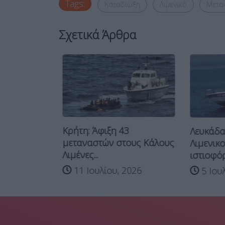
Tags:
Καταδίωξη
Λιμενικό
Μετα
Σχετικά Άρθρα
ός
Κρήτη: Άφιξη 43
Λευκάδα:
 τζετ σκι
μεταναστών στους Κάλους
Λιμενικο
026
Λιμένες...
ιστιοφόρο
11 Ιουλίου, 2026
5 Ιουλ