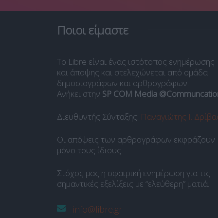
Ποιοι είμαστε
Το Libre είναι ένας ιστότοπος ενημέρωσης
και άποψης και στελεχώνεται από ομάδα
δημοσιογράφων και αρθρογράφων.
Ανήκει στην
SP COM Media @Communcatio
Διευθυντής Σύνταξης:
Παναγιώτης Ι. Δρίβα
Οι απόψεις των αρθρογράφων εκφράζουν
μόνο τους ίδιους.
Στόχος μας η σφαιρική ενημέρωση για τις
σημαντικές εξελίξεις με “ελεύθερη” ματιά.
info@libre.gr