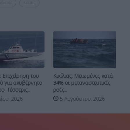
νάστες
Σάμος
Κρ
 Επιχείρηση του
Κικίλιας: Μειωμένες κατά
δ
ύ για ακυβέρνητο
34% οι μεταναστευτικές
νό
–Τέσσερις...
ροές...
ίου, 2026
5 Αυγούστου, 2026