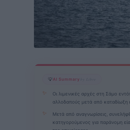
💡
AI Summary
by Libre
✨
Οι λιμενικές αρχές στη Σάμο εντ
αλλοδαπούς μετά από καταδίωξη 
✨
Μετά από αναγνωρίσεις, συνελήφθ
κατηγορούμενος για παράνομη είσο