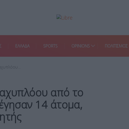
Σ
ΕΛΛΑΔΑ
SPORTS
OPINIONS
ΠΟΛΙΤΙΣΜΟΣ
ταχυπλόου…
ταχυπλόου από το
έγησαν 14 άτομα,
νητής