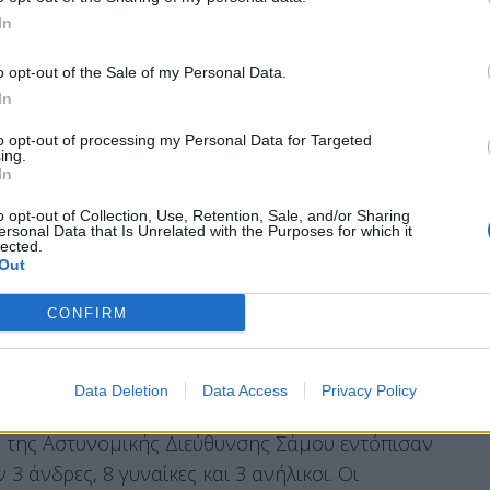
ινές ώρες χθες ενημερώθηκε η
Λιμενική Αρχή
In
ε
αλλοδαπούς
επιβαίνοντες, το οποίο κινούνταν
τολικές ακτές του νησιού.
o opt-out of the Sale of my Personal Data.
In
to opt-out of processing my Personal Data for Targeted
ing.
βρισκόταν σε
προγραμματισμένη περιπολία,
In
σκάφος, επιχειρώντας την
ακινητοποίησή
του με
o opt-out of Collection, Use, Retention, Sale, and/or Sharing
ersonal Data that Is Unrelated with the Purposes for which it
.
lected.
Out
φώθηκε, με αποτέλεσμα να ακολουθήσει
ίρησης, το σκάφος
προσάραξε στο Ακρωτήριο
CONFIRM
ίνοντες.
Data Deletion
Data Access
Privacy Policy
χη της Αστυνομικής Διεύθυνσης Σάμου εντόπισαν
3 άνδρες, 8 γυναίκες και 3 ανήλικοι. Οι