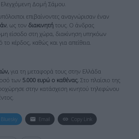
 Ελεγχόμενη Δομή Σάμου.
 υπόλοιποι επιβαίνοντες αναγνώρισαν έναν
ζάν
, ως τον
διακινητή
τους. Ο άνδρας
νομη είσοδο στη χώρα, διακίνηση υπηκόων
το κέρδος, καθώς και για απείθεια.
πών,
για τη μεταφορά τους στην Ελλάδα
ποσό των
5.000 ευρώ ο καθένας.
Στο πλαίσιο της
προχώρησε στην κατάσχεση κινητού τηλεφώνου
ντος.
Bluesky
Email
Copy Link