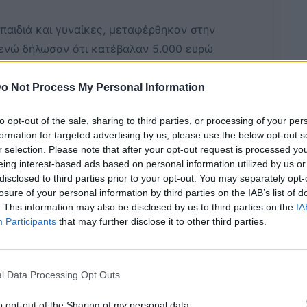
παιδιά και γυναίκες, μεταφέρθηκαν στην
 ενώ δήλωσαν ότι κατέβαλαν 5.000 ευρώ
o Not Process My Personal Information
ό τον συλληφθέντα, ως μέρος της
ιενεργεί το Λιμεναρχείο Σάμου για την υπόθεση.
–
to opt-out of the sale, sharing to third parties, or processing of your per
formation for targeted advertising by us, please use the below opt-out s
r selection. Please note that after your opt-out request is processed y
eing interest-based ads based on personal information utilized by us or
disclosed to third parties prior to your opt-out. You may separately opt-
Bluesky
Email
Copy Link
losure of your personal information by third parties on the IAB’s list of
. This information may also be disclosed by us to third parties on the
IA
Participants
that may further disclose it to other third parties.
ι καταδίωξης ταχυπλόου σκάφους
ς στη
Σάμο
, οδηγώντας στη σύλληψη
πισμό 14 αλλοδαπών.
l Data Processing Opt Outs
o opt-out of the Sharing of my personal data.