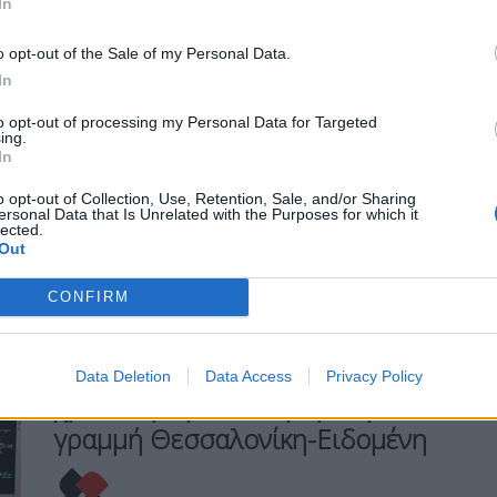
In
9 Ιουνίου, 2026
Θα συνεδριάσει το απόγευμα της
o opt-out of the Sale of my Personal Data.
Τετάρτης, στις 17:30,η Πολιτική Επιτροπή
In
της Νέας Δημοκρατίας, υπό την προεδρία
του πρωθυπουργού και προέδρου της
to opt-out of processing my Personal Data for Targeted
Νέας Δημοκρατίας Κυριάκου Μητσοτάκη,
ing.
In
με μοναδικό θέμα στην ημερήσια διάταξη
την εκλογή νέου γραμματέα της Πολιτικής
o opt-out of Collection, Use, Retention, Sale, and/or Sharing
Επιτροπής.
ersonal Data that Is Unrelated with the Purposes for which it
lected.
Out
ΠΕΡΙΣΣΌΤΕΡΑ ...
CONFIRM
ΕΙΔΉΣΕΙΣ
ΕΛΛΆΔΑ
Ενεργοποιήθηκε μετά από 20
Data Deletion
Data Access
Privacy Policy
χρόνια η τηλεδιοίκηση στη
γραμμή Θεσσαλονίκη-Ειδομένη