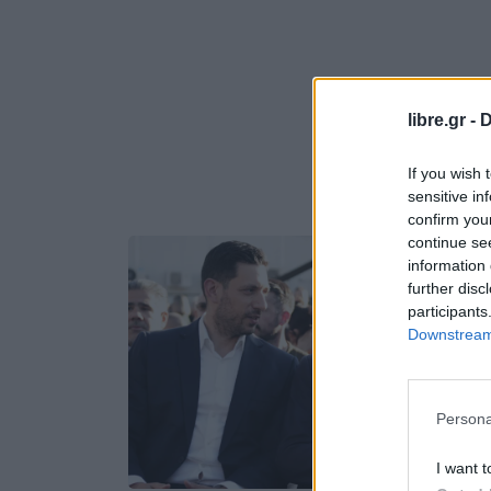
libre.gr -
D
If you wish 
sensitive in
confirm you
continue se
information 
further disc
participants
Downstream 
Persona
I want t