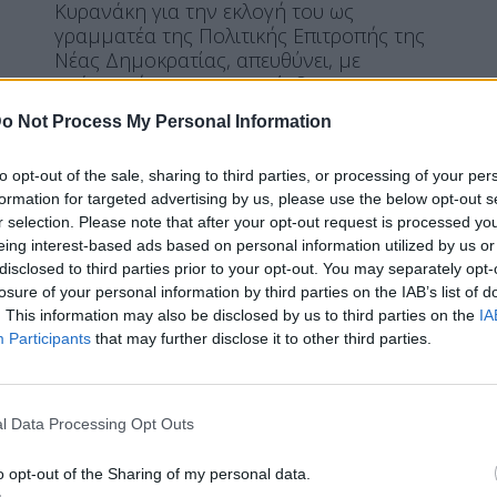
Κυρανάκη για την εκλογή του ως
γραμματέα της Πολιτικής Επιτροπής της
Νέας Δημοκρατίας, απευθύνει, με
ανάρτησή του, ο αντιπρόεδρος της
κυβέρνησης και της ΝΔ, Κωστής
o Not Process My Personal Information
Χατζηδάκης.
ΠΕΡΙΣΣΌΤΕΡΑ ...
to opt-out of the sale, sharing to third parties, or processing of your per
formation for targeted advertising by us, please use the below opt-out s
r selection. Please note that after your opt-out request is processed y
eing interest-based ads based on personal information utilized by us or
ΠΟΛΙΤΙΚΉ
disclosed to third parties prior to your opt-out. You may separately opt-
Συνεδριάζει αύριο υπό τον
losure of your personal information by third parties on the IAB’s list of
. This information may also be disclosed by us to third parties on the
IA
Μητσοτάκη η Πολιτική Επιτροπή
Participants
that may further disclose it to other third parties.
της Νέας
l Data Processing Opt Outs
o opt-out of the Sharing of my personal data.
Η Συντακτική ομάδα του Libre