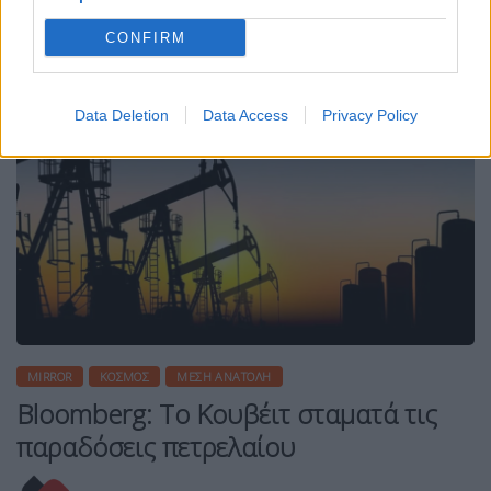
CONFIRM
Data Deletion
Data Access
Privacy Policy
MIRROR
ΚΌΣΜΟΣ
ΜΈΣΗ ΑΝΑΤΟΛΉ
Bloomberg: Το Κουβέιτ σταματά τις
παραδόσεις πετρελαίου