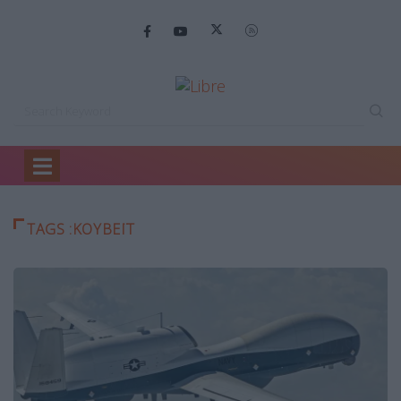
Home
Κουβέιτ
TAGS :ΚΟΥΒΈΙΤ