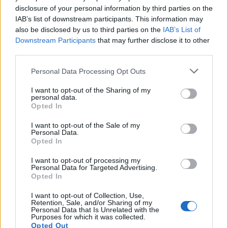
Τεχεράνη κατάρριψε αμερικανικό
disclosure of your personal information by third parties on the
IAB’s list of downstream participants. This information may
drone-Συναγερμός στο
also be disclosed by us to third parties on the
IAB’s List of
Downstream Participants
that may further disclose it to other
third parties.
Personal Data Processing Opt Outs
Η Συντακτική ομάδα του Libre
I want to opt-out of the Sharing of my
1 Ιουνίου, 2026
personal data.
Opted In
Οι ΗΠΑ, εξαπέλυσαν επιθέσεις σε ιρανικά ραντάρ
και σε σημεία διοίκησης και ελέγχου drones στο
I want to opt-out of the Sale of my
Γκορούκ και στο νησί Κεσμ το Σαββατοκύριακο.
Personal Data.
Opted In
Τα πλήγματα, χαρακτηρίζονται «μετρημένα και
σκόπιμα», σε απάντηση σε «επιθετικές ιρανικές
I want to opt-out of processing my
ενέργειες που περιελάμβαναν την κατάρριψη ενός
Personal Data for Targeted Advertising.
αμερικανικού drone MQ-1 που επιχειρούσε πάνω
Opted In
από διεθνή ύδατα», ανέφερε η Centcom σε
I want to opt-out of Collection, Use,
ανάρτηση στο X.
Retention, Sale, and/or Sharing of my
Personal Data that Is Unrelated with the
ΠΕΡΙΣΣΌΤΕΡΑ ...
Purposes for which it was collected.
Opted Out