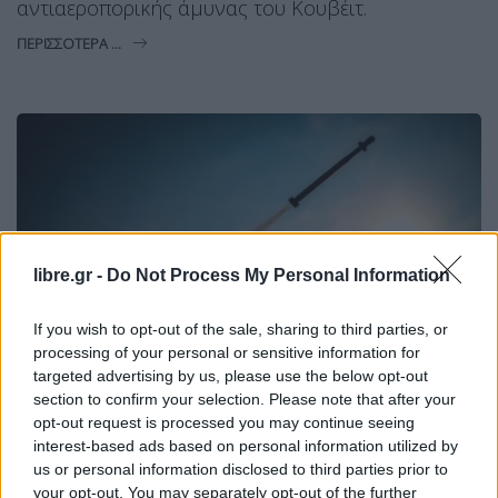
αντιαεροπορικής άμυνας του Κουβέιτ.
ΠΕΡΙΣΣΌΤΕΡΑ ...
libre.gr -
Do Not Process My Personal Information
If you wish to opt-out of the sale, sharing to third parties, or
processing of your personal or sensitive information for
targeted advertising by us, please use the below opt-out
section to confirm your selection. Please note that after your
opt-out request is processed you may continue seeing
interest-based ads based on personal information utilized by
MIRROR
ΚΌΣΜΟΣ
ΜΈΣΗ ΑΝΑΤΟΛΉ
us or personal information disclosed to third parties prior to
Οι ΗΠΑ χτύπησαν ιρανικά ραντάρ-Η
your opt-out. You may separately opt-out of the further