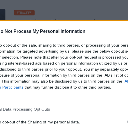
ΕΠΙΛΟΓΈΣ
Ο Πολάκης θέλει μετωπική με
τον Φάμελλο στην Κεντρική
o Not Process My Personal Information
Επιτροπή
to opt-out of the sale, sharing to third parties, or processing of your per
formation for targeted advertising by us, please use the below opt-out s
r selection. Please note that after your opt-out request is processed y
eing interest-based ads based on personal information utilized by us or
disclosed to third parties prior to your opt-out. You may separately opt-
Η Συντακτική ομάδα του Libre
losure of your personal information by third parties on the IAB’s list of
8 Ιουλίου, 2026
. This information may also be disclosed by us to third parties on the
IA
Τα όσα είπε χθες ο Παύλος Πολάκης στο
Participants
that may further disclose it to other third parties.
κανάλι της "Ναυτεμπορικής" έδωσαν με
απόλυτη ευκρίνεια την εικόνα της
μετωπικής σύγκρουσης με τον Σωκράτη
l Data Processing Opt Outs
Φάμελλο στη συνεδρίαση της Κεντρικής
Επιτροπής του Σαββάτου (11/7), καθώς
o opt-out of the Sharing of my personal data.
απευθυνόμενος στον πρόεδρο του