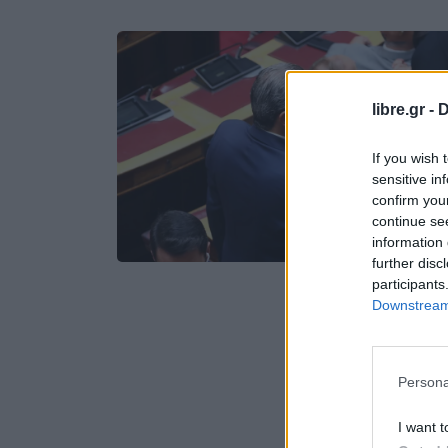
libre.gr -
D
If you wish 
sensitive in
confirm you
continue se
information 
further disc
participants
Downstream 
Persona
I want t