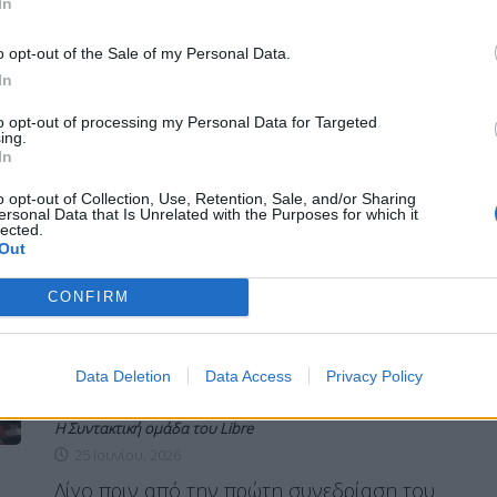
In
κόμματος είπε ευθέως "Άμα στηρίζεις ένα
άλλο κόμμα παραιτήσου και πήγαινε εκεί
o opt-out of the Sale of my Personal Data.
να δούμε αν θα σε πάρει" , υπονοώντας
την ΕΛΑΣ του Αλ. Τσίπρα.
In
ΠΕΡΙΣΣΌΤΕΡΑ ...
to opt-out of processing my Personal Data for Targeted
ing.
In
o opt-out of Collection, Use, Retention, Sale, and/or Sharing
MIRROR
ΠΟΛΙΤΙΚΉ
ersonal Data that Is Unrelated with the Purposes for which it
lected.
ΣΥΡΙΖΑ: Βαρύ κλίμα στην ΠΓ
Out
μετά την απόφαση για Τσίπρα-
CONFIRM
Οι
Data Deletion
Data Access
Privacy Policy
Η Συντακτική ομάδα του Libre
25 Ιουνίου, 2026
Λίγο πριν από την πρώτη συνεδρίαση του