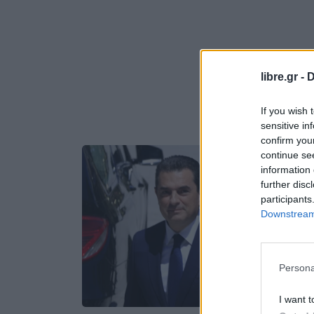
libre.gr -
D
If you wish 
sensitive in
confirm you
continue se
information 
further disc
participants
Downstream 
Persona
I want t