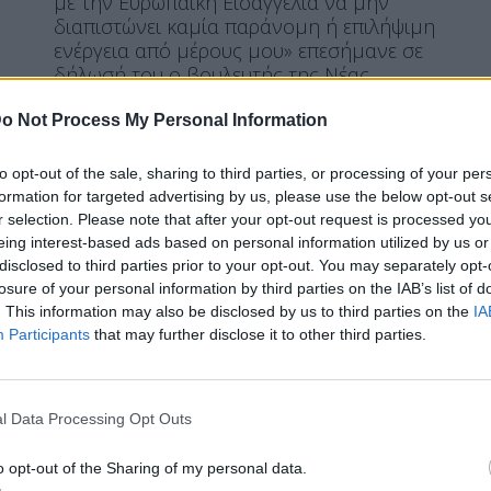
με την Ευρωπαϊκή Εισαγγελία να μην
διαπιστώνει καμία παράνομη ή επιλήψιμη
ενέργεια από μέρους μου» επεσήμανε σε
δήλωσή του ο βουλευτής της Νέας
Δημοκρατίας Νότης Μηταράκης, καθώς η
υπόθεσή του τέθηκε στο αρχείο.
o Not Process My Personal Information
ΠΕΡΙΣΣΌΤΕΡΑ ...
to opt-out of the sale, sharing to third parties, or processing of your per
formation for targeted advertising by us, please use the below opt-out s
r selection. Please note that after your opt-out request is processed y
eing interest-based ads based on personal information utilized by us or
ΠΟΛΙΤΙΚΉ
disclosed to third parties prior to your opt-out. You may separately opt-
ΟΠΕΚΕΠΕ: Δήλωση Σκρέκα μετά
losure of your personal information by third parties on the IAB’s list of
την δίωξη της Ευρωπαϊκής
. This information may also be disclosed by us to third parties on the
IA
Participants
that may further disclose it to other third parties.
Εισαγγελίας
l Data Processing Opt Outs
Η Συντακτική ομάδα του Libre
o opt-out of the Sharing of my personal data.
16 Ιουλίου, 2026