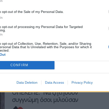
In
Δήλωση μετά την ανακοίνωση
o opt-out of the Sale of my Personal Data.
της Ευρωπαϊκής Εισαγγελίας για την
άσκηση ποινικής δίωξης σε βαθμό
In
πλημμελήματος κατά του ίδιου και
to opt-out of processing my Personal Data for Targeted
άλλων τριών εν ενεργεία βουλευτών της
ing.
ΝΔ έκανε ο Κώστας Σκρέκας, τονίζοντας
In
μεταξύ άλλων πως «είμαι βέβαιος ότι η
o opt-out of Collection, Use, Retention, Sale, and/or Sharing
δικαστική διαδικασία θα αναδείξει την
ersonal Data that Is Unrelated with the Purposes for which it
πραγματική διάσταση της υπόθεσης».
lected.
Out
ΠΕΡΙΣΣΌΤΕΡΑ ...
CONFIRM
MIRROR
ΠΟΛΙΤΙΚΉ
Data Deletion
Data Access
Privacy Policy
Μαρινάκης για εξελίξεις με
ΟΠΕΚΕΠΕ: “Να ζητήσουν
συγγνώμη όσοι μιλούσαν