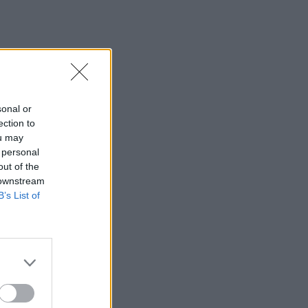
sonal or
ection to
ou may
 personal
out of the
 downstream
B’s List of