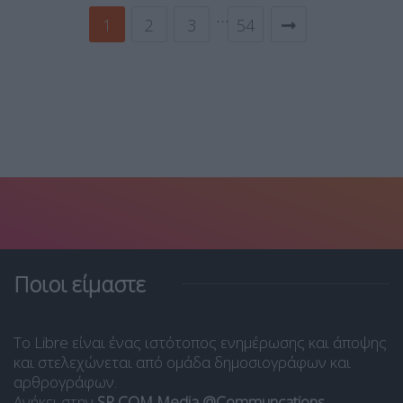
…
1
2
3
54
Ποιοι είμαστε
Το Libre είναι ένας ιστότοπος ενημέρωσης και άποψης
και στελεχώνεται από ομάδα δημοσιογράφων και
αρθρογράφων.
Ανήκει στην
SP COM Media @Communcations
.