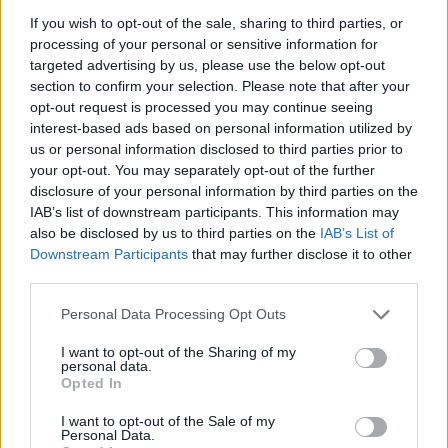
Πανηγυρισμοί
If you wish to opt-out of the sale, sharing to third parties, or
processing of your personal or sensitive information for
targeted advertising by us, please use the below opt-out
section to confirm your selection. Please note that after your
opt-out request is processed you may continue seeing
interest-based ads based on personal information utilized by
Η Συντακτική ομάδα του Libre
us or personal information disclosed to third parties prior to
14 Ιουνίου, 2026
your opt-out. You may separately opt-out of the further
Ύστερα από 53 χρόνια αναμονής, η πολυπόθητη
disclosure of your personal information by third parties on the
στιγμή έφτασε για τους φιλάθλους των New York
IAB’s list of downstream participants. This information may
Knicks. Οι δρόμοι της Νέας Υόρκης πλημμύρισαν
also be disclosed by us to third parties on the
IAB’s List of
από οπαδούς που πανηγύριζαν το βράδυ του
Downstream Participants
that may further disclose it to other
Σαββάτου, καθώς η ομάδα της Νέας Υόρκης
third parties.
ανέτρεψε την κατάσταση στα τελευταία λεπτά του
Personal Data Processing Opt Outs
αγώνα και επικράτησε των San Antonio Spurs,
κατακτώντας το πρωτάθλημα του ΝΒΑ.
I want to opt-out of the Sharing of my
personal data.
ΠΕΡΙΣΣΌΤΕΡΑ ...
Opted In
I want to opt-out of the Sale of my
Personal Data.