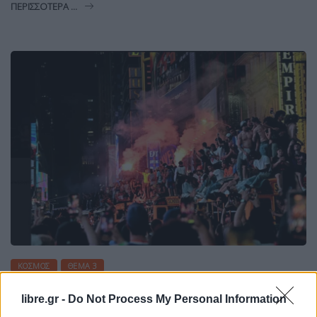
ΠΕΡΙΣΣΌΤΕΡΑ ...
ΚΌΣΜΟΣ
ΘΈΜΑ 3
Νέα Υόρκη: Χιλιάδες στους δρόμους
libre.gr -
Do Not Process My Personal Information
για το πρωτάθλημα των Knicks–