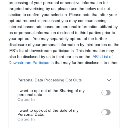
processing of your personal or sensitive information for
targeted advertising by us, please use the below opt-out
HEALTH REPORT
MIRROR
section to confirm your selection. Please note that after your
mRNA τεχνολογία: Στα σκαριά το
opt-out request is processed you may continue seeing
interest-based ads based on personal information utilized by
πρώτο εμβόλιο “πολυεργαλείο” κατά
us or personal information disclosed to third parties prior to
του
your opt-out. You may separately opt-out of the further
disclosure of your personal information by third parties on the
IAB’s list of downstream participants. This information may
also be disclosed by us to third parties on the
IAB’s List of
Downstream Participants
that may further disclose it to other
third parties.
Η Συντακτική ομάδα του Libre
27 Μαΐου, 2026
Personal Data Processing Opt Outs
Ο ιός Έμπολα (γένος Orthoebolavirus) παραμένει
I want to opt-out of the Sharing of my
ένας από τους πιο φονικούς και τρομακτικούς
personal data.
παθογόνους μικροοργανισμούς που έχει
Opted In
αντιμετωπίσει η ανθρωπότητα. Με συμπτώματα
που εξελίσσονται ραγδαία –από υψηλό πυρετό και
I want to opt-out of the Sale of my
Personal Data.
εμετούς μέχρι εσωτερική αιμορραγία και
Opted In
πολυοργανική ανεπάρκεια– η νόσος προκαλεί τον