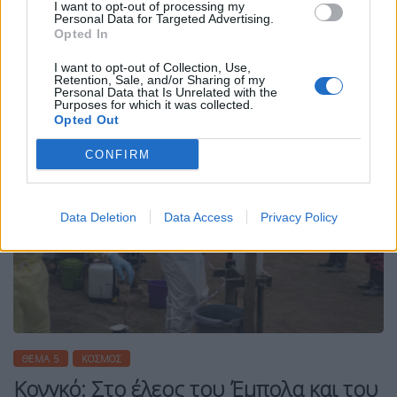
θάνατο σχεδόν στο 50% των περιπτώσεων.
I want to opt-out of processing my
Personal Data for Targeted Advertising.
ΠΕΡΙΣΣΌΤΕΡΑ ...
Opted In
I want to opt-out of Collection, Use,
Retention, Sale, and/or Sharing of my
Personal Data that Is Unrelated with the
Purposes for which it was collected.
Opted Out
CONFIRM
Data Deletion
Data Access
Privacy Policy
ΘΈΜΑ 5
ΚΌΣΜΟΣ
Κονγκό: Στο έλεος του Έμπολα και του