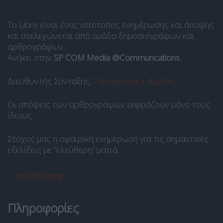
Το Libre είναι ένας ιστότοπος ενημέρωσης και άποψης
και στελεχώνεται από ομάδα δημοσιογράφων και
αρθρογράφων.
Ανήκει στην
SP COM Media @Communcations
.
Διευθυντής Σύνταξης:
Παναγιώτης Ι. Δρίβας
.
Οι απόψεις των αρθρογράφων εκφράζουν μόνο τους
ίδιους.
Στόχος μας η σφαιρική ενημέρωση για τις σημαντικές
εξελίξεις με “ελεύθερη” ματιά.
info@libre.gr
Πληροφορίες