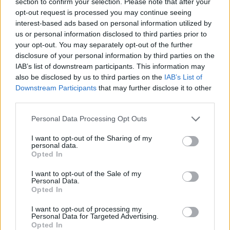
section to confirm your selection. Please note that after your
(Bundibugyo virus – BVD) παρέμενε μια
opt-out request is processed you may continue seeing
ασύμμετρη απειλή χωρίς καμία εγκεκριμένη
interest-based ads based on personal information utilized by
στοχευμένη θεραπεία. Η τρέχουσα έξαρση στη
us or personal information disclosed to third parties prior to
your opt-out. You may separately opt-out of the further
Λαϊκή Δημοκρατία του Κονγκό υπογραμμίζει το
disclosure of your personal information by third parties on the
μέγεθος του προβλήματος, καθώς έχουν ήδη
IAB’s list of downstream participants. This information may
καταγραφεί περισσότερα από 1.400
also be disclosed by us to third parties on the
IAB’s List of
Downstream Participants
that may further disclose it to other
επιβεβαιωμένα κρούσματα, με περίπου 210
third parties.
αναρρώσεις και 440 θανάτους.
Personal Data Processing Opt Outs
Τα σκευάσματα που επιλέχθηκαν για τη δοκιμή
I want to opt-out of the Sharing of my
πέρασαν από το αυστηρό κόσκινο της Τεχνικής
personal data.
Opted In
Συμβουλευτικής Ομάδας του Παγκόσμιου
Οργανισμού Υγείας (ΠΟY), ο οποίος είναι και ο
I want to opt-out of the Sale of my
Personal Data.
επίσημος χορηγός της μελέτης. Όλοι οι ασθενείς
Opted In
που συμμετέχουν εθελοντικά στη δοκιμή θα
I want to opt-out of processing my
λαμβάνουν ολοκληρωμένη ιατρική φροντίδα και
Personal Data for Targeted Advertising.
Opted In