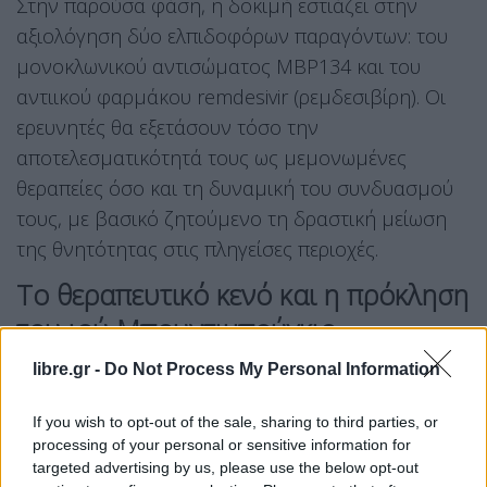
Στην παρούσα φάση, η δοκιμή εστιάζει στην
αξιολόγηση δύο ελπιδοφόρων παραγόντων: του
μονοκλωνικού αντισώματος MBP134 και του
αντιικού φαρμάκου remdesivir (ρεμδεσιβίρη). Οι
ερευνητές θα εξετάσουν τόσο την
αποτελεσματικότητά τους ως μεμονωμένες
θεραπείες όσο και τη δυναμική του συνδυασμού
τους, με βασικό ζητούμενο τη δραστική μείωση
της θνητότητας στις πληγείσες περιοχές.
Το θεραπευτικό κενό και η πρόκληση
του ιού Μπουντιμπούγκιο
libre.gr -
Do Not Process My Personal Information
Παρά το γεγονός ότι τα προηγούμενα χρόνια
αναπτύχθηκαν επιτυχημένα θεραπευτικά
If you wish to opt-out of the sale, sharing to third parties, or
πρωτόκολλα για το κλασικό στέλεχος του ιού
processing of your personal or sensitive information for
Έμπολα (Zaire ebolavirus), ο ιός Μπουντιμπούγκιο
targeted advertising by us, please use the below opt-out