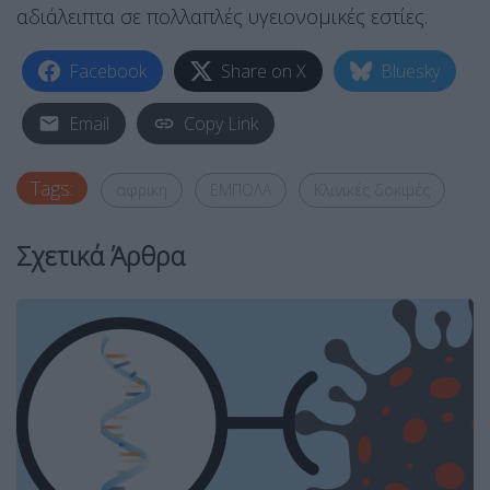
αδιάλειπτα σε πολλαπλές υγειονομικές εστίες.
Facebook
Share on X
Bluesky
Email
Copy Link
Tags:
αφρικη
ΕΜΠΟΛΑ
Κλινικές δοκιμές
Σχετικά Άρθρα