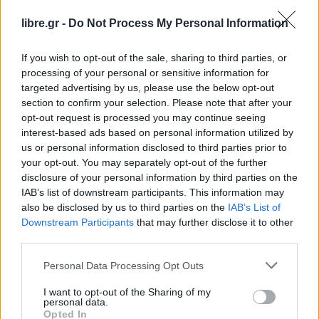
libre.gr -
Do Not Process My Personal Information
If you wish to opt-out of the sale, sharing to third parties, or
processing of your personal or sensitive information for
targeted advertising by us, please use the below opt-out
section to confirm your selection. Please note that after your
opt-out request is processed you may continue seeing
HEADLINES
ΕΛΛΆΔΑ
interest-based ads based on personal information utilized by
Δολοφονία Άλκη Καμπανού: “Εγώ τον
us or personal information disclosed to third parties prior to
μαχαίρωσα… ” – Εισαγγελέας: “Δεν
your opt-out. You may separately opt-out of the further
disclosure of your personal information by third parties on the
IAB’s list of downstream participants. This information may
also be disclosed by us to third parties on the
IAB’s List of
Downstream Participants
that may further disclose it to other
third parties.
Η Συντακτική ομάδα του Libre
27 Απριλίου, 2023
Personal Data Processing Opt Outs
Στη δίκη για τη δολοφονία του 19χρονου Άλκη
I want to opt-out of the Sharing of my
Καμπανού από οπαδούς αντίπαλης ομάδας
personal data.
εξετάστηκε ο δεύτερος κατηγορούμενος και
Opted In