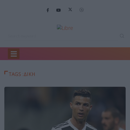
Home
δικη
TAGS :ΔΙΚΗ