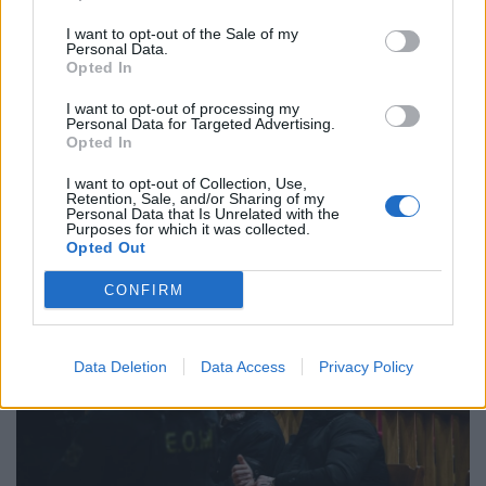
υποστήριξε, μεταξύ άλλων, ότι ήταν αυτός που
I want to opt-out of the Sale of my
μαχαίρωσε τον 19χρονο στο πόδι ενώ ζήτησε
Personal Data.
συγγνώμη από τους γονείς του. Όπως αναφέρει το
Opted In
ΑΠΕ-ΜΠΕ, όλο το προηγούμενο διάστημα υπήρχε
I want to opt-out of processing my
η φημολογία ότι ο κατηγορούμενος -ο τελευταίος
Personal Data for Targeted Advertising.
που σύμφωνα με τα βίντεο της δικογραφίας […]
Opted In
ΠΕΡΙΣΣΌΤΕΡΑ ...
I want to opt-out of Collection, Use,
Retention, Sale, and/or Sharing of my
Personal Data that Is Unrelated with the
Purposes for which it was collected.
Opted Out
CONFIRM
Data Deletion
Data Access
Privacy Policy