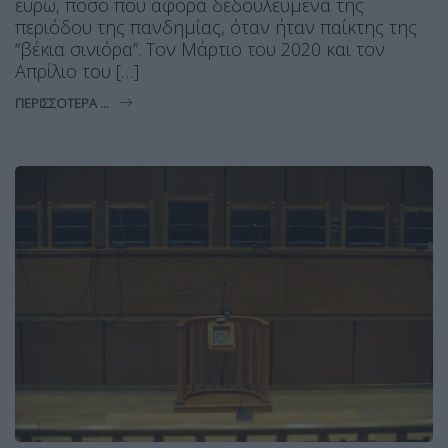
ευρώ, ποσό που αφορά δεδουλευμένα της
περιόδου της πανδημίας, όταν ήταν παίκτης της
“βέκια σινιόρα”. Τον Μάρτιο του 2020 και τον
Απρίλιο του […]
ΠΕΡΙΣΣΌΤΕΡΑ ...