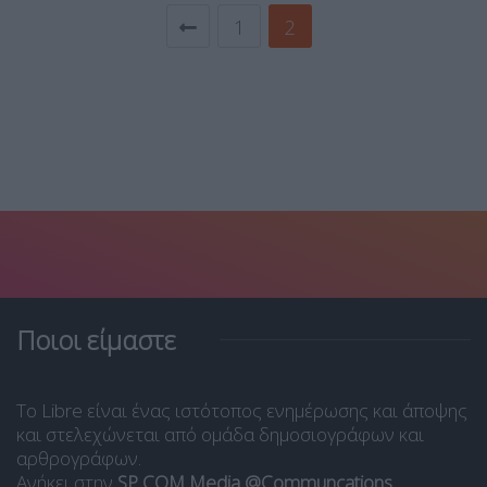
1
2
Ποιοι είμαστε
Το Libre είναι ένας ιστότοπος ενημέρωσης και άποψης
και στελεχώνεται από ομάδα δημοσιογράφων και
αρθρογράφων.
Ανήκει στην
SP COM Media @Communcations
.