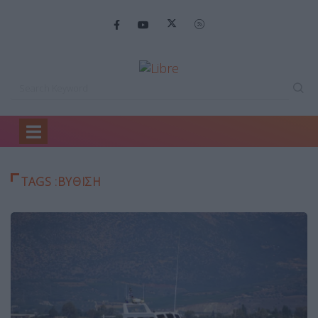
Home
βυθιση
TAGS :ΒΥΘΙΣΗ