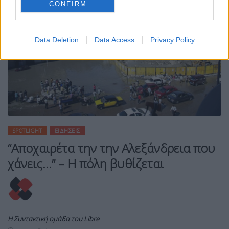
CONFIRM
Data Deletion
Data Access
Privacy Policy
SPOTLIGHT
ΕΙΔΉΣΕΙΣ
“Αποχαιρέτα την την Αλεξάνδρεια που
χάνεις…” – Η πόλη βυθίζεται
Η Συντακτική ομάδα του Libre