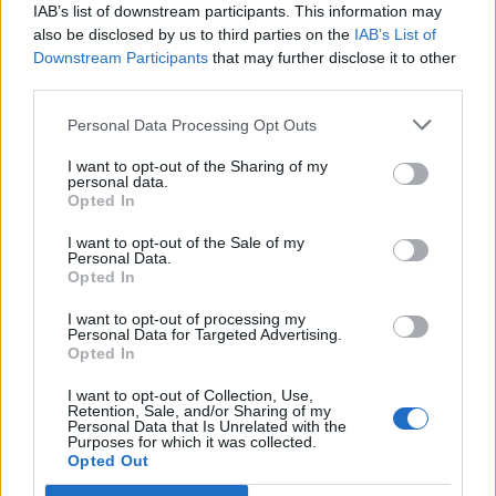
IAB’s list of downstream participants. This information may
also be disclosed by us to third parties on the
IAB’s List of
Downstream Participants
that may further disclose it to other
Η Συντακτική ομάδα του Libre
third parties.
15 Ιουνίου, 2023
Personal Data Processing Opt Outs
Σε πλήρη εξέλιξη βρίσκονται οι έρευνες για τον
εντοπισμό και τη διάσωση αγνοουμένων στη
I want to opt-out of the Sharing of my
personal data.
θαλάσσια περιοχή του ναυαγίου ανοιχτά
Opted In
της Πύλου. Μέχρι στιγμής έχουν εντοπιστεί 78
σοροί και έχουν διασωθεί 104 άνθρωποι. Όσο
I want to opt-out of the Sale of my
Personal Data.
περνούν όμως οι ώρες εξανεμίζονται οι ελπίδες
Opted In
να εντοπιστούν ζωντανοί ενώ ακόμα οι αρχές δεν
έχουν διευκρινίσει τον αριθμό των αγνοουμένων,
I want to opt-out of processing my
με τους πρόσφυγες να κάνουν λόγο για […]
Personal Data for Targeted Advertising.
Opted In
ΠΕΡΙΣΣΌΤΕΡΑ ...
I want to opt-out of Collection, Use,
Retention, Sale, and/or Sharing of my
Personal Data that Is Unrelated with the
Purposes for which it was collected.
Opted Out