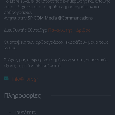
Το Libre είναι ένας ιστότοπος ενημέρωσης και άποψης
και στελεχώνεται από ομάδα δημοσιογράφων και
αρθρογράφων.
Ανήκει στην
SP COM Media @Communcations
.
Διευθυντής Σύνταξης:
Παναγιώτης Ι. Δρίβας
.
Οι απόψεις των αρθρογράφων εκφράζουν μόνο τους
ίδιους.
Στόχος μας η σφαιρική ενημέρωση για τις σημαντικές
εξελίξεις με “ελεύθερη” ματιά.
info@libre.gr
Πληροφορίες
Ταυτότητα