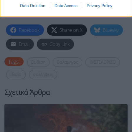
Data Deletion
Data Access
Privacy Policy
Facebook
Share on X
Bluesky
Email
Copy Link
Tags:
βυθιση
θαλαμηγος
ΚΑΣΤΕΛΟΡΙΖΟ
Πλοίο
συλλήψεις
Σχετικά Άρθρα