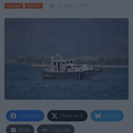
13 Μαΐου, 2026
ΕΛΛΆΔΑ
ΘΈΜΑ 4
Facebook
Share on X
Bluesky
Email
Copy Link