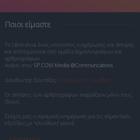
Ποιοι είμαστε
Το Libre είναι ένας ιστότοπος ενημέρωσης και άποψης
και στελεχώνεται από ομάδα δημοσιογράφων και
αρθρογράφων.
Ανήκει στην
SP COM Media @Communcations
.
Διευθυντής Σύνταξης:
Παναγιώτης Ι. Δρίβας
.
Οι απόψεις των αρθρογράφων εκφράζουν μόνο τους
ίδιους.
Στόχος μας η σφαιρική ενημέρωση για τις σημαντικές
εξελίξεις με “ελεύθερη” ματιά.
info@libre.gr