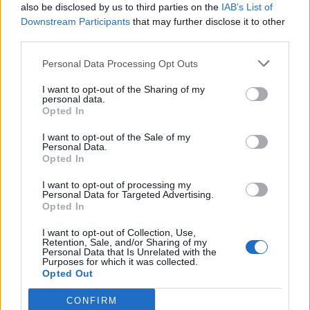
τρία παραπλέοντα πλοία αλλά και ελικόπτερο της
also be disclosed by us to third parties on the
IAB’s List of
Downstream Participants
that may further disclose it to other
Πολεμικής Αεροπορίας.
third parties.
Οι καιρικές
συνθήκες
στην περιοχή
Personal Data Processing Opt Outs
χαρακτηρίζονται καλές, γεγονός που συνέβαλε
I want to opt-out of the Sharing of my
καθοριστικά στην επιτυχή διάσωση του
personal data.
πληρώματος. Τα αίτια της
προσάραξης
και της
Opted In
βύθισης διερευνώνται από τις αρμόδιες αρχές.
I want to opt-out of the Sale of my
Personal Data.
Opted In
Facebook
Share on X
Bluesky
I want to opt-out of processing my
Personal Data for Targeted Advertising.
Email
Copy Link
Opted In
I want to opt-out of Collection, Use,
Tags:
Άνδρος
βυθιση
Πλοίο
Retention, Sale, and/or Sharing of my
Personal Data that Is Unrelated with the
Purposes for which it was collected.
Opted Out
Σχετικά Άρθρα
CONFIRM