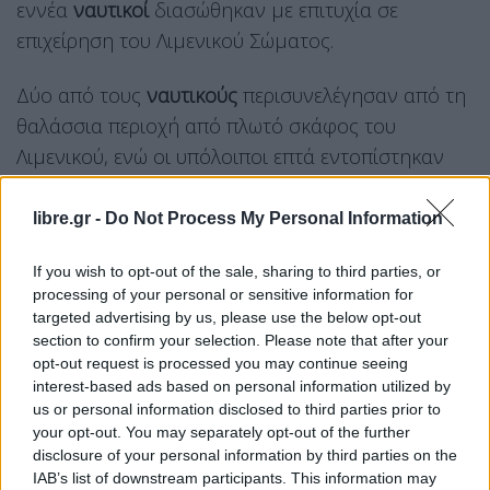
εννέα
ναυτικοί
διασώθηκαν με επιτυχία σε
επιχείρηση του Λιμενικού Σώματος.
Δύο από τους
ναυτικούς
περισυνελέγησαν από τη
θαλάσσια περιοχή από πλωτό σκάφος του
Λιμενικού, ενώ οι υπόλοιποι επτά εντοπίστηκαν
και απεγκλωβίστηκαν από δύσβατο βραχώδες
σημείο της Άνδρου.
libre.gr -
Do Not Process My Personal Information
Οι
διασωθέντες
μεταφέρθηκαν με ασφάλεια στο
If you wish to opt-out of the sale, sharing to third parties, or
λιμάνι του νησιού και, σύμφωνα με τις πρώτες
processing of your personal or sensitive information for
targeted advertising by us, please use the below opt-out
πληροφορίες, είναι καλά στην υγεία τους.
section to confirm your selection. Please note that after your
opt-out request is processed you may continue seeing
Στην περιοχή επιχειρούν δύο πλωτά σκάφη του
interest-based ads based on personal information utilized by
Λιμενικού Σώματος,
ενώ σπεύδουν ακόμη δύο
us or personal information disclosed to third parties prior to
your opt-out. You may separately opt-out of the further
πλωτά. Προς παροχή συνδρομής στο σημείο του
disclosure of your personal information by third parties on the
ναυαγίου προσέγγισε το επιβατηγό πλοίο Σάμος,
IAB’s list of downstream participants. This information may