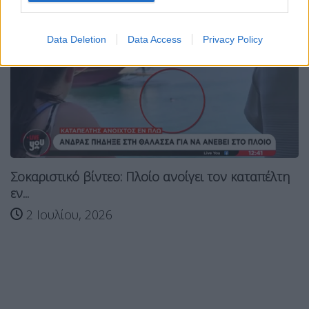
Data Deletion
Data Access
Privacy Policy
Σοκαριστικό βίντεο: Πλοίο ανοίγει τον καταπέλτη
εν...
2 Ιουλίου, 2026