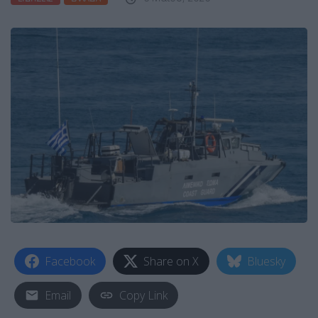
Facebook
Share on X
Bluesky
Email
Copy Link