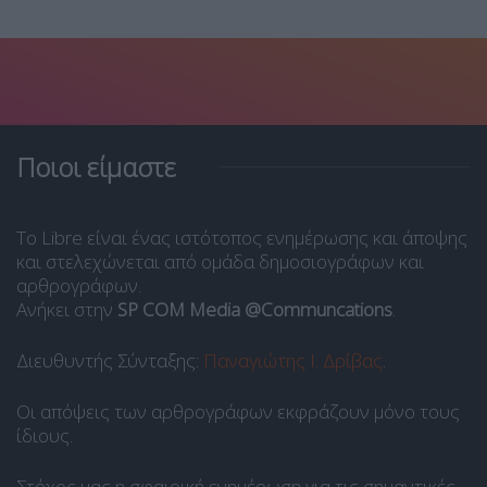
Ποιοι είμαστε
Το Libre είναι ένας ιστότοπος ενημέρωσης και άποψης
και στελεχώνεται από ομάδα δημοσιογράφων και
αρθρογράφων.
Ανήκει στην
SP COM Media @Communcations
.
Διευθυντής Σύνταξης:
Παναγιώτης Ι. Δρίβας
.
Οι απόψεις των αρθρογράφων εκφράζουν μόνο τους
ίδιους.
Στόχος μας η σφαιρική ενημέρωση για τις σημαντικές