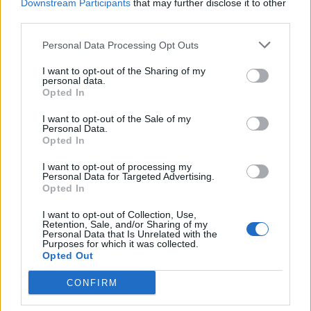
Downstream Participants
that may further disclose it to other
τα τελευταία πέντε χρόνια για τα πυρηνικά τους
third parties.
οπλοστάσια.
Personal Data Processing Opt Outs
Παράλληλα, οι κυβερνήσεις των χωρών αυτών
I want to opt-out of the Sharing of my
έχουν ήδη καταρτίσει πολυετή προγράμματα που
personal data.
Opted In
προβλέπουν ακόμη μεγαλύτερες επενδύσεις στο
μέλλον. Ουσιαστικά, οι μεγαλύτερες στρατιωτικές
I want to opt-out of the Sale of my
Personal Data.
δυνάμεις του πλανήτη σχεδιάζουν να
Opted In
διατηρήσουν και να εκσυγχρονίσουν τα
πυρηνικά
I want to opt-out of processing my
τους συστήματα
για πολλές δεκαετίες ακόμη.
Personal Data for Targeted Advertising.
Opted In
Αναλυτές επισημαίνουν ότι η κατάρρευση
I want to opt-out of Collection, Use,
σημαντικών συμφωνιών
ελέγχου εξοπλισμών
, η
Retention, Sale, and/or Sharing of my
Personal Data that Is Unrelated with the
επιδείνωση των σχέσεων
Δύσης–Ρωσίας
και η
Purposes for which it was collected.
Opted Out
ολοένα πιο έντονη αντιπαράθεση
ΗΠΑ–Κίνας
δημιουργούν ένα περιβάλλον που θυμίζει όλο και
CONFIRM
περισσότερο τις πιο σκοτεινές στιγμές του
Ψυχρού