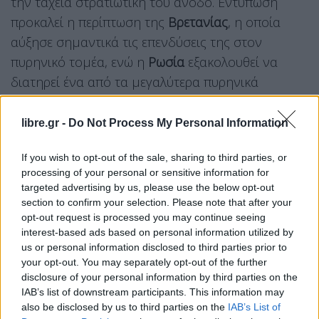
την ταχεία στρατιωτική του άνοδο. Εντύπωση
προκαλεί η περίπτωση της
Βρετανίας
, η οποία
αύξησε σημαντικά τις επενδύσεις της στον
πυρηνικό τομέα, ενώ η
Ρωσία
εξακολουθεί να
διατηρεί ένα από τα μεγαλύτερα πυρηνικά
οπλοστάσια στον κόσμο.
libre.gr -
Do Not Process My Personal Information
Η
Γαλλία
δαπάνησε
7,7 δισ. δολάρια
, η
Ινδία
2,8
δισ.
, το
Πακιστάν
1,5 δισ.
, το
Ισραήλ
1,2 δισ.
και η
If you wish to opt-out of the sale, sharing to third parties, or
Βόρεια Κορέα
περίπου
656 εκατ. δολάρια
.
processing of your personal or sensitive information for
targeted advertising by us, please use the below opt-out
Μισό τρισεκατομμύριο δολάρια σε
section to confirm your selection. Please note that after your
πέντε χρόνια
opt-out request is processed you may continue seeing
interest-based ads based on personal information utilized by
us or personal information disclosed to third parties prior to
Το πλέον ανησυχητικό στοιχείο είναι ότι η αύξηση
your opt-out. You may separately opt-out of the further
δεν αποτελεί συγκυριακό φαινόμενο. Η έκθεση
disclosure of your personal information by third parties on the
επισημαίνει ότι τα εννέα πυρηνικά κράτη έχουν
IAB’s list of downstream participants. This information may
also be disclosed by us to third parties on the
IAB’s List of
δαπανήσει συνολικά
471 δισεκατομμύρια δολάρια