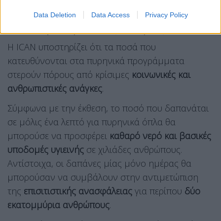
Πολέμου
.
Data Deletion
Data Access
Privacy Policy
Όπλα ή ανθρώπινες ανάγκες;
Η ICAN υποστηρίζει ότι τα ποσά που
κατευθύνονται στα πυρηνικά προγράμματα
στερούν πόρους από κρίσιμες
κοινωνικές και
ανθρωπιστικές ανάγκες
.
Σύμφωνα με την έκθεση, το ποσό που δαπανάται
σε μόλις ένα λεπτό για πυρηνικά όπλα θα
μπορούσε να προσφέρει
καθαρό νερό και βασικές
υποδομές υγιεινής
σε χιλιάδες ανθρώπους.
Αντίστοιχα, οι δαπάνες μίας μόνο ημέρας θα
μπορούσαν να συμβάλουν στην αντιμετώπιση
της
επισιτιστικής ανασφάλειας
για περίπου
δύο
εκατομμύρια ανθρώπους
.