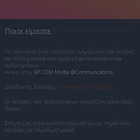
Ποιοι είμαστε
Το Libre είναι ένας ιστότοπος ενημέρωσης και άποψης
και στελεχώνεται από ομάδα δημοσιογράφων και
αρθρογράφων.
Ανήκει στην
SP COM Media @Communcations
.
Διευθυντής Σύνταξης:
Παναγιώτης Ι. Δρίβας
.
Οι απόψεις των αρθρογράφων εκφράζουν μόνο τους
ίδιους.
Στόχος μας η σφαιρική ενημέρωση για τις σημαντικές
εξελίξεις με “ελεύθερη” ματιά.