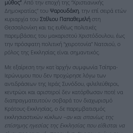
μύθος”
. Από την εποχή της “Χριστιανικής
Δημοκρατίας” του
Ψαρουδάκη
, την επί σειρά ετών
κυριαρχία του
Στέλιου Παπαθεμελή
στη
Θεσσαλονίκη και τις ευθέως πολιτικές
παρεμβάσεις του μακαριστού Χριστόδουλου, έως
την πρόσφατη πολιτική “χειροτονία” Νατσιού, ο
ρόλος της Εκκλησίας είναι σημαντικός.
Με εξαίρεση την κατ΄ αρχήν συμφωνία Τσίπρα-
Ιερώνυμου που δεν προχώρησε λόγω των
αντιδράσεων της Ιεράς Συνόδου, φιλελεύθεροι,
κεντρώοι και αριστεροί δεν κατόρθωσαν ποτέ να
διαπραγματευτούν σοβαρά τον διαχωρισμό
Κράτους-Εκκλησίας, ο δε παρεμβατισμός
εκκλησιαστικών κύκλων –
αν και σπανίως της
επίσημης ηγεσίας της Εκκλησίας
που είθισται να