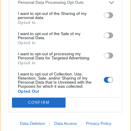
διπλασιάσει τους μισθούς του αρχιεπισκόπου και
Personal Data Processing Opt Outs
των μητροπολιτών (ενεργών και τιτουλάριων).
I want to opt-out of the Sharing of my
personal data.
Ορίζει ότι οι μικτές μηνιαίες αποδοχές
Opted In
Αρχιεπισκόπου, Μητροπολιτών και των
I want to opt-out of the Sale of my
Τιτουλάριων Μητροπολιτών αυξάνονται στο 90%
Personal Data.
των ανώτατων αποδοχών του γενικού γραμματέα
Opted In
υπουργείου, δηλαδή από 2.400 ευρώ σε 4.672 ευρώ
I want to opt-out of processing my
Personal Data for Targeted Advertising.
περίπου.
Opted In
I want to opt-out of Collection, Use,
Retention, Sale, and/or Sharing of my
Personal Data that Is Unrelated with the
Purposes for which it was collected.
Η ιεραρχία θα μπορούσε να αρνηθεί
Opted Out
τέτοιες αυξήσεις σε τέτοιους καιρούς,
CONFIRM
πολλώ μάλλον που, πρακτικά, όλες οι
δαπάνες των μητροπολιτών (αυτοκίνητο,
οδηγός, κατοικία κλπ) καλύπτονται από
Data Deletion
Data Access
Privacy Policy