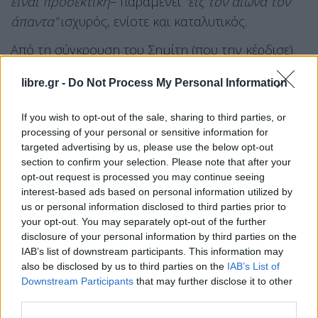
είναι προσεκτική
– παραμένει
“εις τον αιώνα τον
άπαντα”
ισχυρός, ενίοτε και καταλυτικός.
Από τη σύγκρουση του Σημίτη (που την κέρδισε)
για την μη αναγραφή του θρησκεύματος στις
libre.gr -
Do Not Process My Personal Information
ταυτότητες έως τον επιθετικό και επιδραστικό
ρόλο της Εκκλησίας στη Συμφωνία των Πρεσπών
If you wish to opt-out of the sale, sharing to third parties, or
και τις αντιεπιστημονικές θεωρίες αρκετών
processing of your personal or sensitive information for
ιεραρχών για τα εμβόλια του Covid, κανείς
targeted advertising by us, please use the below opt-out
section to confirm your selection. Please note that after your
πρωθυπουργός δεν υποτίμησε την αξία μιας
opt-out request is processed you may continue seeing
καλής κουβέντας ή έστω της ανοχής της
interest-based ads based on personal information utilized by
ορθόδοξης ηγεσίας. Κι όσοι έπαθαν, έμαθαν…
us or personal information disclosed to third parties prior to
your opt-out. You may separately opt-out of the further
disclosure of your personal information by third parties on the
Σε καθαρά προεκλογικό χρόνο, εν μέσω ακρίβειας
IAB’s list of downstream participants. This information may
και με τις έρευνες (π.χ ΙΟΒΕ) να δείχνουν ότι επτά
also be disclosed by us to third parties on the
IAB’s List of
Downstream Participants
that may further disclose it to other
στους δέκα Έλληνες δυσκολεύονται να βγάλουν
third parties.
τον μήνα, η κυβέρνηση αποφάσισε περίπου να