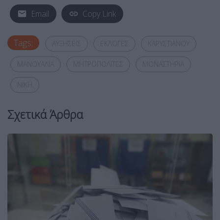
Email
Copy Link
Tags:
ΑΥΞΗΣΕΙΣ
ΕΚΛΟΓΕΣ
ΚΑΡΥΣΤΙΑΝΟΥ
ΜΑΝΟΥΑΛΙΑ
ΜΗΤΡΟΠΟΛΙΤΕΣ
ΜΟΝΑΣΤΗΡΙΑ
ΝΙΚΗ
Σχετικά Άρθρα