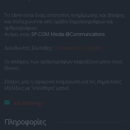
Το Libre είναι ένας ιστότοπος ενημέρωσης και άποψης
και στελεχώνεται από ομάδα δημοσιογράφων και
αρθρογράφων.
Ανήκει στην
SP COM Media @Communcations
.
Διευθυντής Σύνταξης:
Παναγιώτης Ι. Δρίβας
.
Οι απόψεις των αρθρογράφων εκφράζουν μόνο τους
ίδιους.
Στόχος μας η σφαιρική ενημέρωση για τις σημαντικές
εξελίξεις με “ελεύθερη” ματιά.
info@libre.gr
Πληροφορίες