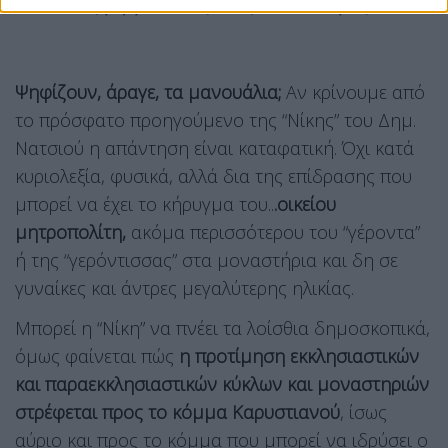
τις μητροπόλεις τους. Δεν το έπραξε.
Ψηφίζουν, άραγε, τα μανουάλια;
Αν κρίνουμε από
το πρόσφατο προηγούμενο της “Νίκης” του Δημ.
Νατσιού η απάντηση είναι καταφατική. Όχι κατά
κυριολεξία, φυσικά, αλλά δια της επίδρασης που
μπορεί να έχει το κήρυγμα του..
.οικείου
μητροπολίτη,
ακόμα περισσότερου του “γέροντα”
ή της “γερόντισσας” στα μοναστήρια και δη σε
γυναίκες και άντρες μεγαλύτερης ηλικίας.
Μπορεί η “Νίκη” να πνέει τα λοίσθια δημοσκοπικά,
όμως φαίνεται πώς
η προτίμηση εκκλησιαστικών
και παραεκκλησιαστικών κύκλων και μοναστηριών
στρέφεται προς το κόμμα Καρυστιανού
, ίσως
αύριο και προς το κόμμα που μπορεί να ιδρύσει ο