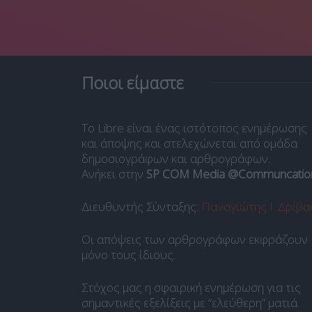
Ποιοι είμαστε
Το Libre είναι ένας ιστότοπος ενημέρωσης
και άποψης και στελεχώνεται από ομάδα
δημοσιογράφων και αρθρογράφων.
Ανήκει στην
SP COM Media @Communcatio
Διευθυντής Σύνταξης:
Παναγιώτης Ι. Δρίβα
Οι απόψεις των αρθρογράφων εκφράζουν
μόνο τους ίδιους.
Στόχος μας η σφαιρική ενημέρωση για τις
σημαντικές εξελίξεις με “ελεύθερη” ματιά.