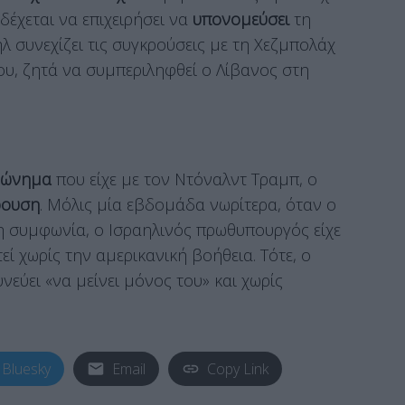
έχεται να επιχειρήσει να
υπονομεύσει
τη
λ συνεχίζει τις συγκρούσεις με τη Χεζμπολάχ
του, ζητά να συμπεριληφθεί ο Λίβανος στη
φώνημα
που είχε με τον Ντόναλντ Τραμπ, ο
ρουση
. Μόλις μία εβδομάδα νωρίτερα, όταν ο
νη συμφωνία, ο Ισραηλινός πρωθυπουργός είχε
εί χωρίς την αμερικανική βοήθεια. Τότε, ο
νεύει «να μείνει μόνος του» και χωρίς
Bluesky
Email
Copy Link