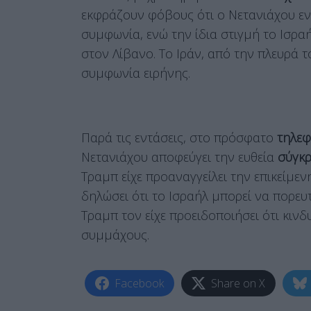
εκφράζουν φόβους ότι ο Νετανιάχου ενδ
συμφωνία, ενώ την ίδια στιγμή το Ισραή
στον Λίβανο. Το Ιράν, από την πλευρά 
συμφωνία ειρήνης.
Παρά τις εντάσεις, στο πρόσφατο
τηλε
Νετανιάχου αποφεύγει την ευθεία
σύγκ
Τραμπ είχε προαναγγείλει την επικείμε
δηλώσει ότι το Ισραήλ μπορεί να πορευτ
Τραμπ τον είχε προειδοποιήσει ότι κινδυ
συμμάχους.
Facebook
Share on X