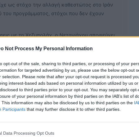
ίχε ως στόχο την αλλαγή καθεστώτος στο Ιράν
ύ του προγράμματος, στόχοι που δεν έχουν
ύσεις με τη Χεζμπολάχ, ο Νετανιάχου αποφεύγει
ο οποίος τον προειδοποίησε για απομόνωση.
–
o Not Process My Personal Information
to opt-out of the sale, sharing to third parties, or processing of your per
formation for targeted advertising by us, please use the below opt-out s
Bluesky
Email
Copy Link
r selection. Please note that after your opt-out request is processed y
eing interest-based ads based on personal information utilized by us or
disclosed to third parties prior to your opt-out. You may separately opt-
λεί το συμβούλιο ασφαλείας του
losure of your personal information by third parties on the IAB’s list of
 του Ντόναλντ
Τραμπ
ότι την Κυριακή
. This information may also be disclosed by us to third parties on the
IA
Participants
that may further disclose it to other third parties.
νεννόησης ΗΠΑ-Ιράν
. Η κίνηση αυτή
ραηλινά μέσα ενημέρωσης, η
ι έντονη ανησυχία για τις
l Data Processing Opt Outs