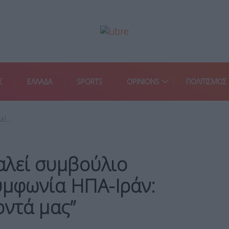
Σ
ΕΛΛΑΔΑ
SPORTS
OPINIONS
ΠΟΛΙΤΙΣΜΟΣ
λεί…
αλεί συμβούλιο
υμφωνία ΗΠΑ-Ιράν:
οντά μας”