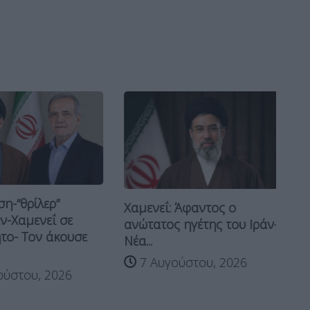
η-“θρίλερ”
Χαμενεΐ: Άφαντος ο
“Β
ν-Χαμενεΐ σε
ανώτατος ηγέτης του Ιράν-
“Σ
το- Τον άκουσε
Νέα...
Τρ
7 Αυγούστου, 2026
ύστου, 2026