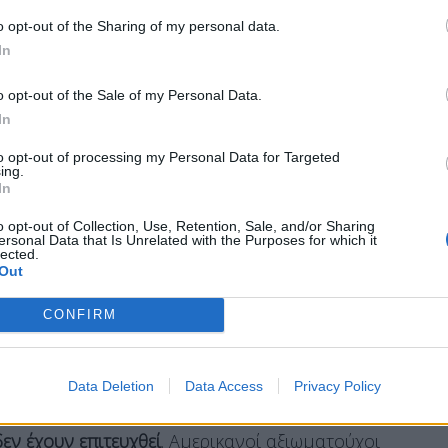
 εθνικά της συμφέροντα.
o opt-out of the Sharing of my personal data.
In
ξιωματούχοι, οι όροι του Μνημονίου «
θέτουν
o opt-out of the Sale of my Personal Data.
ου Ισραήλ
».
Παράλληλα, εκτιμούν ότι η
In
υς όρους» που έθεσε η Τεχεράνη, γεγονός που
ελ Αβίβ.
to opt-out of processing my Personal Data for Targeted
ing.
In
o opt-out of Collection, Use, Retention, Sale, and/or Sharing
ersonal Data that Is Unrelated with the Purposes for which it
ι οι αντιδράσεις
lected.
Out
αηλινός πρωθυπουργός είναι ιδιαίτερα
CONFIRM
ξεκίνησε τον πόλεμο εναντίον του Ιράν μαζί με
χους την αλλαγή καθεστώτος στην Τεχεράνη και
Data Deletion
Data Access
Privacy Policy
εγκαταστάσεων και του προγράμματος του Ιράν.
εν έχουν επιτευχθεί
. Αμερικανοί αξιωματούχοι