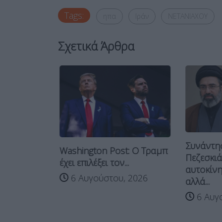
Tags:
ηπα
Ιράν
ΝΕΤΑΝΙΑΧΟΥ
Σχετικά Άρθρα
Συνάντησ
Washington Post: Ο Τραμπ
ν σε κράτη
Πεζεσκιά
έχει επιλέξει τον...
τε...
αυτοκίνη
6 Αυγούστου, 2026
 2026
αλλά...
6 Αυγο