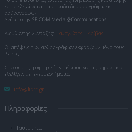
και στελεχώνεται από ομάδα δημοσιογράφων και
αρθρογράφων.
Ανήκει στην
SP COM Media @Communcations
.
Διευθυντής Σύνταξης:
Παναγιώτης Ι. Δρίβας
.
Οι απόψεις των αρθρογράφων εκφράζουν μόνο τους
ίδιους.
Στόχος μας η σφαιρική ενημέρωση για τις σημαντικές
εξελίξεις με “ελεύθερη” ματιά.
info@libre.gr
Πληροφορίες
Ταυτότητα