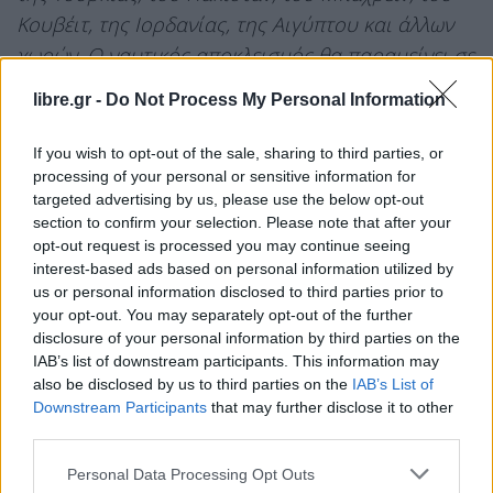
Κουβέιτ, της Ιορδανίας, της Αιγύπτου και άλλων
χωρών. Ο ναυτικός αποκλεισμός θα παραμείνει σε
πλήρη ισχύ μέχρι να οριστικοποιηθεί η
libre.gr -
Do Not Process My Personal Information
συμφωνία. Ο χρόνος και ο τόπος της υπογραφής
θα ανακοινωθούν σύντομα».
If you wish to opt-out of the sale, sharing to third parties, or
processing of your personal or sensitive information for
ΝΤΟΝΑΛΝΤ ΤΡΑΜΠ
targeted advertising by us, please use the below opt-out
section to confirm your selection. Please note that after your
ΠΡΟΕΔΡΟΣ ΤΩΝ ΗΝΩΜΕΝΩΝ ΠΟΛΙΤΕΙΩΝ ΤΗΣ
opt-out request is processed you may continue seeing
interest-based ads based on personal information utilized by
ΑΜΕΡΙΚΗΣ
us or personal information disclosed to third parties prior to
your opt-out. You may separately opt-out of the further
disclosure of your personal information by third parties on the
IAB’s list of downstream participants. This information may
also be disclosed by us to third parties on the
IAB’s List of
Downstream Participants
that may further disclose it to other
third parties.
Personal Data Processing Opt Outs