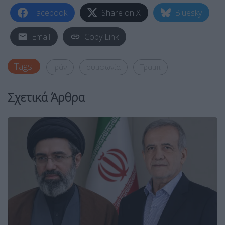
Facebook
Share on X
Bluesky
Email
Copy Link
Tags:
Ιράν
συμφωνία
Τραμπ
Σχετικά Άρθρα