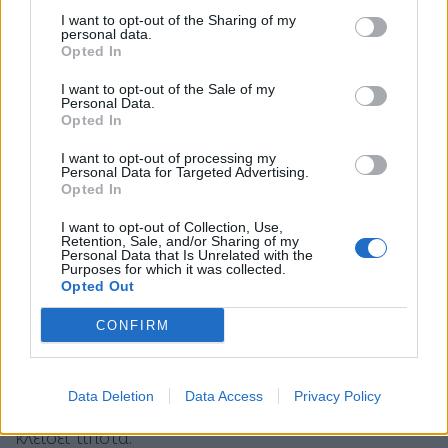
I want to opt-out of the Sharing of my
personal data.
Opted In
I want to opt-out of the Sale of my
Personal Data.
Opted In
I want to opt-out of processing my
Personal Data for Targeted Advertising.
Opted In
I want to opt-out of Collection, Use,
Retention, Sale, and/or Sharing of my
Personal Data that Is Unrelated with the
Purposes for which it was collected.
Το Ιράν διαψεύδει τον Τραμπ περί
Opted Out
συμφωνίας
CONFIRM
Διαψεύδει το Ιράν τον Ντόναλντ Τραμπ
, που είχε
σπεύσει να αναφέρει σε ανάρτησή του ότι είμαστε
Data Deletion
Data Access
Privacy Policy
πολύ κοντά σε συμφωνία, και επιμένει ότι δεν έχει
κλείσει τίποτα.