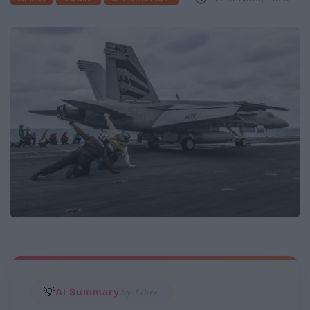
💡
AI Summary
by Libre