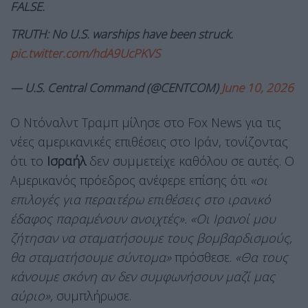
FALSE.
TRUTH: No U.S. warships have been struck.
pic.twitter.com/hdA9UcPKVS
— U.S. Central Command (@CENTCOM)
June 10, 2026
Ο Ντόναλντ Τραμπ μίλησε στο Fox News για τις
νέες αμερικανικές επιθέσεις στο Ιράν, τονίζοντας
ότι το
Ισραήλ
δεν συμμετείχε καθόλου σε αυτές. Ο
Αμερικανός πρόεδρος ανέφερε επίσης ότι
«οι
επιλογές για περαιτέρω επιθέσεις στο ιρανικό
έδαφος παραμένουν ανοιχτές».
«Οι Ιρανοί μου
ζήτησαν να σταματήσουμε τους βομβαρδισμούς,
θα σταματήσουμε σύντομα»
πρόσθεσε.
«Θα τους
κάνουμε σκόνη αν δεν συμφωνήσουν μαζί μας
αύριο»,
συμπλήρωσε.