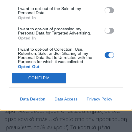
οι εκρήξεις συνδέονται με μια επίθεση στο
ανατολικό τμήμα της πόλης.
I want to opt-out of the Sale of my
Personal Data.
Opted In
Υψηλόβαθμος Αμερικανός αξιωματούχος
ενημέρωσε ότι οι στόχοι που δέχονται επίθεση
I want to opt-out of processing my
Personal Data for Targeted Advertising.
βρίσκονται στο νότιο Ιράν και περιλαμβάνουν
Opted In
συστήματα αεροπορικής άμυνας, ραντάρ, καθώς
I want to opt-out of Collection, Use,
και μονάδες διοίκησης και ελέγχου μη
Retention, Sale, and/or Sharing of my
Personal Data that Is Unrelated with the
επανδρωμένων αεροσκαφών.
Purposes for which it was collected.
Opted Out
Η απάντηση της Τεχεράνης
CONFIRM
Οι Φρουροί της Επανάστασης λένε πως
αναχαίτισαν αμερικανικό F-16 στον ιρανικό
Data Deletion
Data Access
Privacy Policy
εναέριο χώρο στον Περσικό,
ενώ σύμφωνα με
ισραηλινά μέσα, έχουν σημειωθεί ζημιές σε ένα
αμερικανικό πολεμικό πλοίο από την πρόσκρουση
ιρανικών πυραύλων κρουζ. Τα κρατικά μέσα