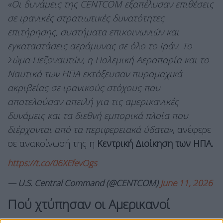
«Οι δυνάμεις της CENTCOM εξαπέλυσαν επιθέσεις
σε ιρανικές στρατιωτικές δυνατότητες
επιτήρησης, συστήματα επικοινωνιών και
εγκαταστάσεις αεράμυνας σε όλο το Ιράν. Το
Σώμα Πεζοναυτών, η Πολεμική Αεροπορία και το
Ναυτικό των ΗΠΑ εκτόξευσαν πυρομαχικά
ακριβείας σε ιρανικούς στόχους που
αποτελούσαν απειλή για τις αμερικανικές
δυνάμεις και τα διεθνή εμπορικά πλοία που
διέρχονται από τα περιφερειακά ύδατα»
, ανέφερε
σε ανακοίνωσή της η
Κεντρική Διοίκηση των ΗΠΑ.
https://t.co/06XEfevOgs
— U.S. Central Command (@CENTCOM)
June 11, 2026
Πού χτύπησαν οι Αμερικανοί