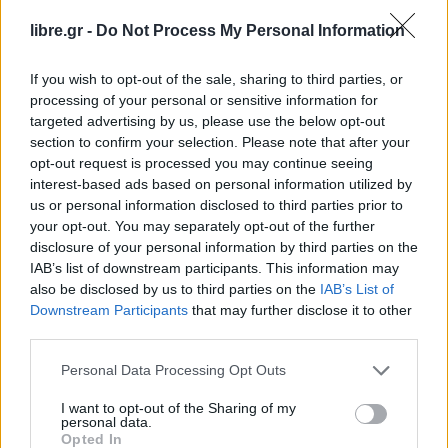
Η κρατική τηλεόραση του Ιράν ανέφερε ότι
ακούστηκαν εκρήξεις στο
Σιρίκ, στο νησί Κις, στη
libre.gr -
Do Not Process My Personal Information
Μινάμπ και στην πόλη – λιμάνι Μπαντάρ Αμπάς.
If you wish to opt-out of the sale, sharing to third parties, or
Οι περιοχές αυτές βρίσκονται κατά μήκος της
processing of your personal or sensitive information for
νότιας ακτής του Περσικού Κόλπου του Ιράν, όπου
targeted advertising by us, please use the below opt-out
υπάρχουν στρατιωτικά και ναυτικά φυλάκια.
section to confirm your selection. Please note that after your
opt-out request is processed you may continue seeing
Κάτοικοι της Τεχεράνης δήλωσαν ότι άκουσαν
interest-based ads based on personal information utilized by
σειρήνες αεροπορικής άμυνας από το δυτικό
us or personal information disclosed to third parties prior to
τμήμα του κυβερνητικού συγκροτήματος. Το
your opt-out. You may separately opt-out of the further
disclosure of your personal information by third parties on the
Tasnim
, που συνδέεται με τους Φρουρούς,
IAB’s list of downstream participants. This information may
ανέφερε ότι οι Ηνωμένες Πολιτείες επιτέθηκαν σε
also be disclosed by us to third parties on the
IAB’s List of
ένα εργοστάσιο πετροχημικών στο κοίτασμα
Downstream Participants
that may further disclose it to other
third parties.
φυσικού αερίου South Pars, το οποίο βρίσκεται
στην περιοχή Ασαλούγιε. Το ιρανικό πρακτορείο
Personal Data Processing Opt Outs
ειδήσεων Mehr αναφέρει ότι σημειώθηκαν νέες
I want to opt-out of the Sharing of my
εκρήξεις στο Μπαντάρ Αμπάς, προσθέτοντας ότι
personal data.
Opted In