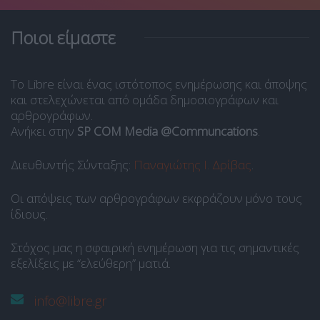
Ποιοι είμαστε
Το Libre είναι ένας ιστότοπος ενημέρωσης και άποψης
και στελεχώνεται από ομάδα δημοσιογράφων και
αρθρογράφων.
Ανήκει στην
SP COM Media @Communcations
.
Διευθυντής Σύνταξης:
Παναγιώτης Ι. Δρίβας
.
Οι απόψεις των αρθρογράφων εκφράζουν μόνο τους
ίδιους.
Στόχος μας η σφαιρική ενημέρωση για τις σημαντικές
εξελίξεις με “ελεύθερη” ματιά.
info@libre.gr