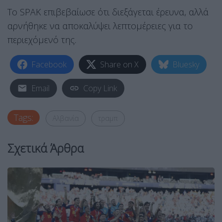
Το SPAK επιβεβαίωσε ότι διεξάγεται έρευνα, αλλά
αρνήθηκε να αποκαλύψει λεπτομέρειες για το
περιεχόμενό της.
Facebook
Share on X
Bluesky
Email
Copy Link
Tags:
Αλβανία
τραμπ
Σχετικά Άρθρα