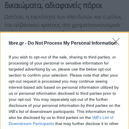
δικαιώματα, αδιαφανείς πόροι
Ωστόσο, η ταυτότητα των επενδυτών και ο ρόλος
του αλβανικού κράτους στα χρηματοοικονομικά
σχήματα παραμένουν αδιαφανείς.
libre.gr -
Do Not Process My Personal Information
Οι επικρίσεις και οι καταγγελίες για το σχέδιο
αυξάνονται. Προέρχονται κυρίως από
If you wish to opt-out of the sale, sharing to third parties, or
περιβαλλοντικές οργανώσεις. Αλλωστε πολλές
processing of your personal or sensitive information for
είναι οι πτυχές του σχεδίου αξιοποίησης και
targeted advertising by us, please use the below opt-out
section to confirm your selection. Please note that after your
ανάπτυξης του Τζάρεντ Κούσνερ που
opt-out request is processed you may continue seeing
παρουσιάζουν προβλήματα: από οικολογικά
interest-based ads based on personal information utilized by
ζητήματα έως υποψίες περί διαφθοράς.
us or personal information disclosed to third parties prior to
your opt-out. You may separately opt-out of the further
Μη κυβερνητικές οργανώσεις καταγγέλλουν εδώ
disclosure of your personal information by third parties on the
και μήνες τις επιπτώσεις του σχεδίου. Τον
IAB’s list of downstream participants. This information may
also be disclosed by us to third parties on the
IAB’s List of
Ιανουάριο, περισσότερες από 40 μκο απηύθυναν
Downstream Participants
that may further disclose it to other
επιστολή προς την αλβανική κυβέρνηση ζητώντας