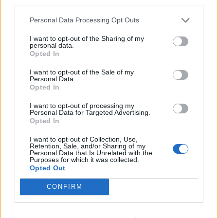
third parties.
την άμεση αναστολή του.
Personal Data Processing Opt Outs
Στις οικολογικές ανησυχίες προστέθηκαν οι
I want to opt-out of the Sharing of my
αμφιβολίες για την προέλευση των πόρων που
personal data.
Opted In
χρησιμοποιήθηκαν για την αγορά της γης και για
την νομιμότητα των διαδικασιών.
I want to opt-out of the Sale of my
Personal Data.
Opted In
Οπως και πολλά άλλα εδάφη στην Αλβανία, η
ζώνη αποτελεί αντικείμενο διαφορών που
I want to opt-out of processing my
Personal Data for Targeted Advertising.
συνδέονται με τα δικαιώματα ιδιοκτησίας. Το
Opted In
1945, με την έλευση του Εμβέρ Χότζα στην
I want to opt-out of Collection, Use,
εξουσία, η ιδιωτική ιδιοκτησία καταργήθηκε στην
Retention, Sale, and/or Sharing of my
Personal Data that Is Unrelated with the
Αλβανία. Στην δεκαετία του 1990, με την πτώση
Purposes for which it was collected.
Opted Out
του καθεστώτος, μεταξύ οικονομικής κρίσης και
ένοπλων συγκρούσεων, πολλές εκτάσεις
CONFIRM
καταπατήθηκαν χωρίς νομική βάση και έκτοτε το
θέμα των ιδιοκτησιακών δικαιωμάτων παραμένει