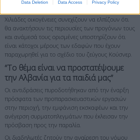
Data Deletion
Data Access
Privacy Policy
εξαιρετικά ευαίσθητο.
Χιλιάδες οικογένειες συνεχίζουν να ελπίζουν ότι
θα ανακτήσουν τις περιουσίες των προγόνων τους
και ανάμεσά τους ορισμένες υποστηρίζουν ότι
είναι κάτοχοι μέρους των εδαφών που έχουν
παραχωρηθεί για το σχέδιο του ζεύγους Κούσνερ.
“Το θέμα είναι να προστατέψουμε
την Αλβανία για τα παιδιά μας”
Οι αντιδράσεις πυροδοτήθηκαν από την έναρξη
πρόσφατα των προπαρασκευαστικών εργασιών
στην περιοχή, την εμφάνιση εκσκαφέων και την
ανέγερση συρματοπλεγμάτων που έκλεισαν την
πρόσβαση προς την παραλία.
Οι διαδηλωτές ζητούν την αναίρεση του νόμου