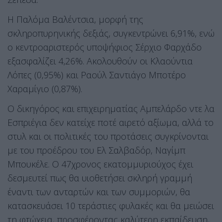
Η Παλόμα Βαλέντσια, μορφή της
σκληροπυρηνικής δεξιάς, συγκεντρώνει 6,91%, ενώ
ο κεντροαριστερός υποψήφιος Σέρχιο Φαρχάδο
εξασφαλίζει 4,26%. Ακολουθούν οι Κλαούντια
Λόπες (0,95%) και Ραούλ Σαντιάγο Μποτέρο
Χαραμίγιο (0,87%).
Ο δικηγόρος και επιχειρηματίας Αμπελάρδο ντε λα
Εσπριέγια δεν κατείχε ποτέ αιρετό αξίωμα, αλλά το
στυλ και οι πολιτικές του προτάσεις συγκρίνονται
με του προέδρου του Ελ Σαλβαδόρ, Ναγίμπ
Μπουκέλε. Ο 47χρονος εκατομμυριούχος έχει
δεσμευτεί πως θα υιοθετήσει σκληρή γραμμή
έναντι των ανταρτών και των συμμοριών, θα
κατασκευάσει 10 τεράστιες φυλακές και θα μειώσει
τη φτώχεια, προσφέροντας καλύτερη εκπαίδευση,