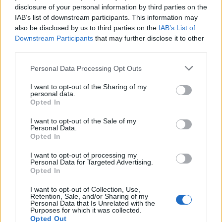
disclosure of your personal information by third parties on the
αγώνα του ενόψει του δεύτερου γύρου των
IAB’s list of downstream participants. This information may
προεδρικών εκλογών, όπου θα αναμετρηθεί με τον
also be disclosed by us to third parties on the
IAB’s List of
ακροδεξιό υποψήφιο Αμπελάρδο ντε λα Εσπριέγια.
Downstream Participants
that may further disclose it to other
third parties.
Ο απερχόμενος πρόεδρος Γουστάβο
Personal Data Processing Opt Outs
Πέτρο αμφισβητεί τα αποτελέσματα
I want to opt-out of the Sharing of my
personal data.
Ο απερχόμενος πρόεδρος της Κολομβίας
Opted In
Γουστάβο
Πέτρο
αμφισβήτησε τα αποτελέσματα
I want to opt-out of the Sale of my
των προεδρικών εκλογών, υπογραμμίζοντας πως
Personal Data.
θα περιμένει την επικύρωσή τους από τις
Opted In
δικαστικές αρχές, αφού υποστήριξε πως
I want to opt-out of processing my
Personal Data for Targeted Advertising.
καταμετρήθηκαν «εκατοντάδες χιλιάδες
Opted In
ψηφοδέλτια» μη εγγεγραμμένων ψηφοφόρων.
I want to opt-out of Collection, Use,
Retention, Sale, and/or Sharing of my
Σύμφωνα με την κρατική τηλεόραση, με
Personal Data that Is Unrelated with the
Purposes for which it was collected.
καταμετρημένο σχεδόν το σύνολο των ψήφων
Opted Out