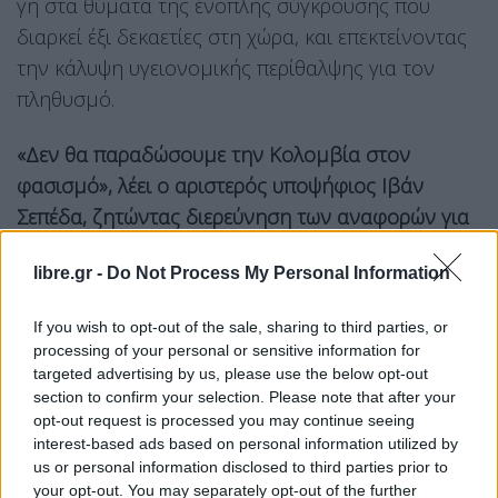
γη στα θύματα της ένοπλης σύγκρουσης που
διαρκεί έξι δεκαετίες στη χώρα, και επεκτείνοντας
την κάλυψη υγειονομικής περίθαλψης για τον
πληθυσμό.
«Δεν θα παραδώσουμε την Κολομβία στον
φασισμό», λέει ο αριστερός υποψήφιος Ιβάν
Σεπέδα, ζητώντας διερεύνηση των αναφορών για
παρατυπίες
libre.gr -
Do Not Process My Personal Information
«Μόνο αφότου οι επιτροπές καταμέτρησης
διαλευκάνουν πλήρως αυτά τα θέματα, θα
If you wish to opt-out of the sale, sharing to third parties, or
processing of your personal or sensitive information for
προβούμε σε ανακοίνωση σχετικά με τα
targeted advertising by us, please use the below opt-out
αποτελέσματα», είπε.
section to confirm your selection. Please note that after your
opt-out request is processed you may continue seeing
«Δεν θα παραδώσουμε την
Κολομβία
στον
interest-based ads based on personal information utilized by
φασισμό», τόνισε ο 63χρονος
Σεπέδα
, καλώντας
us or personal information disclosed to third parties prior to
τους νέους της χώρας να υποστηρίξουν τον
your opt-out. You may separately opt-out of the further