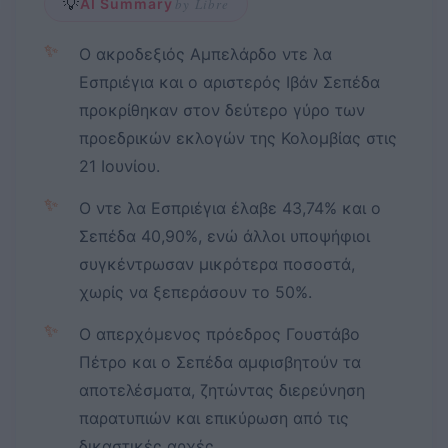
💡
AI Summary
by Libre
✨
Ο ακροδεξιός Αμπελάρδο ντε λα
Εσπριέγια και ο αριστερός Ιβάν Σεπέδα
προκρίθηκαν στον δεύτερο γύρο των
προεδρικών εκλογών της Κολομβίας στις
21 Ιουνίου.
✨
Ο ντε λα Εσπριέγια έλαβε 43,74% και ο
Σεπέδα 40,90%, ενώ άλλοι υποψήφιοι
συγκέντρωσαν μικρότερα ποσοστά,
χωρίς να ξεπεράσουν το 50%.
✨
Ο απερχόμενος πρόεδρος Γουστάβο
Πέτρο και ο Σεπέδα αμφισβητούν τα
αποτελέσματα, ζητώντας διερεύνηση
παρατυπιών και επικύρωση από τις
δικαστικές αρχές.