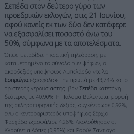
Σεπέδα στον δεύτερο γύρο των
προεδρικών εκλογών, στις 21 Ιουνίου,
αφού κανείς εκ των δύο δεν κατάφερε
να εξασφαλίσει ποσοστό άνω του
50%, σύμφωνα με τα αποτελέσματα.
Όπως μεταδίδει η κρατική τηλεόραση, με
καταμετρημένο το σύνολο των ψήφων, ο
ακροδεξιός υποψήφιος Αμπελάρδο ντε λα
Εσπριέγια
εξασφάλισε την πρωτιά με 43,74% και ο
αριστερός γερουσιαστής Ιβάν
Σεπέδα
κατετάγη
δεύτερος με 40,90%. Η Παλόμα Βαλέντσια, μορφή
της σκληροπυρηνικής δεξιάς, συγκέντρωσε 6,92%,
ενώ ο κεντροαριστερός υποψήφιος Σέρχιο
Φαρχάδο εξασφάλισε 4,26%. Ακολούθησαν οι
Κλαούντια Λόπες (0,95%) και Ραούλ Σαντιάγο