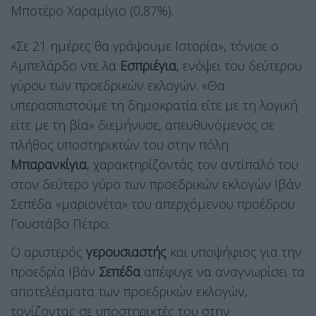
Μποτέρο Χαραμίγιο (0,87%).
«Σε 21 ημέρες θα γράψουμε Ιστορία», τόνισε ο
Αμπελάρδο ντε λα
Εσπριέγια
, ενόψει του δεύτερου
γύρου των προεδρικών εκλογών. «Θα
υπερασπιστούμε τη δημοκρατία είτε με τη λογική
είτε με τη βία» διεμήνυσε, απευθυνόμενος σε
πλήθος υποστηρικτών του στην πόλη
Μπαρανκίγια
, χαρακτηρίζοντάς τον αντίπαλό του
στον δεύτερο γύρο των προεδρικών εκλογών Ιβάν
Σεπέδα «μαριονέτα» του απερχόμενου προέδρου
Γουστάβο Πέτρο.
Ο αριστερός
γερουσιαστής
και υποψήφιος για την
προεδρία Ιβάν
Σεπέδα
απέφυγε να αναγνωρίσει τα
αποτελέσματα των προεδρικών εκλογών,
τονίζοντας σε υποστηρικτές του στην