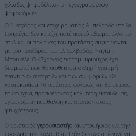
χιλιάδες ψηφοδέλτια» μη εγγεγραμμένων
ψηφοφόρων.
Ο δικηγόρος και επιχειρηματίας Αμπελάρδο ντε λα
Εσπριέγια δεν κατείχε ποτέ αιρετό αξίωμα, αλλά το
στυλ και οι πολιτικές του προτάσεις συγκρίνονται
με του προέδρου του Ελ Σαλβαδόρ, Ναγίμπ
Μπουκέλε. Ο 47χρονος εκατομμυριούχος έχει
δεσμευτεί πως θα υιοθετήσει σκληρή γραμμή
έναντι των ανταρτών και των συμμοριών, θα
κατασκευάσει 10 τεράστιες φυλακές και θα μειώσει
τη φτώχεια, προσφέροντας καλύτερη εκπαίδευση,
υγειονομική περίθαλψη και στέγαση στους
φτωχότερους.
Ο αριστερός
γερουσιαστής
και υποψήφιος για την
προεδρία της Κολομβίας Ιβάν Σεπέδα απέφυγε να