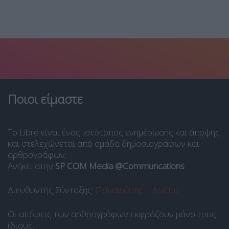
Ποιοι είμαστε
Το Libre είναι ένας ιστότοπος ενημέρωσης και άποψης
και στελεχώνεται από ομάδα δημοσιογράφων και
αρθρογράφων.
Ανήκει στην
SP COM Media @Communcations
.
Διευθυντής Σύνταξης:
Παναγιώτης Ι. Δρίβας
.
Οι απόψεις των αρθρογράφων εκφράζουν μόνο τους
ίδιους.