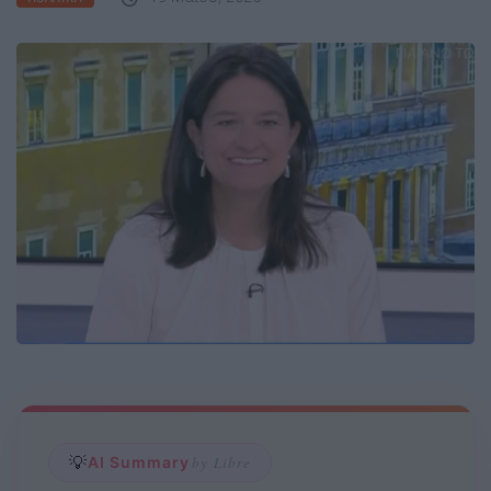
💡
AI Summary
by Libre