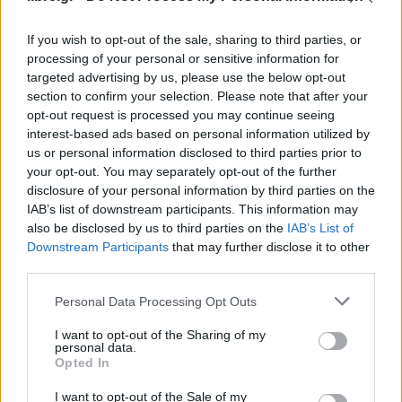
αυτό το λόγο «φέρνουμε ένα νομοσχέδιο το
οποίο βάζει περαιτέρω υποχρεώσεις μισθολογικής
If you wish to opt-out of the sale, sharing to third parties, or
processing of your personal or sensitive information for
διαφάνειας, πριν την πρόσληψη αλλά και μετά».
targeted advertising by us, please use the below opt-out
section to confirm your selection. Please note that after your
Σύμφωνα με την υπουργό,
το νομοσχέδιο θα
opt-out request is processed you may continue seeing
προβλέπει ότι όλες οι προκηρύξεις θέσεων
interest-based ads based on personal information utilized by
us or personal information disclosed to third parties prior to
εργασίας θα πρέπει να είναι ουδέτερες ως προς το
your opt-out. You may separately opt-out of the further
φύλο, ότι ο εργοδότης θα πρέπει να ανακοινώνει
disclosure of your personal information by third parties on the
πριν τη συνέντευξη, είτε το εύρος του μισθού, είτε
IAB’s list of downstream participants. This information may
also be disclosed by us to third parties on the
IAB’s List of
τον ακριβή μισθό για λόγους μισθολογικής
Downstream Participants
that may further disclose it to other
διαφάνειας
. Επιπλέον θα απαγορεύεται να
third parties.
ερωτάται ο υποψήφιος ποιες ήταν οι απολαβές
Personal Data Processing Opt Outs
του μέχρι σήμερα. Παράλληλα, μετά την
πρόσληψη θα προβλέπεται ότι εφόσον υπάρχει η
I want to opt-out of the Sharing of my
personal data.
υποψία ανισότητας στην αμοιβή, ο εργαζόμενος
Opted In
θα έχει το δικαίωμα να ζητήσει περαιτέρω στοιχεία
I want to opt-out of the Sale of my