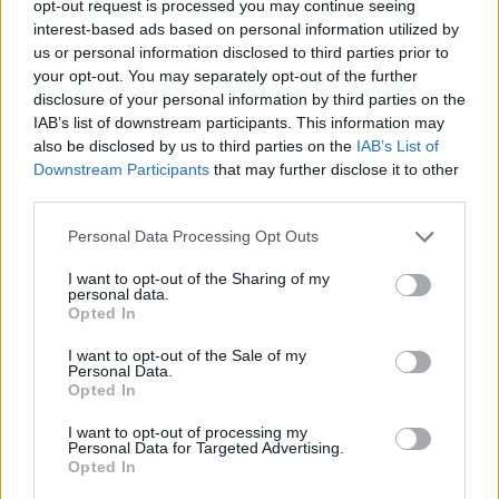
opt-out request is processed you may continue seeing
κρίσιμο τηλεφώνημα: κάποιος που γνωρίζει ήδη
interest-based ads based on personal information utilized by
us or personal information disclosed to third parties prior to
τους παγκόσμιους ηγέτες και τον στρατό,
your opt-out. You may separately opt-out of the further
δοκιμασμένος και έτοιμος να ηγηθεί σε έναν
disclosure of your personal information by third parties on the
επικίνδυνο κόσμο.Κλείσιμο: «Είναι 3 το πρωί…
IAB’s list of downstream participants. This information may
also be disclosed by us to third parties on the
IAB’s List of
Ποιον θέλετε να απαντήσει στο τηλέφωνο;».
Downstream Participants
that may further disclose it to other
third parties.
Η διαφήμιση κλείνει δείχνοντας τη Χίλαρι Κλίντον
να φοράει τα γυαλιά της και να σηκώνει το
Personal Data Processing Opt Outs
τηλέφωνο, έτοιμη για δράση
I want to opt-out of the Sharing of my
personal data.
Το σποτ σχεδιάστηκε από τον
στρατηγικό
Opted In
σύμβουλο της Κλίντον, Μαρκ Πεν
, και βασίστηκε
I want to opt-out of the Sale of my
Personal Data.
σε μια παρόμοια ιστορική διαφήμιση του
Opted In
Γουόλτερ Μοντέιλ
από το 1984.Ο κύριος στόχος
I want to opt-out of processing my
ήταν να πλήξει το μεγαλύτερο μειονέκτημα του
Personal Data for Targeted Advertising.
Opted In
τότε γερουσιαστή
Μπαράκ Ομπάμα
: την έλλειψη