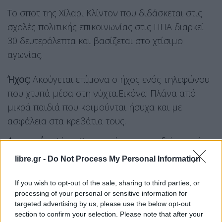
Το σποτ της Χίλαρι Κλίντον που διδάσκεται στις
σχολές πολιτικής επικοινωνίας στις ΗΠΑ διαρκεί
30 δευτερόλεπτα και βασίζεται στο χτίσιμο
αγωνίας.
Ήχος:
Ακούγεται επίμονα ο ήχος ενός τηλεφώνου
που χτυπά μέσα στη νύχτα.Εικόνα: Πλάνα από
μικρά παιδιά που κοιμούνται ήσυχα και με
ασφάλεια στα κρεβάτια τους.
Αφηγητής:
«Είναι 3 το πρωί και τα παιδιά σας είναι
ασφαλή και κοιμούνται. Αλλά υπάρχει ένα
libre.gr -
Do Not Process My Personal Information
τηλέφωνο στον Λευκό Οίκο και χτυπάει. Κάτι
συμβαίνει στον κόσμο».
If you wish to opt-out of the sale, sharing to third parties, or
processing of your personal or sensitive information for
targeted advertising by us, please use the below opt-out
Μήνυμα:
Ο αφηγητής εξηγεί ότι η ψήφος των
section to confirm your selection. Please note that after your
πολιτών θα κρίνει ποιος θα απαντήσει σε αυτό το