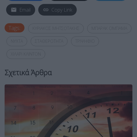
Email
Copy Link
Tags:
ΚΥΡΙΑΚΟΣ ΜΗΤΣΟΤΑΚΗΣ
ΜΠΑΡΑΚ ΟΜΠΑΜΑ
ΝΥΧΤΑ
ΣΤΑΘΕΡΟΤΗΤΑ
ΤΡΙΨΗΦΙΟ
ΧΙΛΑΡΙ ΚΛΙΝΤΟΝ
Σχετικά Άρθρα