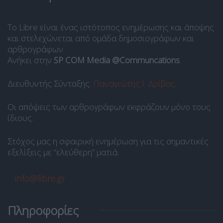
Το Libre είναι ένας ιστότοπος ενημέρωσης και άποψης
και στελεχώνεται από ομάδα δημοσιογράφων και
αρθρογράφων.
Ανήκει στην
SP COM Media @Communcations
.
Διευθυντής Σύνταξης:
Παναγιώτης Ι. Δρίβας
.
Οι απόψεις των αρθρογράφων εκφράζουν μόνο τους
ίδιους.
Στόχος μας η σφαιρική ενημέρωση για τις σημαντικές
εξελίξεις με “ελεύθερη” ματιά.
info@libre.gr
Πληροφορίες