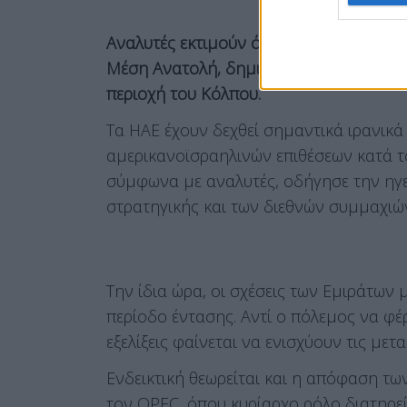
Αναλυτές εκτιμούν ότι οι εξελίξεις επιτ
Μέση Ανατολή, δημιουργώντας νέους άξ
περιοχή του Κόλπου.
Τα ΗΑΕ έχουν δεχθεί σημαντικά ιρανικά
αμερικανοϊσραηλινών επιθέσεων κατά τ
σύμφωνα με αναλυτές, οδήγησε την ηγε
στρατηγικής και των διεθνών συμμαχιών
Την ίδια ώρα, οι σχέσεις των Εμιράτων
περίοδο έντασης. Αντί ο πόλεμος να φέρ
εξελίξεις φαίνεται να ενισχύουν τις μετ
Ενδεικτική θεωρείται και η απόφαση τ
τον OPEC, όπου κυρίαρχο ρόλο διατηρεί