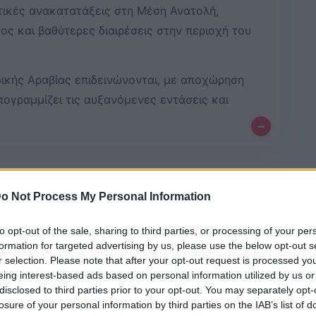
ιτικές ανακατατάξεις στη Μέση Ανατολή,
ς και βαθύτερες διαιρέσεις στην περιοχή του
ικής Αραβίας επιδεινώνονται, με αποχώρηση
ογραμμίζει τις αυξανόμενες εντάσεις και
–
Bluesky
Email
Copy Link
o Not Process My Personal Information
ά Εμιράτα στον πόλεμο με το Ιράν
to opt-out of the sale, sharing to third parties, or processing of your per
formation for targeted advertising by us, please use the below opt-out s
 σύμφωνα με δημοσίευμα της
The
r selection. Please note that after your opt-out request is processed y
έονται με τον κύκλο του
Ντόναλντ
eing interest-based ads based on personal information utilized by us or
disclosed to third parties prior to your opt-out. You may separately opt-
α να αναλάβουν πιο ενεργό ρόλο στη
losure of your personal information by third parties on the IAB’s list of