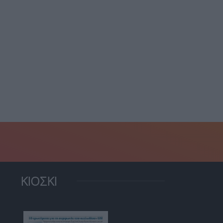
Τραμπ: Δασμός 100% στα
φτει το πετρέλαιο μετά
εισαγόμενα γενόσημα
ς δηλώσεις Τραμπ...
φάρμακα
3 Αυγούστου, 2026
22 Ιουλίου, 2026
ΚΙΟΣΚΙ