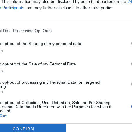
. This information may also be disclosed by us to third parties on the
IA
Participants
that may further disclose it to other third parties.
ρικανοί αξιωματούχοι φέρονται να πρότειναν
ην κατάληψη του ιρανικού νησιού Λαβάν στον
l Data Processing Opt Outs
ο επίκεντρο αναφορών περί μυστικών επιθέσεων
o opt-out of the Sharing of my personal data.
 Απριλίου, όπως ανέφερε πρώην ανώτερος
In
ης Τραμπ.
o opt-out of the Sale of my Personal Data.
In
μπότες των ΗΑΕ στο έδαφος αντί για
to opt-out of processing my Personal Data for Targeted
ing.
κτηριστικά ο αξιωματούχος.
In
 όπου ενισχύονται οι ενδείξεις για στενότερη
o opt-out of Collection, Use, Retention, Sale, and/or Sharing
ersonal Data that Is Unrelated with the Purposes for which it
νωμένες Πολιτείες και του Ισραήλ, την ώρα που
lected.
Out
ν ενδέκατη εβδομάδα της.
CONFIRM