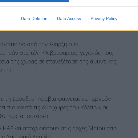
αχύνουν τις γεωπολιτικές ανακατατάξεις στη
Data Deletion
Data Access
Privacy Policy
ονες ισχύος και βαθύτερες διαιρέσεις στην
 αντίποινα από την έναρξη των
ου Ιράν στα τέλη Φεβρουαρίου, γεγονός που,
σία της χώρας σε επανεξέταση της αμυντικής
 της.
 με τη Σαουδική Αραβία φαίνεται να περνούν
ει πιο κοντά τις δύο χώρες του Κόλπου, οι
αξύ τους αποστάσεις.
ων ΗΑΕ να αποχωρήσουν στις αρχές Μαΐου από
 η Σαουδική Αραβία.