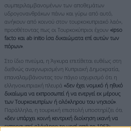
συμπεριλαμβανομένων των αποθεμάτων
υδρογονανθράκων πάνω και γύρω από αυτό,
ανήκουν από κοινού στον τουρκοκυπριακό λαό»,
προσθέτοντας πως οι Τουρκοκύπριοι έχουν
«ipso
facto και ab initio ίσα δικαιώματα επί αυτών των
πόρων»
.
Στο ίδιο πνεύμα, η Άγκυρα επιτίθεται ευθέως στη
διεθνώς αναγνωρισμένη Κυπριακή Δημοκρατία,
επαναλαμβάνοντας τον πάγιο ισχυρισμό ότι η
ελληνοκυπριακή πλευρά
«δεν έχει νομικό ή ηθικό
δικαίωμα να εκπροσωπεί ή να ενεργεί εκ μέρους
των Τουρκοκυπρίων ή ολόκληρου του νησιού»
.
Παράλληλα, η τουρκική επιστολή υποστηρίζει ότι
«δεν υπάρχει κοινή κεντρική διοίκηση ικανή να
εκπροσωπεί ολόκληρο το νησί από το 1963»
,