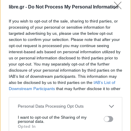
κατηγορώντας την Κυπριακή Δημοκρατία ότι
libre.gr -
Do Not Process My Personal Information
«εκμεταλλεύεται και σφετερίζεται τα δικαιώματα
και τα συμφέροντα του τουρκοκυπριακού λαού».
If you wish to opt-out of the sale, sharing to third parties, or
processing of your personal or sensitive information for
Η Άγκυρα χαρακτηρίζει τη
συμφωνία Κύπρου –
targeted advertising by us, please use the below opt-out
Αιγύπτου
, που υπογράφηκε στο περιθώριο του
section to confirm your selection. Please note that after your
opt-out request is processed you may continue seeing
συνεδρίου
«EGYPES 2026»
στο Κάιρο, ως
«άκυρη
interest-based ads based on personal information utilized by
και ανυπόστατη»
για την τουρκοκυπριακή πλευρά
us or personal information disclosed to third parties prior to
και κάνει λόγο για «ακόμη μία μονομερή
your opt-out. You may separately opt-out of the further
disclosure of your personal information by third parties on the
προσπάθεια δημιουργίας τετελεσμένων». Στην
IAB’s list of downstream participants. This information may
επιστολή γίνεται επίσης επίκληση προηγούμενων
also be disclosed by us to third parties on the
IAB’s List of
εκθέσεων του ΟΗΕ, με αναφορά στην έκθεση του
Downstream Participants
that may further disclose it to other
third parties.
Γενικού Γραμματέα της 5ης Ιουλίου 2024, όπου
γινόταν λόγος για ανάγκη οι δύο πλευρές να
Personal Data Processing Opt Outs
«συνεργαστούν ώστε να εκμεταλλευτούν και να
I want to opt-out of the Sharing of my
ωφεληθούν από κοινού από τους φυσικούς
personal data.
Opted In
πόρους». Παράλληλα, η Τουρκία επικαλείται και