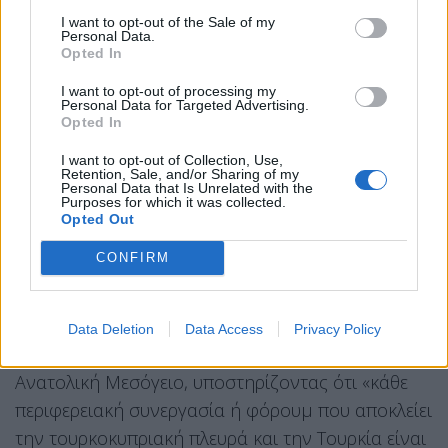
έκθεση του 2012 που ανέφερε ότι ο
«πλούτος από
I want to opt-out of the Sale of my
Personal Data.
φυσικούς πόρους ανήκει σε όλους τους
Opted In
Κυπρίους»
.
I want to opt-out of processing my
Personal Data for Targeted Advertising.
Opted In
Η τουρκική πλευρά επιμένει ότι το ψευδοκράτος
έχει καταθέσει
«εποικοδομητικές προτάσεις»
προς
I want to opt-out of Collection, Use,
Retention, Sale, and/or Sharing of my
την ελληνοκυπριακή πλευρά το 2011, το 2012, το
Personal Data that Is Unrelated with the
Purposes for which it was collected.
2019 και εκ νέου το 2022 για συνεργασία στο
Opted Out
ζήτημα των υδρογονανθράκων, κατηγορώντας τη
CONFIRM
Λευκωσία ότι «αρνείται μέχρι σήμερα τον ειρηνικό
δρόμο του διαλόγου και της συνεργασίας».
Παράλληλα, η Άγκυρα στρέφεται και κατά των
Data Deletion
Data Access
Privacy Policy
περιφερειακών ενεργειακών συνεργασιών
στην
Ανατολική Μεσόγειο, υποστηρίζοντας ότι «κάθε
περιφερειακή συνεργασία ή φόρουμ που αποκλείει
την τουρκοκυπριακή πλευρά και την Τουρκία είναι