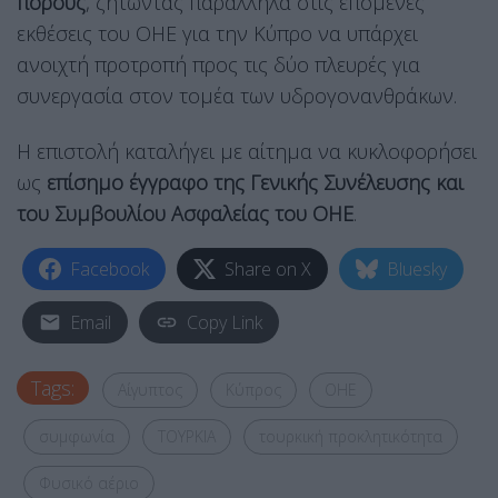
πόρους
, ζητώντας παράλληλα στις επόμενες
εκθέσεις του ΟΗΕ για την Κύπρο να υπάρχει
ανοιχτή προτροπή προς τις δύο πλευρές για
συνεργασία στον τομέα των υδρογονανθράκων.
Η επιστολή καταλήγει με αίτημα να κυκλοφορήσει
ως
επίσημο έγγραφο της Γενικής Συνέλευσης και
του Συμβουλίου Ασφαλείας του ΟΗΕ
.
Facebook
Share on X
Bluesky
Email
Copy Link
Tags:
Αίγυπτος
Κύπρος
ΟΗΕ
συμφωνία
ΤΟΥΡΚΙΑ
τουρκική προκλητικότητα
Φυσικό αέριο