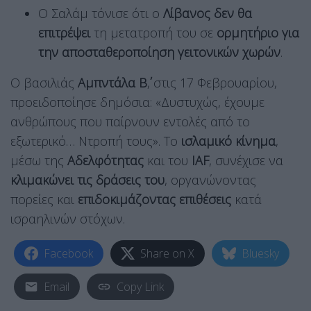
Ο Σαλάμ τόνισε ότι ο
Λίβανος δεν θα
επιτρέψει
τη μετατροπή του σε
ορμητήριο για
την αποσταθεροποίηση γειτονικών χωρών
.
Ο βασιλιάς
Αμπντάλα Β΄
, στις 17 Φεβρουαρίου,
προειδοποίησε δημόσια: «Δυστυχώς, έχουμε
ανθρώπους που παίρνουν εντολές από το
εξωτερικό… Ντροπή τους». Το
ισλαμικό κίνημα
,
μέσω της
Αδελφότητας
και του
IAF
, συνέχισε να
κλιμακώνει τις δράσεις του
, οργανώνοντας
πορείες και
επιδοκιμάζοντας επιθέσεις
κατά
ισραηλινών στόχων.
Facebook
Share on X
Bluesky
Email
Copy Link