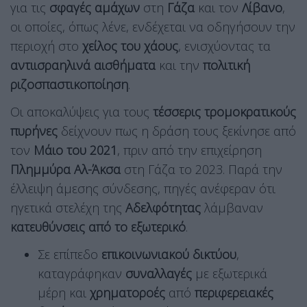
για τις
σφαγές αμάχων
στη
Γάζα
και τον
Λίβανο
,
οι οποίες, όπως λένε, ενδέχεται να οδηγήσουν την
περιοχή στο
χείλος του χάους
, ενισχύοντας τα
αντιισραηλινά αισθήματα
και την
πολιτική
ριζοσπαστικοποίηση
.
Οι αποκαλύψεις για τους
τέσσερις τρομοκρατικούς
πυρήνες
δείχνουν πως η δράση τους ξεκίνησε από
τον
Μάιο του 2021
, πριν από την επιχείρηση
Πλημμύρα Αλ-Άκσα
στη Γάζα το 2023. Παρά την
έλλειψη άμεσης σύνδεσης, πηγές ανέφεραν ότι
ηγετικά στελέχη της
Αδελφότητας
λάμβαναν
κατευθύνσεις από το εξωτερικό
.
Σε επίπεδο
επικοινωνιακού δικτύου
,
καταγράφηκαν
συναλλαγές
με εξωτερικά
μέρη και
χρηματοροές
από
περιφερειακές