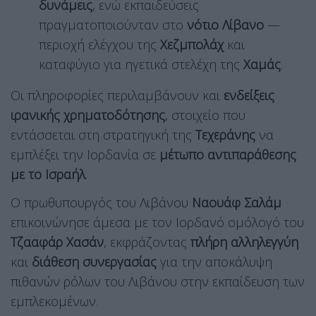
δυνάμεις
, ενώ εκπαιδεύσεις
πραγματοποιούνταν στο
νότιο Λίβανο
—
περιοχή ελέγχου της
Χεζμπολάχ
και
καταφύγιο για ηγετικά στελέχη της
Χαμάς
.
Οι πληροφορίες περιλαμβάνουν και
ενδείξεις
ιρανικής χρηματοδότησης
, στοιχείο που
εντάσσεται στη στρατηγική της
Τεχεράνης
να
εμπλέξει την Ιορδανία σε
μέτωπο αντιπαράθεσης
με το Ισραήλ
.
Ο πρωθυπουργός του Λιβάνου
Ναουάφ Σαλάμ
επικοινώνησε άμεσα με τον Ιορδανό ομόλογό του
Τζααφάρ Χασάν
, εκφράζοντας
πλήρη αλληλεγγύη
και
διάθεση συνεργασίας
για την αποκάλυψη
πιθανών ρόλων του Λιβάνου στην εκπαίδευση των
εμπλεκομένων.