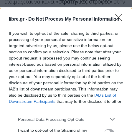
ετοιμάζεται να κάνει
«στρατηγικές στροφές»
στην
αντιμετώπιση της
μη αδειοδοτημένης
Αδελφότητας
. Όπως είπε χαρακτηριστικά, «το
libre.gr -
Do Not Process My Personal Information
Βασίλειο δεν μπορεί πλέον να αγνοεί τη δράση
If you wish to opt-out of the sale, sharing to third parties, or
της, ειδικά όταν υπάρχουν σαφείς
εξωτερικές
processing of your personal or sensitive information for
διασυνδέσεις
».
targeted advertising by us, please use the below opt-out
section to confirm your selection. Please note that after your
Η ίδια πηγή ανέφερε ότι τα ευρήματα, όπως η
opt-out request is processed you may continue seeing
interest-based ads based on personal information utilized by
αποθήκευση εκρηκτικών σε κατοικίες
, δείχνουν
us or personal information disclosed to third parties prior to
την ύπαρξη
ένοπλων ομάδων
που συνιστούν
your opt-out. You may separately opt-out of the further
απειλή για την
ασφάλεια της Ιορδανίας
, τόσο στο
disclosure of your personal information by third parties on the
IAB’s list of downstream participants. This information may
εσωτερικό όσο και στο εξωτερικό. Οι ιορδανικές
also be disclosed by us to third parties on the
IAB’s List of
αρχές υπενθυμίζουν τη δέσμευσή τους για
Downstream Participants
that may further disclose it to other
μετριοπάθεια
και την
απόρριψη του εξτρεμισμού
,
third parties.
επαναλαμβάνοντας τον σεβασμό τους προς τη
Personal Data Processing Opt Outs
Συνθήκη Ειρήνης Ιορδανίας-Ισραήλ
του 1994.
I want to opt-out of the Sharing of my