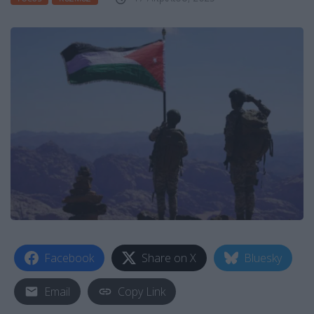
Facebook
Share on X
Bluesky
Email
Copy Link