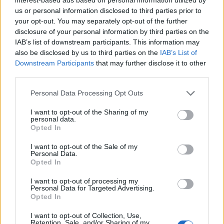
έξοδος από τη χώρα. Ο Κότσογλου είπε ότι θα
us or personal information disclosed to third parties prior to
ασκήσει έφεση
.
your opt-out. You may separately opt-out of the further
disclosure of your personal information by third parties on the
Ο Ιμάμογλου είχε ζητήσει την άμεση
IAB’s list of downstream participants. This information may
also be disclosed by us to third parties on the
IAB’s List of
απελευθέρωση του δικηγόρου του
. «Σαν να μην
Downstream Participants
that may further disclose it to other
έφτανε το πραξικόπημα στη δημοκρατία, δεν
third parties.
μπορούν να ανεχθούν ότι τα θύματα αυτού του
Personal Data Processing Opt Outs
πραξικοπήματος υπερασπίζονται τον εαυτό τους»
ανέφερε.
I want to opt-out of the Sharing of my
personal data.
Opted In
I want to opt-out of the Sale of my
Personal Data.
Opted In
I want to opt-out of processing my
Personal Data for Targeted Advertising.
Opted In
I want to opt-out of Collection, Use,
Retention, Sale, and/or Sharing of my