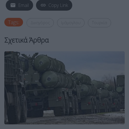
Email
Copy Link
Tags:
Δικηγόρος
Ιμάμογλου
Τουρκία
Σχετικά Άρθρα