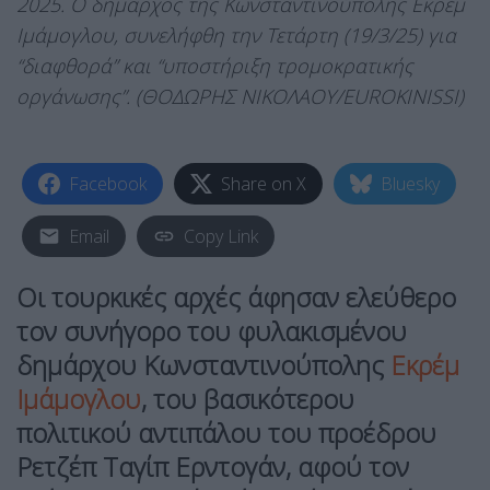
2025. Ο δήμαρχος της Κωνσταντινούπολης Εκρέμ
Ιμάμογλου, συνελήφθη την Τετάρτη (19/3/25) για
“διαφθορά” και “υποστήριξη τρομοκρατικής
οργάνωσης”. (ΘΟΔΩΡΗΣ ΝΙΚΟΛΑΟΥ/EUROKINISSI)
Facebook
Share on X
Bluesky
Email
Copy Link
Οι τουρκικές αρχές άφησαν ελεύθερο
τον συνήγορο του φυλακισμένου
δημάρχου Κωνσταντινούπολης
Εκρέμ
Ιμάμογλου
, του βασικότερου
πολιτικού αντιπάλου του προέδρου
Ρετζέπ Ταγίπ Ερντογάν, αφού τον