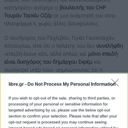
κατηγορίες» ανέφερε ο
βουλευτής του CHP
Τουράν Τασκίν Οζέρ
σε μια ανάρτησή του στην
πλατφόρμα Χ, χωρίς άλλες διευκρινίσεις.
Ο συνήγορος του Πεχλιβάν, Γιγκίτ Γκιοκτσεχάν
Κότσογλου, είπε ότι ο πελάτης του δεν
συνελήφθη
«επειδή έκανε κάτι, αλλά απλώς και
μόνο επειδή
είναι δικηγόρος του δημάρχου Εκρέμ
και
συνηγορεί υπέρ του», σημειώνοντας ότι η
κράτησή του ήταν μια «προειδοποίηση».
libre.gr -
Do Not Process My Personal Information
Σύμφωνα με τον Κότσογλου, ο Πεχλιβάν
ρωτήθηκε στην ανάκριση για μια μεταφορά
If you wish to opt-out of the sale, sharing to third parties, or
processing of your personal or sensitive information for
χρημάτων που δεν έκανε εκείνος, καθώς και για
targeted advertising by us, please use the below opt-out
μια δωρεά σε μια φιλανθρωπική οργάνωση.
section to confirm your selection. Please note that after your
Αφέθηκε ελεύθερος, αλλά του απαγορεύτηκε η
opt-out request is processed you may continue seeing
interest-based ads based on personal information utilized by