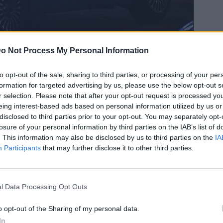
o Not Process My Personal Information
to opt-out of the sale, sharing to third parties, or processing of your per
formation for targeted advertising by us, please use the below opt-out s
Bluesky
Email
Copy Link
r selection. Please note that after your opt-out request is processed y
eing interest-based ads based on personal information utilized by us or
disclosed to third parties prior to your opt-out. You may separately opt-
ήφθη στο Τορίνο με την κατηγορία
losure of your personal information by third parties on the IAB’s list of
νητο κοριτσάκι, για να προσπαθήσει
. This information may also be disclosed by us to third parties on the
IA
Participants
that may further disclose it to other third parties.
είχε καταγραφεί και, σύμφωνα με τον Τύπο, καθ’
l Data Processing Opt Outs
 το κοριτσάκι παρέμεινε μέσα σε πλαστική
o opt-out of the Sharing of my personal data.
ν ζωή του και του προκάλεσε μεγάλη ταλαιπωρία
In