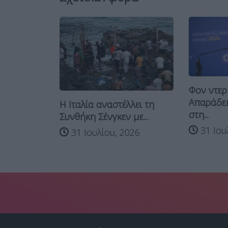
Φον ντερ 
Απαράδεκ
Η Ιταλία αναστέλλει τη
 κρίση στη
στη...
Συνθήκη Σένγκεν με...
ί...
31 Ιου
31 Ιουλίου, 2026
026