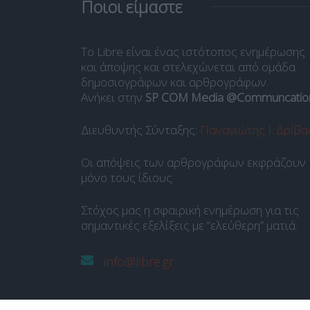
Ποιοι είμαστε
Το Libre είναι ένας ιστότοπος ενημέρωσης
και άποψης και στελεχώνεται από ομάδα
δημοσιογράφων και αρθρογράφων.
Ανήκει στην
SP COM Media @Communcatio
Διευθυντής Σύνταξης:
Παναγιώτης Ι. Δρίβα
Οι απόψεις των αρθρογράφων εκφράζουν
μόνο τους ίδιους.
Στόχος μας η σφαιρική ενημέρωση για τις
σημαντικές εξελίξεις με “ελεύθερη” ματιά.
info@libre.gr