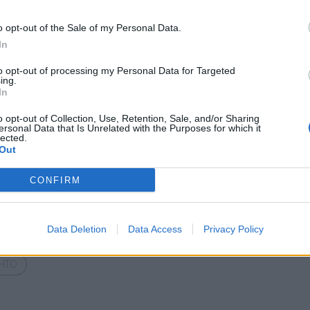
o opt-out of the Sale of my Personal Data.
In
ροκινοί πολίτες που ζουν στην Ιταλία με την
to opt-out of processing my Personal Data for Targeted
ing.
κε την μικρή στο σπίτι τους όπου, όπως
In
νά». Η επιχείρηση της ιταλικής αστυνομίας
o opt-out of Collection, Use, Retention, Sale, and/or Sharing
φάση αυτή καταβάλλονται προσπάθειες για να
ersonal Data that Is Unrelated with the Purposes for which it
lected.
έρα του παιδιού που, σύμφωνα με τις μέχρι
Out
ασμένο Αύγουστο.
CONFIRM
Bluesky
Email
Copy Link
Data Deletion
Data Access
Privacy Policy
ΗΤΟ