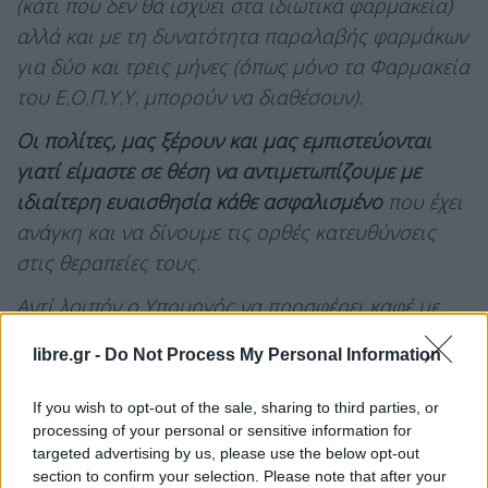
(κάτι που δεν θα ισχύει στα ιδιωτικά φαρμακεία)
αλλά και με τη δυνατότητα παραλαβής φαρμάκων
για δύο και τρεις μήνες (όπως μόνο τα Φαρμακεία
του Ε.Ο.Π.Υ.Υ. μπορούν να διαθέσουν).
Οι πολίτες, μας ξέρουν και μας εμπιστεύονται
γιατί είμαστε σε θέση να αντιμετωπίζουμε με
ιδιαίτερη ευαισθησία κάθε ασφαλισμένο
που έχει
ανάγκη και να δίνουμε τις ορθές κατευθύνσεις
στις θεραπείες τους.
Αντί λοιπόν ο Υπουργός να προσφέρει καφέ με
γάλα, οφείλει να ζητήσει πρωτίστως ένα μεγάλο
libre.gr -
Do Not Process My Personal Information
και ειλικρινές «συγνώμη» από τους πολίτες για
την πολύωρη αναμονή που δημιουργεί η
If you wish to opt-out of the sale, sharing to third parties, or
υποστελέχωση των Φαρμακείων του Ε.ΟΠ.Υ.Υ. και
processing of your personal or sensitive information for
targeted advertising by us, please use the below opt-out
η γραφειοκρατία των διαδικασιών.
Δεν είναι η
section to confirm your selection. Please note that after your