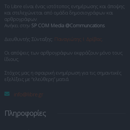
Το Libre είναι ένας ιστότοπος ενημέρωσης και άποψης
και στελεχώνεται από ομάδα δημοσιογράφων και
αρθρογράφων.
Ανήκει στην
SP COM Media @Communcations
.
Διευθυντής Σύνταξης:
Παναγιώτης Ι. Δρίβας
.
Οι απόψεις των αρθρογράφων εκφράζουν μόνο τους
ίδιους.
Στόχος μας η σφαιρική ενημέρωση για τις σημαντικές
εξελίξεις με “ελεύθερη” ματιά.
info@libre.gr
Πληροφορίες