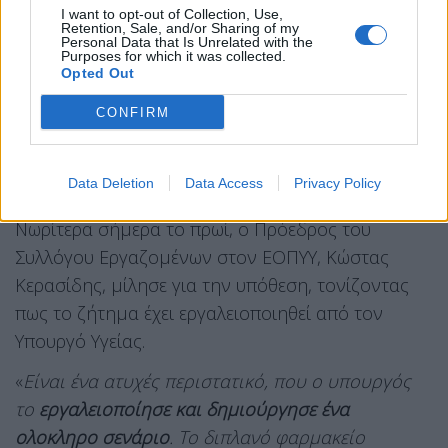
I want to opt-out of Collection, Use,
μέτρο εξυπηρέτησης των πολιτών.
Retention, Sale, and/or Sharing of my
Personal Data that Is Unrelated with the
Purposes for which it was collected.
Το Δ.Σ. του ΠΑΝΕΛΛΗΝΙΟΥ ΣΥΛΛΟΓΟΥ
Opted Out
ΕΡΓΑΖΟΜΕΝΩΝ Ε.Ο.Π.Υ.Υ.».
CONFIRM
«Ατυχές περιστατικό, που ο υπουργός το
εργαλειοποίησε και δημιούργησε ένα ολοκληρο
Data Deletion
Data Access
Privacy Policy
σενάριο»
Νωρίτερα σήμερα το πρωί, ο Πρόεδρος του
Συλλόγου Εργαζομένων στον ΕΟΠΥΥ, Κώστας
Κερασίδης, μίλησε για την υπόθεση, τονίζοντας
πως το ζήτημα έχει εργαλειοποιηθεί από τον
Υπουργό Υγείας.
«
Είναι ένα ατυχές περιστατικό, που ο υπουργός
το
εργαλειοποίησε και δημιούργησε ένα
ολοκληρο σενάριο
. Το διπλανό φαρμακείο