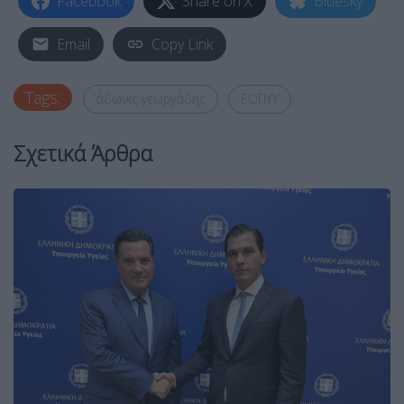
Facebook
Share on X
Bluesky
Email
Copy Link
Tags:
άδωνις γεωργάδης
ΕΟΠΥΥ
Σχετικά Άρθρα