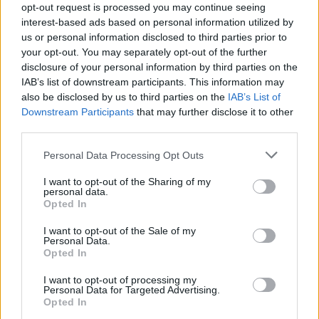
πρώτη φορά που βάλλονται τα Φαρμακεία του
opt-out request is processed you may continue seeing
Ε.Ο.Π.Υ.Υ. και σίγουρα δεν θα είναι η τελευταία.
interest-based ads based on personal information utilized by
us or personal information disclosed to third parties prior to
Καλούμε τον Υπουργό, εάν έχει καλές προθέσεις
your opt-out. You may separately opt-out of the further
να στηρίξει έμπρακτα τα Φαρμακεία του Ε.Ο.Π.Υ.Υ.
disclosure of your personal information by third parties on the
IAB’s list of downstream participants. This information may
με άμεσες πρωτοβουλίες ως προαναφέρθηκαν και
also be disclosed by us to third parties on the
IAB’s List of
όχι να τα απαξιώνει για τους λόγους που όλοι
Downstream Participants
that may further disclose it to other
αντιλαμβανόμαστε.
Καλούμε τους πολίτες να
third parties.
αναγνωρίσουν ότι δεν υπάρχει έλλειμμα
Personal Data Processing Opt Outs
προσφοράς του προσωπικού αλλά τεράστιο
I want to opt-out of the Sharing of my
έλλειμμα προσωπικού στα Φαρμακεία του
personal data.
Opted In
Ε.Ο.Π.Υ.Υ.
και ότι η εξυπηρέτηση των πολιτών
εξαρτάται από την ικανοποίηση των αιτημάτων
I want to opt-out of the Sale of my
Personal Data.
μας και όχι από τις υποσχέσεις για δήθεν διάθεση
Opted In
των ΦΥΚ από τα φαρμακεία της γειτονιάς.
I want to opt-out of processing my
Personal Data for Targeted Advertising.
Από την υπουργεία του κ. Άδωνι Γεωργιάδη
Opted In
είδαμε πολλά χαράτσια στην υγεία και κανένα