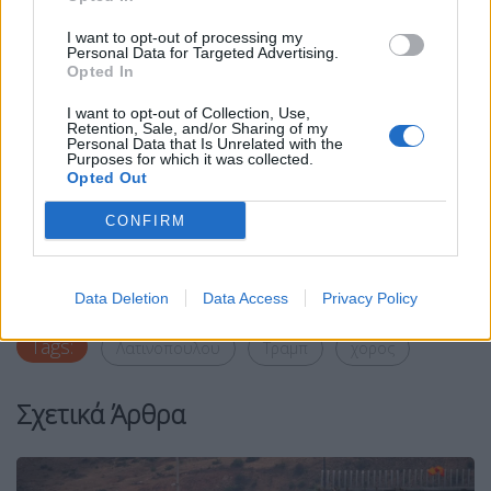
I want to opt-out of processing my
Personal Data for Targeted Advertising.
Opted In
I want to opt-out of Collection, Use,
Retention, Sale, and/or Sharing of my
Personal Data that Is Unrelated with the
Purposes for which it was collected.
Opted Out
CONFIRM
Facebook
Share on X
Bluesky
Email
Copy Link
Data Deletion
Data Access
Privacy Policy
Tags:
Λατινοπουλου
Τραμπ
χορος
Σχετικά Άρθρα