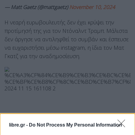
— Matt Gaetz (@mattgaetz)
November 10, 2024
Η νεαρή ευρωβουλευτής δεν έχει κρύψει την
προτίμησή της για τον Ντόναλντ Τραμπ. Μάλιστα
δεν άργησε να αντιληφθεί το συμβάν και έσπευσε
να ευχαριστήσει μέσω instagram, η ίδια τον Ματ
Γκατζ για την αναδημοσίευση.
libre.gr -
Do Not Process My Personal Information