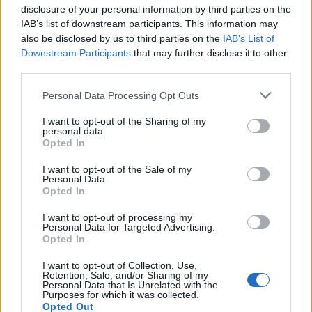
Tags:
Πατήσια
ταμπουρωμενος
disclosure of your personal information by third parties on the
IAB’s list of downstream participants. This information may
Ψυχιατρικά προβλήματα
also be disclosed by us to third parties on the
IAB’s List of
Downstream Participants
that may further disclose it to other
third parties.
Σχετικά Άρθρα
Personal Data Processing Opt Outs
I want to opt-out of the Sharing of my
personal data.
Opted In
I want to opt-out of the Sale of my
Personal Data.
Opted In
I want to opt-out of processing my
Personal Data for Targeted Advertising.
Opted In
I want to opt-out of Collection, Use,
Retention, Sale, and/or Sharing of my
ερμός
Personal Data that Is Unrelated with the
Φίδι λαφιάτης εντοπίστηκε σε προαύλιο σχολ
Purposes for which it was collected.
στα...
Opted Out