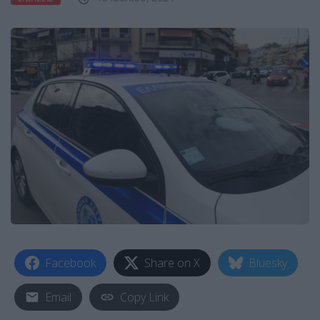
Facebook
Share on X
Bluesky
Email
Copy Link