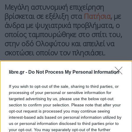
Μεγάλη αστυνομική επιχείρηση
βρίσκεται σε εξέλιξη στα
Πατήσια
, με
άνδρα με ψυχιατρικά προβλήματα, ο
οποίος ταμπουρώθηκε στο σπίτι του,
στην οδό Ολοφύτου και απειλεί να
σκοτώσει οποίον τον πλησιάσει.
Μέχρι στιγμής
δεν έχει διευκρινιστεί αν είναι
οπλισμένος.
libre.gr -
Do Not Process My Personal Information
Στο σημείο έχει πάει Διαπραγμάτευτης της ΕΛ. ΑΣ..
If you wish to opt-out of the sale, sharing to third parties, or
processing of your personal or sensitive information for
targeted advertising by us, please use the below opt-out
Facebook
Share on X
Bluesky
section to confirm your selection. Please note that after your
opt-out request is processed you may continue seeing
Email
Copy Link
interest-based ads based on personal information utilized by
us or personal information disclosed to third parties prior to
your opt-out. You may separately opt-out of the further