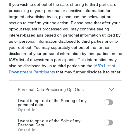
την πυρκαγιά, από την οποία σημειώθηκαν υλικές
If you wish to opt-out of the sale, sharing to third parties, or
ζημιές.
processing of your personal or sensitive information for
targeted advertising by us, please use the below opt-out
Σε βάρος της σχηματίστηκε
δικογραφία
για
section to confirm your selection. Please note that after your
εμπρησμό και
φθορά ξένης ιδιοκτησίας
, ενώ
opt-out request is processed you may continue seeing
interest-based ads based on personal information utilized by
οδηγήθηκε στον αρμόδιο εισαγγελέα.
us or personal information disclosed to third parties prior to
your opt-out. You may separately opt-out of the further
Facebook
Share on X
Bluesky
disclosure of your personal information by third parties on the
IAB’s list of downstream participants. This information may
Email
Copy Link
also be disclosed by us to third parties on the
IAB’s List of
Downstream Participants
that may further disclose it to other
third parties.
Tags:
Εμπρησμός
Πατήσια
Σουπερ Μάρκετ
Personal Data Processing Opt Outs
Σχετικά Άρθρα
I want to opt-out of the Sharing of my
personal data.
Opted In
I want to opt-out of the Sale of my
Personal Data.
Opted In