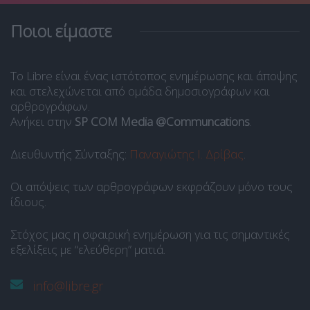
Ποιοι είμαστε
Το Libre είναι ένας ιστότοπος ενημέρωσης και άποψης
και στελεχώνεται από ομάδα δημοσιογράφων και
αρθρογράφων.
Ανήκει στην
SP COM Media @Communcations
.
Διευθυντής Σύνταξης:
Παναγιώτης Ι. Δρίβας
.
Οι απόψεις των αρθρογράφων εκφράζουν μόνο τους
ίδιους.
Στόχος μας η σφαιρική ενημέρωση για τις σημαντικές
εξελίξεις με “ελεύθερη” ματιά.
info@libre.gr