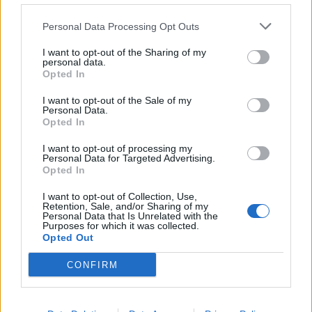
Η γυναίκα,
συνοδευόμενη από τα παιδιά της
και
Personal Data Processing Opt Outs
κρατώντας ακόμα την τσάντα με τα σκουπίδια,
I want to opt-out of the Sharing of my
επιβιβάστηκε στο αυτοκίνητο των Αρχών και
personal data.
Opted In
απομακρύνθηκε χωρίς εντάσεις από το σημείο.
I want to opt-out of the Sale of my
Personal Data.
Facebook
Share on X
Bluesky
Opted In
Email
Copy Link
I want to opt-out of processing my
Personal Data for Targeted Advertising.
Opted In
Tags:
Μητέρα
Παλαιό Φάληρο
Πατήσια
I want to opt-out of Collection, Use,
Retention, Sale, and/or Sharing of my
Personal Data that Is Unrelated with the
Purposes for which it was collected.
Σχετικά Άρθρα
Opted Out
CONFIRM