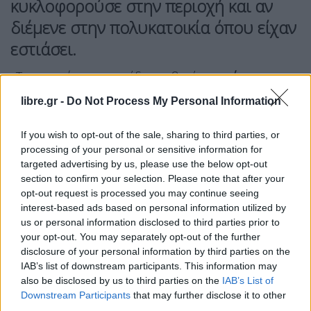
κυκλοφορούσε στην περιοχή και αν
διέμενε στην πολυκατοικία όπου είχαν
εστιάσει.
«Τη στιγμή που την είδα να βγαίνει α
πό την
είσοδο με δύο μικρά παιδιά
και μια τσάντα
libre.gr -
Do Not Process My Personal Information
σκουπιδιών, γύρισα και τους είπα: “
Αυτή πρέπει να
είναι η γυναίκα που ψάχνετε
“», λέει χαρακτηριστικά
If you wish to opt-out of the sale, sharing to third parties, or
processing of your personal or sensitive information for
ο καταστηματάρχης.
targeted advertising by us, please use the below opt-out
section to confirm your selection. Please note that after your
Σύμφωνα με την περιγραφή του,
οι αστυνομικοί
opt-out request is processed you may continue seeing
κινήθηκαν με απόλυτη ηρεμία και διακριτικότητα.
interest-based ads based on personal information utilized by
us or personal information disclosed to third parties prior to
«Την πλησίασαν ευγενικά, χωρίς να τρομάξουν τα
your opt-out. You may separately opt-out of the further
παιδιά. Της ζήτησαν να τους ακολουθήσει. Όταν
disclosure of your personal information by third parties on the
τους είδε, κατάλαβε. Το πρόσωπό της έδειξε
IAB’s list of downstream participants. This information may
also be disclosed by us to third parties on the
IAB’s List of
ενόχληση, σαν να είχε καταλάβει ότι η ώρα είχε
Downstream Participants
that may further disclose it to other
φτάσει», περιγράφει.
third parties.